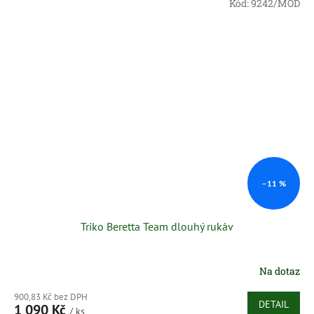
Kód:
9242/MOD
–11 %
Triko Beretta Team dlouhý rukáv
Na dotaz
900,83 Kč bez DPH
DETAIL
1 090 Kč
/ ks