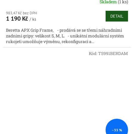
Skladem
(1 ks)
983,47 Kč bez DPH
DETAIL
1 190 Kč
/ ks
Beretta APX Grip Frame, - prodává se se třemi náhradními
zadními gripy: velikost S, M, L. - unikátní modulární systém
rukojeti umožňuje výměnu, rekonfiguraci a...
Kód:
TS991BERDAM
–33 %