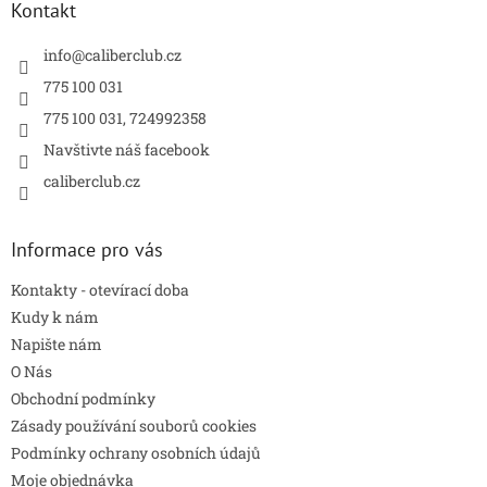
p
a
Kontakt
r
t
v
í
info
@
caliberclub.cz
k
y
775 100 031
v
775 100 031, 724992358
ý
p
Navštivte náš facebook
i
caliberclub.cz
s
u
Informace pro vás
Kontakty - otevírací doba
Kudy k nám
Napište nám
O Nás
Obchodní podmínky
Zásady používání souborů cookies
Podmínky ochrany osobních údajů
Moje objednávka