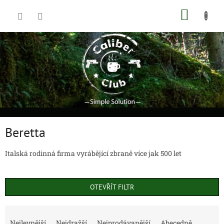
Přejít
NÁKUP
na
obsah
KOŠÍK
Beretta
Italská rodinná firma vyrábějící zbraně více jak 500 let
OTEVŘÍT FILTR
Ř
a
Nejlevnější
Nejdražší
Nejprodávanější
Abecedně