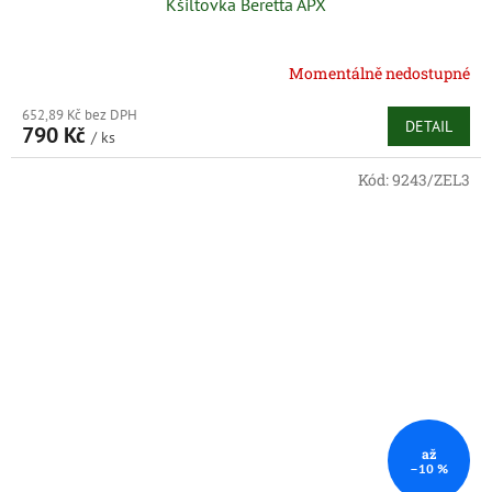
Kšiltovka Beretta APX
Momentálně nedostupné
652,89 Kč bez DPH
DETAIL
790 Kč
/ ks
Kód:
9243/ZEL3
až
–10 %