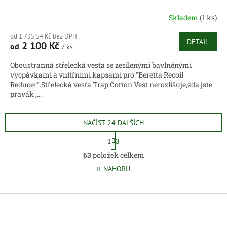
Skladem
(1 ks)
od 1 735,54 Kč bez DPH
DETAIL
2 100 Kč
od
/ ks
Oboustranná střelecká vesta se zesílenými bavlněnými
vycpávkami a vnitřními kapsami pro "Beretta Recoil
Reducer".Střelecká vesta Trap Cotton Vest nerozlišuje,zda jste
pravák ,...
NAČÍST 24 DALŠÍCH
S
1
3
t
O
r
63
položek celkem
v
á
l
NAHORU
n
á
k
o
d
v
Z
a
á
c
á
n
í
p
í