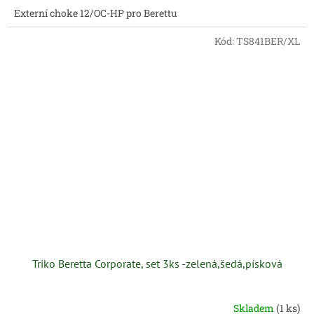
Externí choke 12/OC-HP pro Berettu
Kód:
TS841BER/XL
Triko Beretta Corporate, set 3ks -zelená,šedá,písková
Skladem
(1 ks)