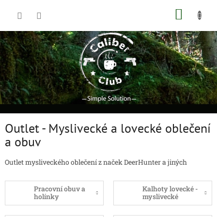
Přejít
NÁKUP
na
obsah
KOŠÍK
Outlet - Myslivecké a lovecké oblečení
a obuv
Outlet mysliveckého oblečení z naček DeerHunter a jiných
Pracovní obuv a
Kalhoty lovecké -
holínky
myslivecké