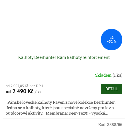
až
–52 %
Kalhoty Deerhunter Ram kalhoty reinforcement
Skladem
(1 ks)
od 2 057,85 Kč bez DPH
DETAIL
2 490 Kč
od
/ ks
Pánské lovecké kalhoty Raven z nové kolekce Deerhunter.
Jedná se o kalhoty, které jsou speciálně navrženy pro lov a
outdoorové aktivity. Membrána: Deer-Tex® - vysoká...
Kód:
3888/56