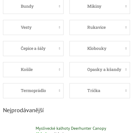
Bundy
Mikiny
Vesty
Rukavice
Čepice a šály
Klobouky
Košile
Opasky a kšandy
Termoprádlo
Trička
Nejprodávanější
Myslivecké kalhoty Deerhunter Canopy