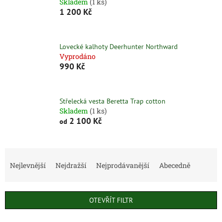
Skladem
(1 ks)
1 200 Kč
Lovecké kalhoty Deerhunter Northward
Vyprodáno
990 Kč
Střelecká vesta Beretta Trap cotton
Skladem
(1 ks)
2 100 Kč
od
Ř
a
Nejlevnější
Nejdražší
Nejprodávanější
Abecedně
z
e
n
OTEVŘÍT FILTR
í
p