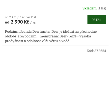
Skladem
(1 ks)
od 2 471,07 Kč bez DPH
DETAIL
2 990 Kč
od
/ ks
Podzimní bunda Deerhunter Deer je ideální na přechodné
období jaro/podzim. membrána: Deer-Tex® - vysoká
prodyšnost a odolnost vůči větru a vodě ...
Kód:
372654