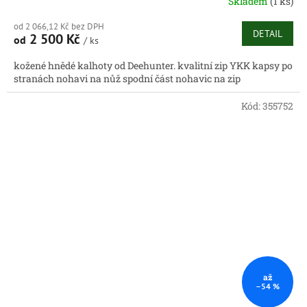
Skladem
(1 ks)
od 2 066,12 Kč bez DPH
DETAIL
2 500 Kč
od
/ ks
kožené hnědé kalhoty od Deehunter. kvalitní zip YKK kapsy po
stranách nohavi na nůž spodní část nohavic na zip
Kód:
355752
až
–54 %