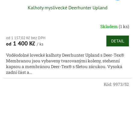
Kalhoty myslivecké Deerhunter Upland
Skladem
(1 ks)
od 1 157,02 Kč bez DPH
DETAIL
1 400 Kč
od
/ ks
Voděodolné lovecké kalhoty Deerhunter Upland s Deer-Tex®
Membranou jsou vybaveny tvarovanými koleny, stehenní
kapsou a membránou Deer-Tex® s 5letou zárukou. Vysoká
zadní část a...
Kód:
9973/52