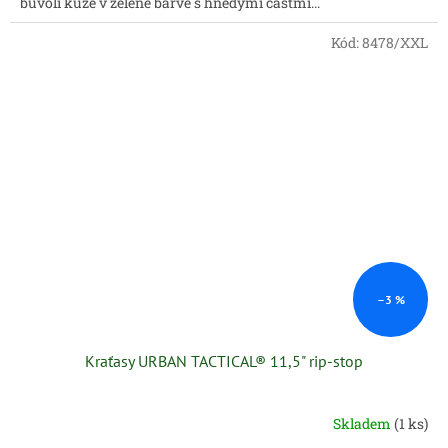
buvolí kůže v zelené barvě s hnědými částmi...
Kód:
8478/XXL
–3 %
Kraťasy URBAN TACTICAL® 11,5" rip-stop
Skladem
(1 ks)