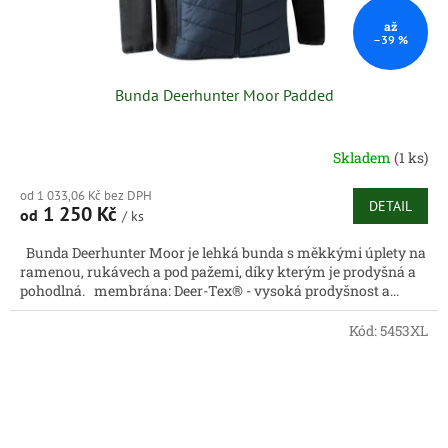
až
–39 %
Bunda Deerhunter Moor Padded
Skladem
(1 ks)
od 1 033,06 Kč bez DPH
DETAIL
1 250 Kč
od
/ ks
Bunda Deerhunter Moor je lehká bunda s měkkými úplety na
ramenou, rukávech a pod pažemi, díky kterým je prodyšná a
pohodlná. membrána: Deer-Tex® - vysoká prodyšnost a...
Kód:
5453XL