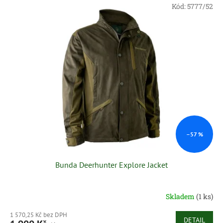
V
r
Kód:
5777/52
ý
o
p
d
i
u
s
k
p
t
r
ů
o
d
u
k
t
ů
–57 %
Bunda Deerhunter Explore Jacket
Skladem
(1 ks)
1 570,25 Kč bez DPH
DETAIL