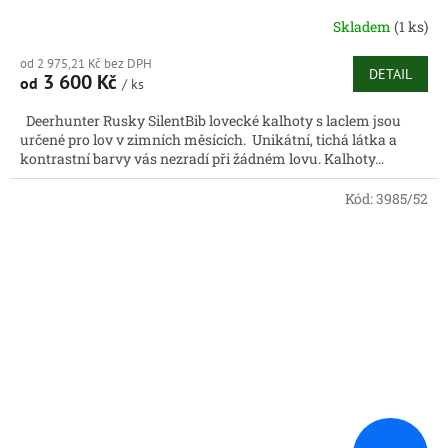
Skladem
(1 ks)
od 2 975,21 Kč bez DPH
DETAIL
3 600 Kč
od
/ ks
Deerhunter Rusky SilentBib lovecké kalhoty s laclem jsou
určené pro lov v zimních měsících. Unikátní, tichá látka a
kontrastní barvy vás nezradí při žádném lovu. Kalhoty...
Kód:
3985/52