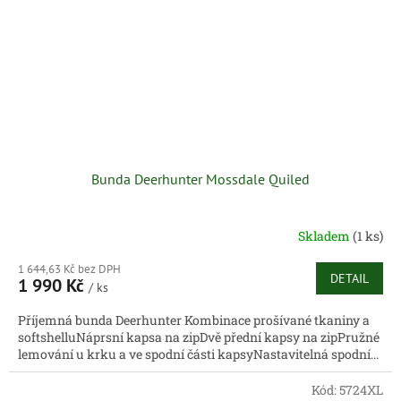
Bunda Deerhunter Mossdale Quiled
Skladem
(1 ks)
1 644,63 Kč bez DPH
DETAIL
1 990 Kč
/ ks
Příjemná bunda Deerhunter Kombinace prošívané tkaniny a
softshelluNáprsní kapsa na zipDvě přední kapsy na zipPružné
lemování u krku a ve spodní části kapsyNastavitelná spodní...
Kód:
5724XL