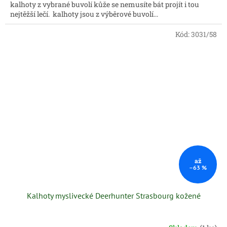
kalhoty z vybrané buvolí kůže se nemusíte bát projít i tou
nejtěžší lečí. kalhoty jsou z výběrové buvolí...
Kód:
3031/58
až
–63 %
Kalhoty myslivecké Deerhunter Strasbourg kožené