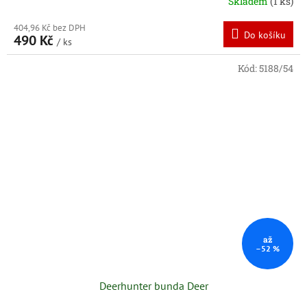
Skladem
(1 ks)
404,96 Kč bez DPH
Do košíku
490 Kč
/ ks
Kód:
5188/54
až
–52 %
Deerhunter bunda Deer