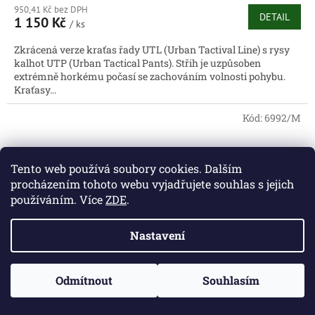
950,41 Kč bez DPH
DETAIL
1 150 Kč
/ ks
Zkrácená verze kraťas řady UTL (Urban Tactival Line) s rysy
kalhot UTP (Urban Tactical Pants). Střih je uzpůsoben
extrémně horkému počasí se zachováním volnosti pohybu.
Kraťasy...
Kód:
6992/M
Tento web používá soubory cookies. Dalším
procházením tohoto webu vyjadřujete souhlas s jejich
používáním. Více
ZDE
.
Nastavení
Odmítnout
Souhlasím