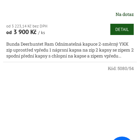
Na dotaz
od 3 223,14 Kč bez DPH
DETAIL
3 900 Kč
od
/ ks
Bunda Deerhuntet Ram Odnímatelná kapuce 2-směrný YKK
zip uprostřed vpředu 1 náprsní kapsa na zip 2 kapsy se zipem 2
spodní přední kapsy s chlopní na kapse a zipem vpředu...
Kód:
5080/54