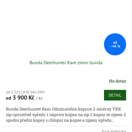
až
–48 %
Bunda Deerhunter Ram zimní bunda
Na dotaz
od 3 223,14 Kč bez DPH
DETAIL
3 900 Kč
od
/ ks
Bunda Deerhuntet Ram Odnímatelná kapuce 2-směrný YKK
zip uprostřed vpředu 1 náprsní kapsa na zip 2 kapsy se zipem 2
spodní přední kapsy s chlopní na kapse a zipem vpředu...
Kód:
5080/54