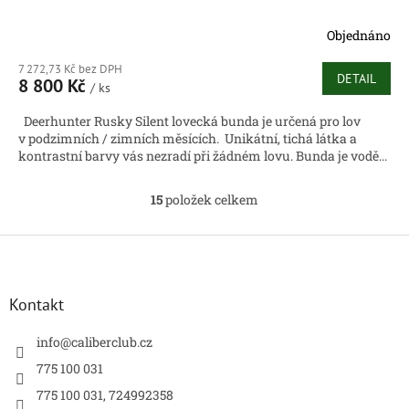
Objednáno
7 272,73 Kč bez DPH
DETAIL
8 800 Kč
/ ks
Deerhunter Rusky Silent lovecká bunda je určená pro lov
v podzimních / zimních měsících. Unikátní, tichá látka a
kontrastní barvy vás nezradí při žádném lovu. Bunda je vodě...
15
položek celkem
O
v
l
Z
á
á
d
p
a
a
Kontakt
c
t
í
í
info
@
caliberclub.cz
p
r
775 100 031
v
775 100 031, 724992358
k