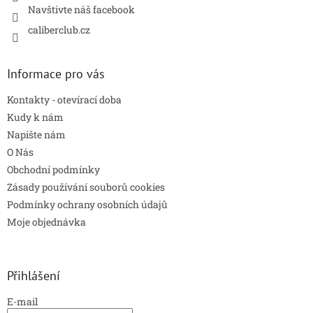
y
Navštivte náš facebook
v
caliberclub.cz
ý
p
i
s
Informace pro vás
u
Kontakty - otevírací doba
Kudy k nám
Napište nám
O Nás
Obchodní podmínky
Zásady používání souborů cookies
Podmínky ochrany osobních údajů
Moje objednávka
Přihlášení
E-mail