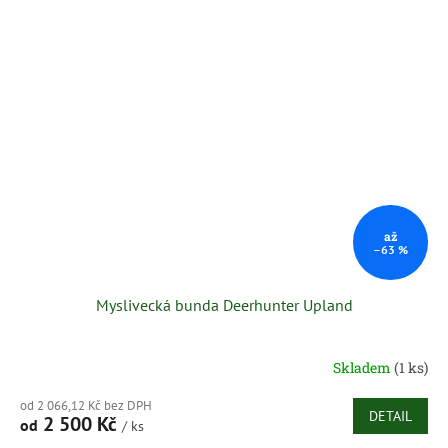
až
–63 %
Myslivecká bunda Deerhunter Upland
Skladem
(1 ks)
od 2 066,12 Kč bez DPH
DETAIL
2 500 Kč
od
/ ks