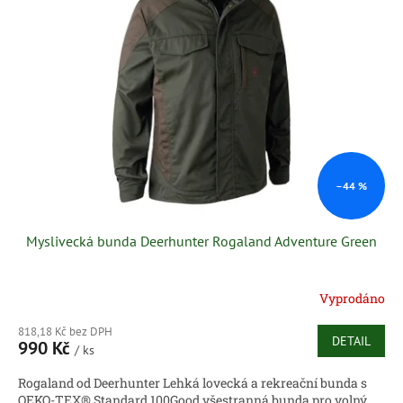
i
u
s
k
p
t
r
ů
o
d
u
k
t
ů
–44 %
Myslivecká bunda Deerhunter Rogaland Adventure Green
Vyprodáno
818,18 Kč bez DPH
DETAIL
990 Kč
/ ks
Rogaland od Deerhunter Lehká lovecká a rekreační bunda s
OEKO-TEX® Standard 100Good všestranná bunda pro volný