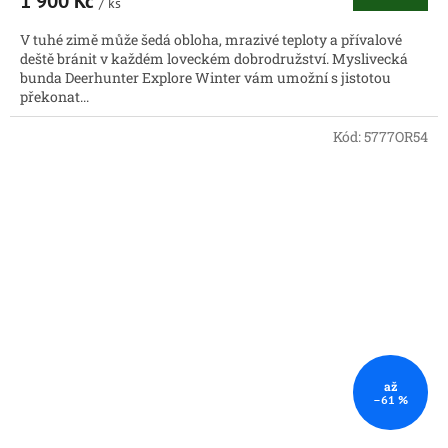
1 900 Kč
/ ks
V tuhé zimě může šedá obloha, mrazivé teploty a přívalové
deště bránit v každém loveckém dobrodružství. Myslivecká
bunda Deerhunter Explore Winter vám umožní s jistotou
překonat...
Kód:
5777OR54
až
–61 %