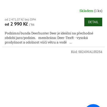
Skladem
(1 ks)
od 2 471,07 Kč bez DPH
DETAIL
2 990 Kč
od
/ ks
Podzimní bunda Deerhunter Deer je ideální na přechodné
období jaro/podzim. membrána: Deer-Tex® - vysoká
prodyšnost a odolnost vůči větru a vodě ...
Kód:
5824WAL55254