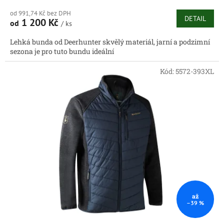
od 991,74 Kč bez DPH
DETAIL
1 200 Kč
od
/ ks
Lehká bunda od Deerhunter skvělý materiál, jarní a podzimní
sezona je pro tuto bundu ideální
Kód:
5572-393XL
až
–39 %