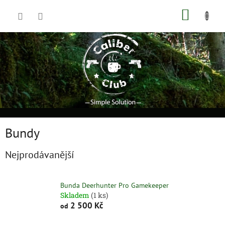
Přejít
NÁKUP
na
obsah
KOŠÍK
Bundy
Nejprodávanější
Bunda Deerhunter Pro Gamekeeper
Skladem
(1 ks)
2 500 Kč
od