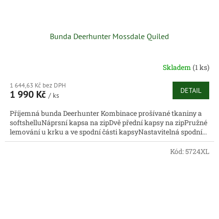
Bunda Deerhunter Mossdale Quiled
Skladem
(1 ks)
1 644,63 Kč bez DPH
DETAIL
1 990 Kč
/ ks
Příjemná bunda Deerhunter Kombinace prošívané tkaniny a
softshelluNáprsní kapsa na zipDvě přední kapsy na zipPružné
lemování u krku a ve spodní části kapsyNastavitelná spodní...
Kód:
5724XL