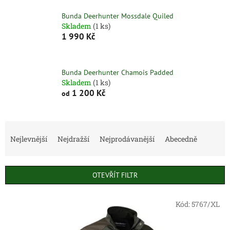
Bunda Deerhunter Mossdale Quiled
Skladem
(1 ks)
1 990 Kč
Bunda Deerhunter Chamois Padded
Skladem
(1 ks)
1 200 Kč
od
Ř
a
Nejlevnější
Nejdražší
Nejprodávanější
Abecedně
z
e
n
OTEVŘÍT FILTR
í
p
V
r
Kód:
5767/XL
ý
o
p
d