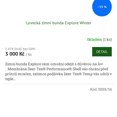
–55 %
Lovecká zimní bunda Explore Winter
Skladem
(1 ks)
2 479,34 Kč bez DPH
DETAIL
3 000 Kč
/ ks
Zimní bunda Explore vám umožní odejít s důvěrou na lov
. Membrána Deer-Tex® Performance® Shell vás chrání před
průtrží mračen, zatímco podšívka Deer-Tex® Temp vás udrží v
teple...
Kód:
5888/54