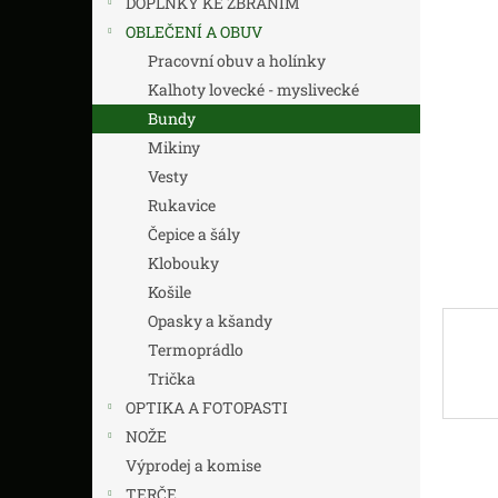
DOPLŇKY KE ZBRANÍM
z
n
5
í
OBLEČENÍ A OBUV
hvězdič
p
Pracovní obuv a holínky
a
Kalhoty lovecké - myslivecké
n
Bundy
e
Mikiny
l
Vesty
Rukavice
Čepice a šály
Klobouky
Košile
Opasky a kšandy
Termoprádlo
Trička
OPTIKA A FOTOPASTI
NOŽE
Výprodej a komise
TERČE