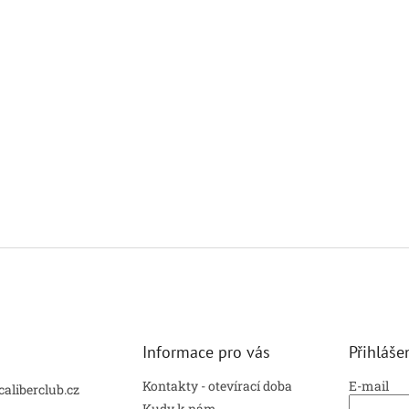
Informace pro vás
Přihláše
Kontakty - otevírací doba
E-mail
caliberclub.cz
Kudy k nám