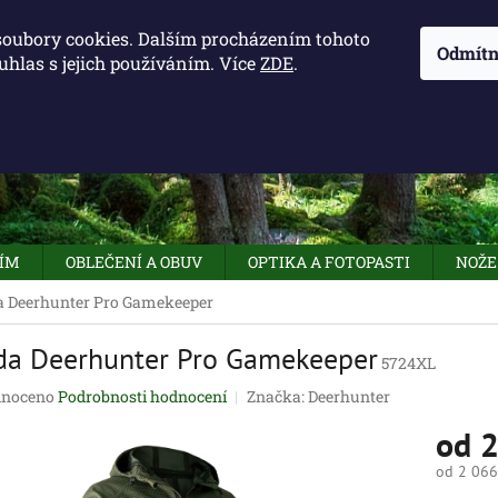
KONTAKTY - OTEVÍRACÍ DOBA
KUDY K NÁM
NAPIŠTE 
soubory cookies. Dalším procházením tohoto
Odmítn
uhlas s jejich používáním. Více
ZDE
.
HLEDAT
NÍM
OBLEČENÍ A OBUV
OPTIKA A FOTOPASTI
NOŽE
 Deerhunter Pro Gamekeeper
da Deerhunter Pro Gamekeeper
5724XL
né
noceno
Podrobnosti hodnocení
Značka:
Deerhunter
ení
od
2
tu
od
2 066