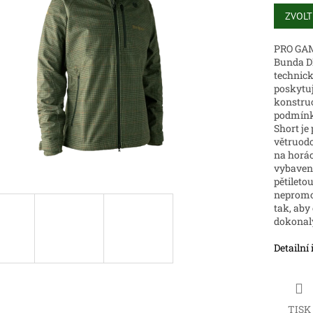
Měrná
cena:
ZVOLT
ek.
PRO GA
Bunda D
technick
poskytuj
konstru
podmínk
Short je
větruodo
na horác
vybaven
pětileto
nepromo
tak, aby
dokonalý
Detailní
TISK