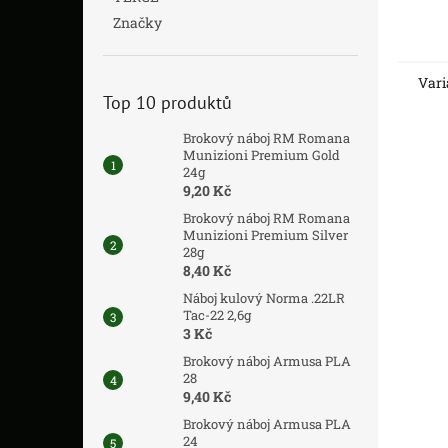
Značky
Vari
Top 10 produktů
Brokový náboj RM Romana
Munizioni Premium Gold
24g
9,20 Kč
Brokový náboj RM Romana
Munizioni Premium Silver
28g
8,40 Kč
Náboj kulový Norma .22LR
Tac-22 2,6g
3 Kč
Brokový náboj Armusa PLA
28
9,40 Kč
Brokový náboj Armusa PLA
24