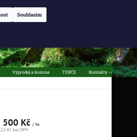
NÁM
O NÁS
OBCHODNÍ PODMÍNKY
Přihlášení
ZÁSADY POUŽÍVÁN
out
Souhlasím
NÁKUPNÍ
Prázdný košík
KOŠÍK
Výprodej a komise
TERČE
Kontakty - otevírací dob
 500 Kč
/ ks
,12 Kč
bez DPH