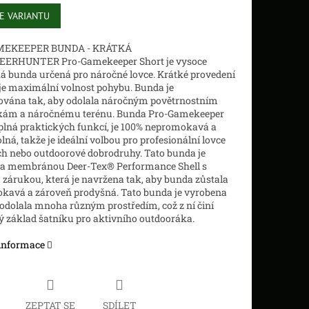
E VARIANTU
MEKEEPER BUNDA - KRÁTKÁ
EERHUNTER Pro-Gamekeeper Short je vysoce
á bunda určená pro náročné lovce. Krátké provedení
e maximální volnost pohybu. Bunda je
ována tak, aby odolala náročným povětrnostním
ám a náročnému terénu. Bunda Pro-Gamekeeper
 plná praktických funkcí, je 100% nepromokavá a
lná, takže je ideální volbou pro profesionální lovce
h nebo outdoorové dobrodruhy. Tato bunda je
a membránou Deer-Tex® Performance Shell s
u zárukou, která je navržena tak, aby bunda zůstala
kavá a zároveň prodyšná. Tato bunda je vyrobena
 odolala mnoha různým prostředím, což z ní činí
 základ šatníku pro aktivního outdooráka.
 informace
ZEPTAT SE
SDÍLET