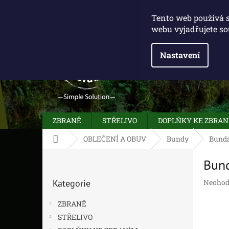
Přejít
775 100 031
info@caliberclub.cz
na
Tento web používá 
obsah
webu vyjadřujete so
Nastavení
ZBRANĚ
STŘELIVO
DOPLŇKY KE ZBRA
Domů
OBLEČENÍ A OBUV
Bundy
Bunda
P
Bun
o
Přeskočit
s
Průměr
Kategorie
Neohod
kategorie
t
hodnoc
r
produk
ZBRANĚ
a
je
STŘELIVO
n
0,0