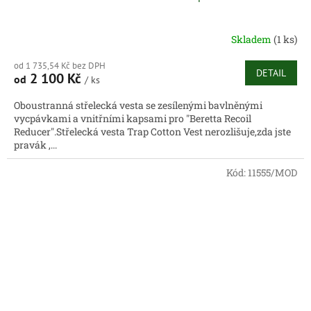
Skladem
(1 ks)
od 1 735,54 Kč bez DPH
DETAIL
2 100 Kč
od
/ ks
Oboustranná střelecká vesta se zesílenými bavlněnými
vycpávkami a vnitřními kapsami pro "Beretta Recoil
Reducer".Střelecká vesta Trap Cotton Vest nerozlišuje,zda jste
pravák ,...
Kód:
11555/MOD