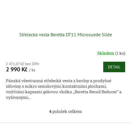
Střelecká vesta Beretta DT11 Microsuede Slide
Skladem
(1 ks)
2 471,07 Kč bez DPH
DETAIL
2 990 Kč
/ ks
Pánská všestranná střelecká vesta z bavlny a prodyšné
síťoviny s mikro semišovými kontaktními plochami,
vnitřními kapsami gelovou vložku „Beretta Recoil Reducer“ a
vyšívanými...
4
položek celkem
O
v
l
Z
á