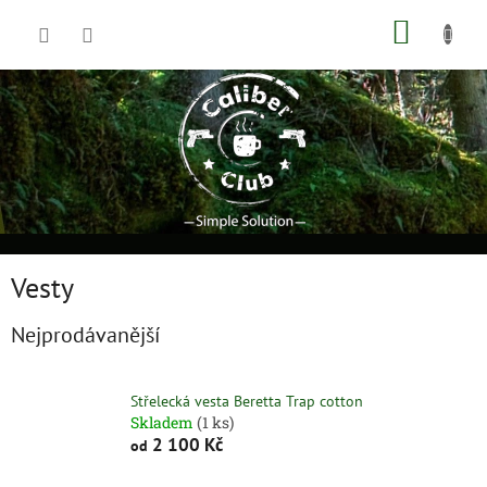
Přejít
NÁKUP
na
obsah
KOŠÍK
Vesty
Nejprodávanější
Střelecká vesta Beretta Trap cotton
Skladem
(1 ks)
2 100 Kč
od