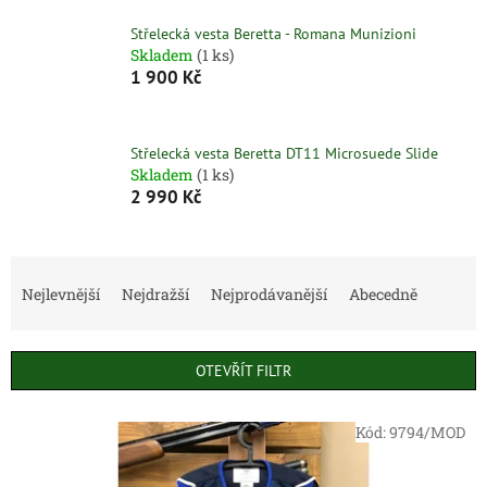
Střelecká vesta Beretta - Romana Munizioni
Skladem
(1 ks)
1 900 Kč
Střelecká vesta Beretta DT11 Microsuede Slide
Skladem
(1 ks)
2 990 Kč
Ř
a
Nejlevnější
Nejdražší
Nejprodávanější
Abecedně
z
e
n
OTEVŘÍT FILTR
í
p
V
r
Kód:
9794/MOD
ý
o
p
d