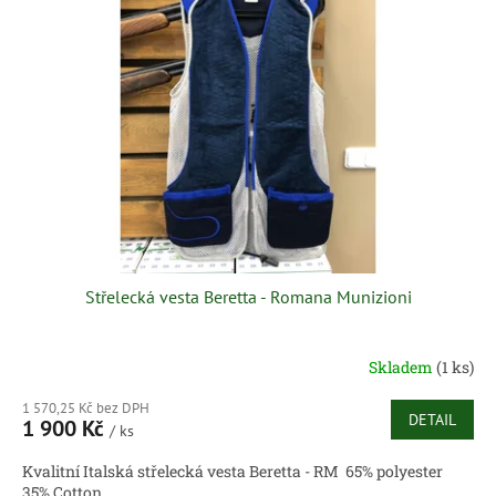
i
u
s
k
p
t
r
ů
o
d
u
k
t
ů
Střelecká vesta Beretta - Romana Munizioni
Skladem
(1 ks)
1 570,25 Kč bez DPH
DETAIL
1 900 Kč
/ ks
Kvalitní Italská střelecká vesta Beretta - RM 65% polyester
35% Cotton