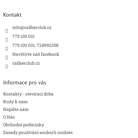
á
d
p
a
a
Kontakt
c
t
í
í
info
@
caliberclub.cz
p
r
775 100 031
v
775 100 031, 724992358
k
y
Navštivte náš facebook
v
caliberclub.cz
ý
p
i
s
Informace pro vás
u
Kontakty - otevírací doba
Kudy k nám
Napište nám
O Nás
Obchodní podmínky
Zásady používání souborů cookies