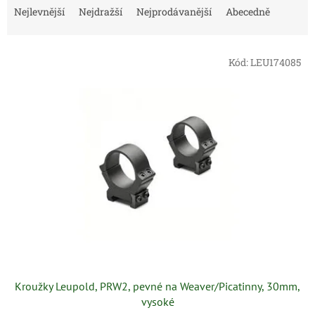
a
Nejlevnější
Nejdražší
Nejprodávanější
Abecedně
z
e
V
n
Kód:
LEU174085
ý
í
p
p
i
r
s
o
p
d
r
u
o
k
d
t
u
ů
k
t
ů
Kroužky Leupold, PRW2, pevné na Weaver/Picatinny, 30mm,
vysoké