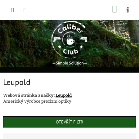
Přejít
NÁKUP
na
obsah
KOŠÍK
Leupold
Webová stránka značky:
Leupold
Americký výrobce precizní optiky
OTEVŘÍT FILTR
Ř