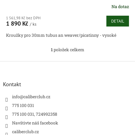
Na dotaz
1 561,98 Kč bez DPH
DETAIL
1 890 Kč
/ ks
Kroužky pro 30mm tubus an weaver/picatinny - vysoké
1
položek celkem
O
v
l
Z
á
á
d
p
a
a
Kontakt
c
t
í
í
info
@
caliberclub.cz
p
r
775 100 031
v
775 100 031, 724992358
k
y
Navštivte náš facebook
v
caliberclub.cz
ý