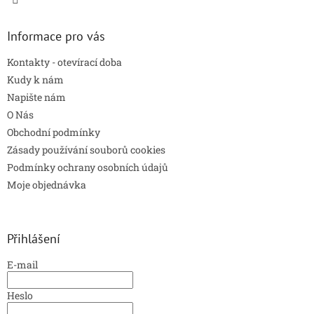
p
i
s
Informace pro vás
u
Kontakty - otevírací doba
Kudy k nám
Napište nám
O Nás
Obchodní podmínky
Zásady používání souborů cookies
Podmínky ochrany osobních údajů
Moje objednávka
Přihlášení
E-mail
Heslo