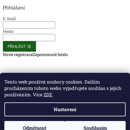
Přihlášení
E-mail
Heslo
PŘIHLÁSIT SE
Nová registrace
Zapomenuté heslo
Caliber Coffee
Caliber Coffee
Tento web používá soubory cookies. Dalším
procházením tohoto webu vyjadřujete souhlas s jejich
používáním. Více
ZDE
.
Vytvořil Shoptet
Nastavení
Copyright 2026
Caliber Club - Gun Store
. Všechna práva
Odmítnout
Souhlasím
vyhrazena.