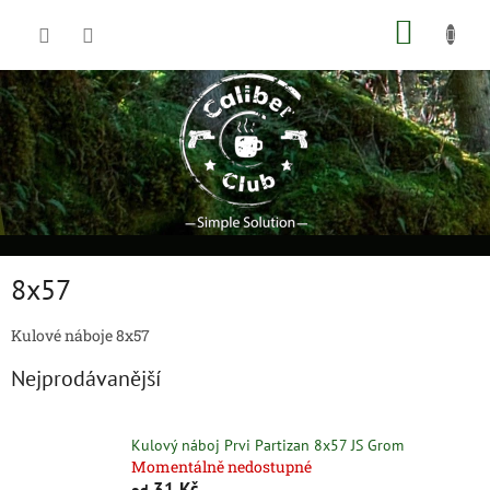
Přejít
NÁKUP
na
obsah
KOŠÍK
8x57
Kulové náboje 8x57
Nejprodávanější
Kulový náboj Prvi Partizan 8x57 JS Grom
Momentálně nedostupné
31 Kč
od