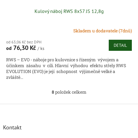
Kulový náboj RWS 8x57 JS 12,8g
Skladem u dodavatele (7dnů)
od 63,06 Kč bez DPH
DETAIL
76,30 Kč
od
/ ks
RWS – EVO - náboje pro kulovnice s řízeným vývojem a
účinkem zásahu v cíli. Hlavní výhodou efektu střely RWS
EVOLUTION (EVO) je její schopnost výjimečně velké a
zvláště...
8
položek celkem
O
v
l
Z
á
á
d
p
a
a
Kontakt
c
t
í