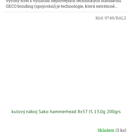
výroby střel s využitím nejnovějších technických standardů.
GECO bonding (spojování) je technologie, která extrémně...
Kód:
9749/BAL2
kulový náboj Sako hammerhead 8x57 IS 13.0g 200grs
Skladem
(3 ks)