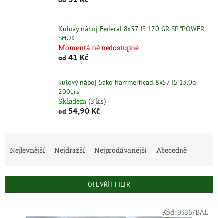
Kulový náboj Federal 8x57 JS 170 GR SP "POWER-
SHOK"
Momentálně nedostupné
41 Kč
od
kulový náboj Sako hammerhead 8x57 IS 13.0g
200grs
Skladem
(3 ks)
54,90 Kč
od
Ř
a
Nejlevnější
Nejdražší
Nejprodávanější
Abecedně
z
e
n
OTEVŘÍT FILTR
í
p
V
r
Kód:
9536/BAL