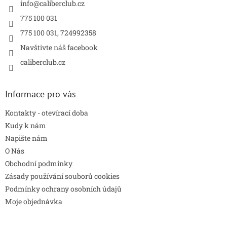
í
info
@
caliberclub.cz
p
r
775 100 031
v
775 100 031, 724992358
k
y
Navštivte náš facebook
v
caliberclub.cz
ý
p
i
s
Informace pro vás
u
Kontakty - otevírací doba
Kudy k nám
Napište nám
O Nás
Obchodní podmínky
Zásady používání souborů cookies
Podmínky ochrany osobních údajů
Moje objednávka