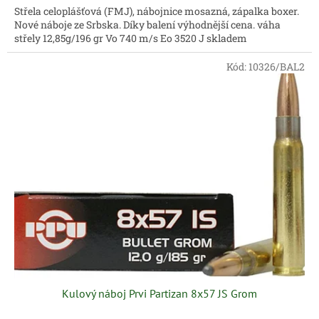
Střela celoplášťová (FMJ), nábojnice mosazná, zápalka boxer.
Nové náboje ze Srbska. Díky balení výhodnější cena. váha
střely 12,85g/196 gr Vo 740 m/s Eo 3520 J skladem
Kód:
10326/BAL2
Kulový náboj Prvi Partizan 8x57 JS Grom