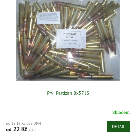
ý
o
p
d
i
u
s
k
p
t
r
ů
o
d
u
k
t
ů
Prvi Partizan 8x57 JS
Skladem
od 18,18 Kč bez DPH
DETAIL
22 Kč
od
/ ks