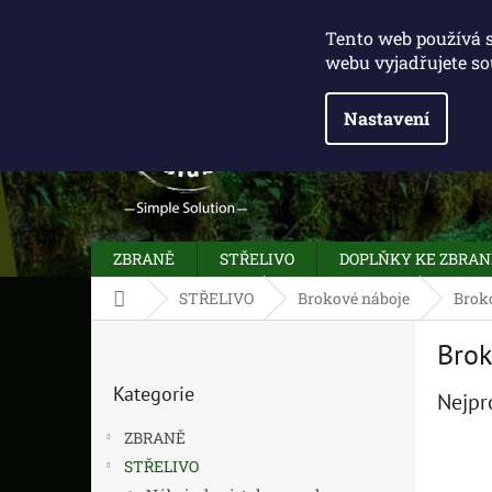
Přejít
775 100 031
info@caliberclub.cz
na
Tento web používá 
obsah
webu vyjadřujete so
Nastavení
ZBRANĚ
STŘELIVO
DOPLŇKY KE ZBRA
Domů
STŘELIVO
Brokové náboje
Brok
P
Brok
o
Přeskočit
s
Kategorie
kategorie
Nejpr
t
r
ZBRANĚ
a
STŘELIVO
n