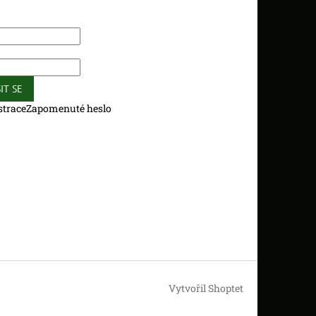
IT SE
strace
Zapomenuté heslo
Vytvořil Shoptet