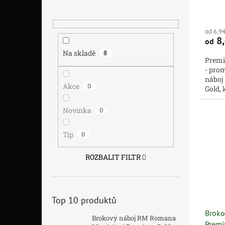
od 6,9
8,
od
Na skladě
8
Premi
- pro
náboj
Akce
0
Gold, 
naším 
Novinka
0
Tip
0
ROZBALIT FILTR
Top 10 produktů
Broko
Brokový náboj RM Romana
Premi