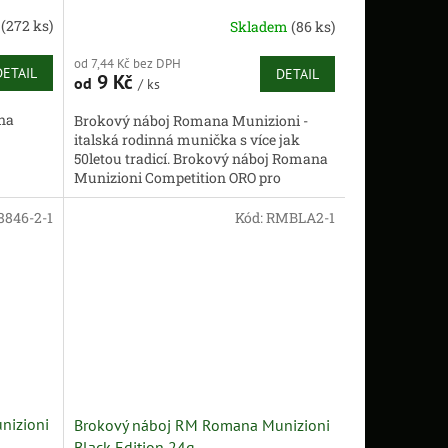
m
(272 ks)
Skladem
(86 ks)
od 7,44 Kč bez DPH
DETAIL
DETAIL
9 Kč
od
/ ks
na
Brokový náboj Romana Munizioni -
italská rodinná munička s více jak
50letou tradicí. Brokový náboj Romana
Munizioni Competition ORO pro
sportovní disciplíny s důrazem na...
846-2-1
Kód:
RMBLA2-1
nizioni
Brokový náboj RM Romana Munizioni
Black Edition 24g