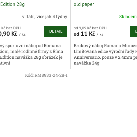
 Edition 28g
old paper
v Itálii, více jak 4 týdny
Sklade
1 Kč bez DPH
od 9,09 Kč bez DPH
DETAIL
,90 Kč
11 Kč
od
/ ks
/ ks
vý sportovní náboj od Romana
Brokový náboj Romana Munizi
ioni, malé rodinné firmy z Říma
Limitovaná edice výroční řady
 Edition navážka 28g obrázek je
Anniversario. pouze v 2,4mm p
ativní
navážka 24g
Kód:
RM8933-24-28-1