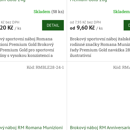
Skladem
(58 ks)
Sklade
0 Kč bez DPH
od 7,93 Kč bez DPH
DETAIL
20 Kč
9,60 Kč
od
/ ks
/ ks
vý sportovní náboj Romana
Brokový sportovní náboj italsk
ioni Premium Gold Brokový
rodinné značky Romana Muniz
 Premium Gold pro sportovní
řady Premium Gold navážka 28
líny s vysokou konzistencí a
ilustrativní
ním zpětným rázem. navážka 24g
Kód:
RMBLE28-24-1
Kód:
RMA
vý náboj RM Romana Munizioni
Brokový náboj RM Anniversari