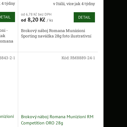
ak 4 týdny
v Itálii, více jak 4 týdny
od 6,78 Kč bez DPH
DETAIL
DETAIL
8,20 Kč
od
/ ks
ni -
Brokový náboj Romana Munizioni
jak
Sporting navážka 28g foto ilustrativní
 Romana
a...
843-2-1
Kód:
RM8889-24-1
nizioni
Brokový náboj Romana Munizioni RM
Competition ORO 28g