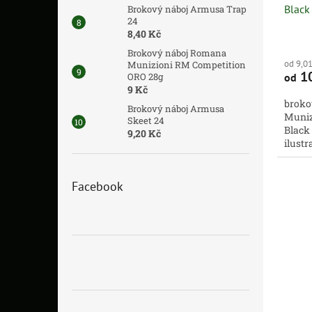
Black
Brokový náboj Armusa Trap
24
8,40 Kč
Brokový náboj Romana
od 9,0
Munizioni RM Competition
10
od
ORO 28g
9 Kč
broko
Brokový náboj Armusa
Muniz
Skeet 24
Black
9,20 Kč
ilustr
Facebook