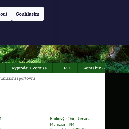
NÁM
O NÁS
OBCHODNÍ PODMÍNKY
Přihlášení
ZÁSADY POUŽÍVÁN
out
Souhlasím
NÁKUPNÍ
Prázdný košík
KOŠÍK
Výprodej a komise
TERČE
Kontakty - otevírací dob
nizioni sportovní
M
Brokový náboj Romana
i
Munizioni RM