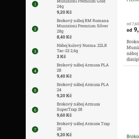
Munizioni Premium Gold
24g
9,20 Kč
Brokový náboj RM Romana
od 7,6
Munizioni Premium Silver
9,
od
28g
8,40 Kč
Broko
Náboj kulový Norma .22LR
Muniz
Tac-22 2,6g
náboj
3 Kč
discip
Brokový náboj Armusa PLA
střed
28
foto...
9,40 Kč
Brokový náboj Armusa PLA
24
9,20 Kč
Brokový náboj Armusa
SuperTrap 28
9,60 Kč
Brokový náboj Armusa Trap
28
9,20 Kč
Broko