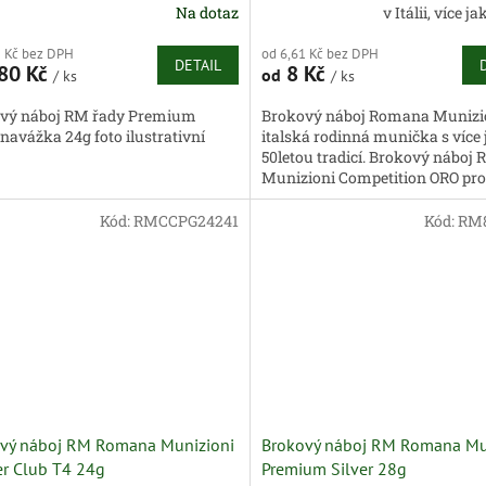
Na dotaz
v Itálii, více j
5 Kč bez DPH
od 6,61 Kč bez DPH
DETAIL
80 Kč
8 Kč
od
/ ks
/ ks
vý náboj RM řady Premium
Brokový náboj Romana Munizio
 navážka 24g foto ilustrativní
italská rodinná munička s více 
50letou tradicí. Brokový náboj
Munizioni Competition ORO pro
sportovní disciplíny s důrazem n
Kód:
RMCCPG24241
Kód:
RM8
vý náboj RM Romana Munizioni
Brokový náboj RM Romana Mu
er Club T4 24g
Premium Silver 28g