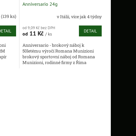
Anniversario 24g
m
(139 ks)
v Itálii, více jak 4 týdny
od 9,09 Kč bez DPH
DETAIL
DETAIL
11 Kč
od
/ ks
oni
Anniversario - brokový náboj k
 RM
50letému výročí Romana Munizioni
apír
brokový sportovní náboj od Romana
Munizioni, rodinné firmy z Říma
navážka 24g tato laborace se vyznačuje
velmi...