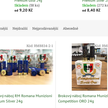
Premium Gold 24g
Premium Silver 2
Skladem
(58 ks)
Skladem
(272 ks
9,20 Kč
8,40 Kč
od
od
nější
Nejdražší
Nejprodávanější
Abecedně
Kód:
RM8834-2-1
Kód:
RM8
vý náboj RM Romana Munizioni
Brokový náboj Romana Muniz
um Silver 24g
Competition ORO 24g