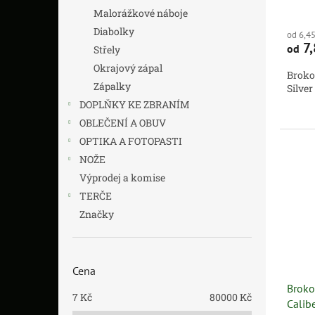
Malorážkové náboje
Diabolky
od 6,4
7,
od
Střely
Okrajový zápal
Broko
Zápalky
Silver
DOPLŇKY KE ZBRANÍM
OBLEČENÍ A OBUV
OPTIKA A FOTOPASTI
NOŽE
Výprodej a komise
TERČE
Značky
Cena
Broko
7
Kč
80000
Kč
Calib