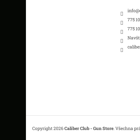
info
@
775 10
775 1
Navšt
calibe
Copyright 2026
Caliber Club - Gun Store
. Všechna pr