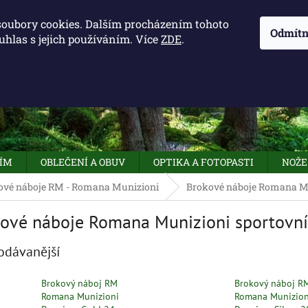
KONTAKTY - OTEVÍRACÍ DOBA
KUDY K NÁM
NAPIŠTE 
soubory cookies. Dalším procházením tohoto
Odmítn
uhlas s jejich používáním. Více
ZDE
.
HLEDAT
NÍM
OBLEČENÍ A OBUV
OPTIKA A FOTOPASTI
NOŽE
ové náboje RM - Romana Munizioni
Brokové náboje Romana Mu
ové náboje Romana Munizioni sportovní
odávanější
Brokový náboj RM
Brokový náboj R
Romana Munizioni
Romana Munizion