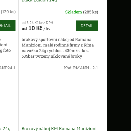
m
(120 ks)
Skladem
(285 ks)
od 8,26 Kč bez DPH
DETAIL
DETAIL
10 Kč
od
/ ks
é
brokový sportovní náboj od Romana
ioni
Munizioni, malé rodinné firmy z Říma
g foto
navážka 24g rychlost: 430m/s tlak:
535bar tvrzeny niklované broky
obrázek je ilustrativní
NP24-1
Kód:
RMANN - 2-1
o 24g
Brokový náboj RM Romana Munizioni