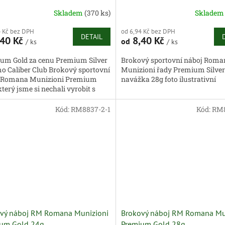
Skladem
(370 ks)
Sklade
4 Kč bez DPH
od 6,94 Kč bez DPH
DETAIL
40 Kč
8,40 Kč
od
/ ks
/ ks
um Gold za cenu Premium Silver
Brokový sportovní náboj Roma
mo Caliber Club Brokový sportovní
Munizioni řady Premium Silver
 Romana Munizioni Premium
navážka 28g foto ilustrativní
který jsme si nechali vyrobit s
logem Caliber Club potisk...
Kód:
RM8837-2-1
Kód:
RM8
vý náboj RM Romana Munizioni
Brokový náboj RM Romana Mu
um Gold 24g
Premium Gold 28g