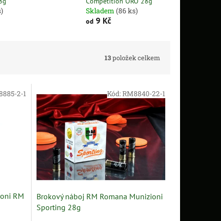
8g
Competition ORO 28g
)
Skladem
(86 ks)
9 Kč
od
13
položek celkem
885-2-1
Kód:
RM8840-22-1
ioni RM
Brokový náboj RM Romana Munizioni
Sporting 28g