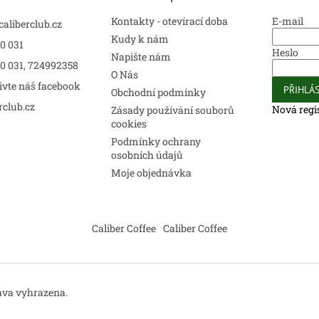
v
k
Kontakty - otevírací doba
E-mail
caliberclub.cz
y
Kudy k nám
0 031
v
Heslo
Napište nám
ý
00 031, 724992358
p
O Nás
ivte náš facebook
i
PŘIHLÁS
Obchodní podmínky
s
rclub.cz
Nová regi
Zásady používání souborů
u
cookies
Podmínky ochrany
osobních údajů
Moje objednávka
Caliber Coffee
Caliber Coffee
áva vyhrazena.