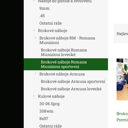
Náboje do pistole a revolveru
n
í
9mm
p
.45
a
Ostatní ráže
Ř
n
Brokové náboje
a
e
Nejlev
Brokové náboje RM - Romana
z
l
Munizioni
e
Brokové náboje Romana
V
n
Munizioni lovecké
ý
í
Brokové náboje Romana
p
p
Munizioni sportovní
i
r
Brokové náboje Armusa
s
o
Brokové náboje Armusa sportovní
p
d
r
u
Brokové náboje Armusa lovecké
o
k
Kulové náboje
d
t
30-06 Sprg.
u
ů
308win
Broko
k
8x57
Premi
t
Ostatní ráže
ů