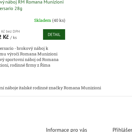
vý náboj RM Romana Munizioni
ersario 28g
Skladem
(40 ks)
2 Kč bez DPH
DETAIL
2 Kč
/ ks
ersario - brokový náboj k
ému výročí Romana Munizioni
vý sportovní náboj od Romana
ioni, rodinné firmy z Říma
ka 28g tato laborace se vyznačuje
..
O
v
ní náboje italské rodinné značky Romana Munizioni
l
á
d
a
c
í
p
r
Informace pro vás
Přihláše