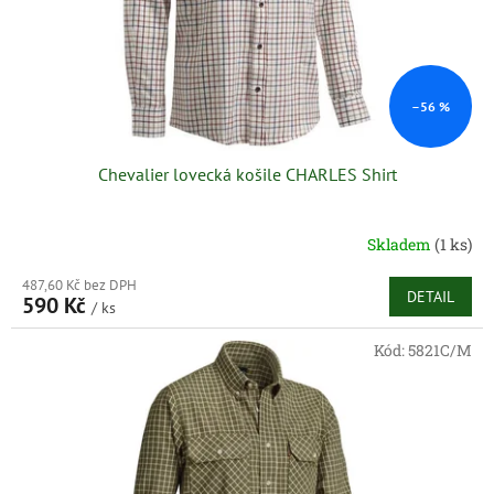
d
u
k
t
ů
–56 %
Chevalier lovecká košile CHARLES Shirt
Skladem
(1 ks)
487,60 Kč bez DPH
DETAIL
590 Kč
/ ks
Kód:
5821C/M