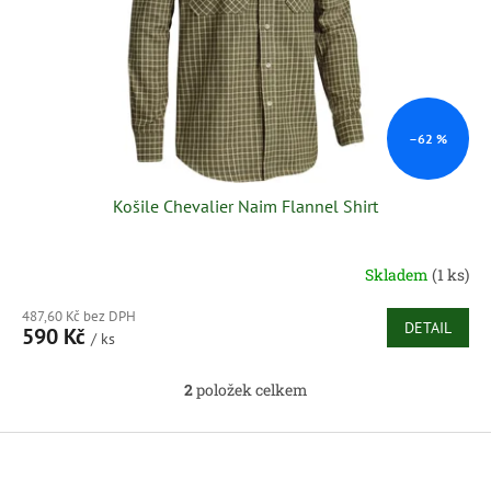
–62 %
Košile Chevalier Naim Flannel Shirt
Skladem
(1 ks)
487,60 Kč bez DPH
DETAIL
590 Kč
/ ks
2
položek celkem
O
v
l
Z
á
á
d
p