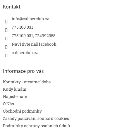
a
a
Kontakt
c
t
í
í
info
@
caliberclub.cz
p
r
775 100 031
v
775 100 031, 724992358
k
y
Navštivte náš facebook
v
caliberclub.cz
ý
p
i
s
Informace pro vás
u
Kontakty - otevírací doba
Kudy k nám
Napište nám
O Nás
Obchodní podmínky
Zásady používání souborů cookies
Podmínky ochrany osobních údajů