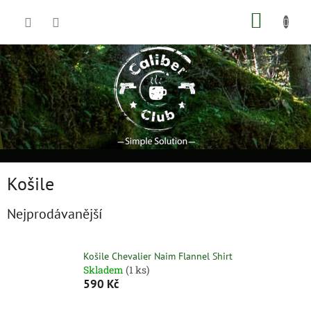
Přejít
NÁKUP
na
obsah
KOŠÍK
Košile
Nejprodávanější
Košile Chevalier Naim Flannel Shirt
Skladem
(1 ks)
590 Kč