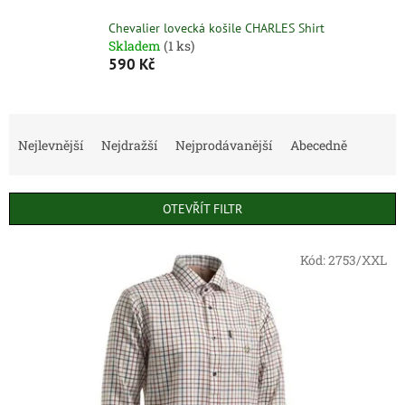
Chevalier lovecká košile CHARLES Shirt
Skladem
(1 ks)
590 Kč
Ř
a
Nejlevnější
Nejdražší
Nejprodávanější
Abecedně
z
e
n
OTEVŘÍT FILTR
í
p
V
r
Kód:
2753/XXL
ý
o
p
d
i
u
s
k
p
t
r
ů
o