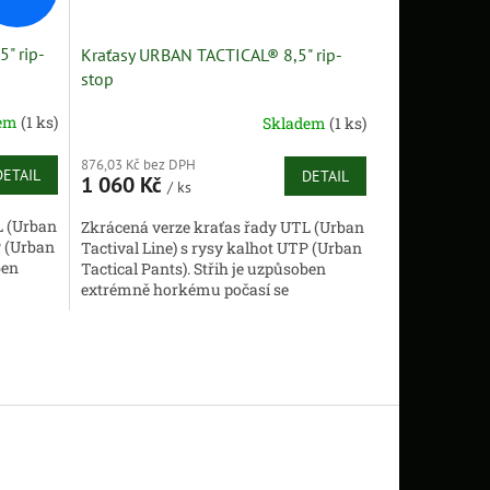
" rip-
Kraťasy URBAN TACTICAL® 8,5" rip-
stop
dem
(1 ks)
Skladem
(1 ks)
876,03 Kč bez DPH
DETAIL
DETAIL
1 060 Kč
/ ks
L (Urban
Zkrácená verze kraťas řady UTL (Urban
P (Urban
Tactival Line) s rysy kalhot UTP (Urban
ben
Tactical Pants). Střih je uzpůsoben
extrémně horkému počasí se
aťasy...
zachováním volnosti pohybu. Kraťasy...