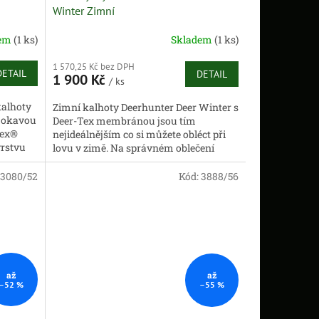
Winter Zimní
dem
(1 ks)
Skladem
(1 ks)
1 570,25 Kč bez DPH
DETAIL
DETAIL
1 900 Kč
/ ks
kalhoty
Zimní kalhoty Deerhunter Deer Winter s
omokavou
Deer-Tex membránou jsou tím
Tex®
nejideálnějším co si můžete obléct při
vrstvu
lovu v zimě. Na správném oblečení
ed...
záleží nejvíce a jistě víte, že pokud...
3080/52
Kód:
3888/56
až
až
–52 %
–55 %