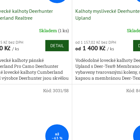
vecké kalhoty Deerhunter
Kalhoty myslivecké Deerhunte
rland Realtree
Upland
Skladem
(1 ks)
Skla
25 Kč bez DPH
od 1 157,02 Kč bez DPH
DETAIL
0 Kč
1 400 Kč
od
/ ks
/ ks
vecké kalhoty pánské
Voděodolné lovecké kalhoty De
rland Pro Camo Deerhunter
Upland s Deer-Tex® Membrano
é lovecké kalhoty Cumberland
vybaveny tvarovanými koleny, 
d výrobce Deerhunter jsou skvělou
kapsou a membránou Deer-Tex
u pro podzimní a zimní období na
5letou zárukou. Vysoká zadní čás
...
Kód:
3031/58
Kód:
8
až
–63 %