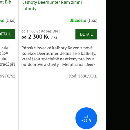
nt Bib
Kalhoty Deerhunter Ram zimní
kalhoty
dem
(1 ks)
Skladem
(1 ks)
od 1 900,83 Kč bez DPH
DETAIL
DETAIL
2 300 Kč
od
/ ks
vecké
Pánské lovecké kalhoty Raven z nové
o lov
kolekce Deerhunter. Jedná se o kalhoty,
ichá
které jsou speciálně navrženy pro lov a
radí při
outdoorové aktivity. Membrána: Deer-
Tex® -...
9970/52
Kód:
3680/XXL
až
–62 %