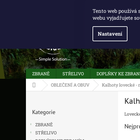
Přejít
775 100 031
info@caliberclub.cz
na
Tento web používá 
obsah
webu vyjadřujete so
Nastavení
ZBRANĚ
STŘELIVO
DOPLŇKY KE ZBRA
Domů
OBLEČENÍ A OBUV
Kalhoty lovecké -
P
Kalh
o
Přeskočit
s
Kategorie
kategorie
Lovecké
t
r
ZBRANĚ
Nejpr
a
STŘELIVO
n