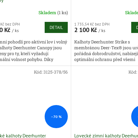
Skladem
(1 ks)
Skla
 Kč bez DPH
1 735,54 Kč bez DPH
DETAIL
0 Kč
2 100 Kč
/ ks
/ ks
ní pohodlí pro aktivní lov i volný
Kalhoty Deerhunter Strike s
Kalhoty Deerhunter Canopy jsou
membránou Deer-Tex® jsou ur
ny pro ty, kteří vyžadují
pořádná dobrodružství, nabízejí
ální volnost pohybu. Díky
optimální ochranu před všemi
mu, vysoce elastickému
povětrnostními podmínkami a 
álu...
se...
Kód:
3125-378/56
Kód:
–70 %
ké kalhoty Deerhunter
Lovecké zimní kalhoty Deerhu