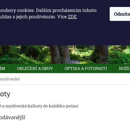
KONTAKTY - OTEVÍRACÍ DOBA
KUDY K NÁM
NAPIŠTE 
soubory cookies. Dalším procházením tohoto
Odmítn
uhlas s jejich používáním. Více
ZDE
.
HLEDAT
NÍM
OBLEČENÍ A OBUV
OPTIKA A FOTOPASTI
NOŽE
 myslivecké
oty
 a myslivecké kalhoty do každého počasí
odávanější