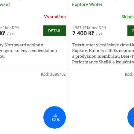
hward
Explore Winter
Vyprodáno
Skla
 Kč bez DPH
1 983,47 Kč bez DPH
DETAIL
 Kč
2 400 Kč
/ ks
/ ks
ty Northward odolné s
'Deerhunter víceúčelové zimní 
ženými koleny a voděodolnou
Explore. Kalhoty s 100% nepr
ou
a prodyšnou membránu Deer-
Performance Shell® a izolační 
Deer-Tex® Temp, která chrání př
Kód:
3899/52
Kód:
až
–52 %