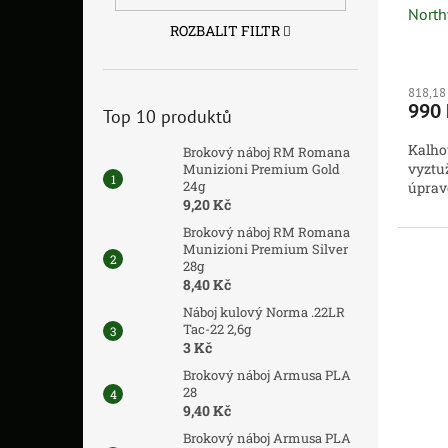
Nort
ROZBALIT FILTR
818,18
990
Top 10 produktů
Kalho
Brokový náboj RM Romana
vyztu
Munizioni Premium Gold
24g
úprav
9,20 Kč
Brokový náboj RM Romana
Munizioni Premium Silver
28g
8,40 Kč
Náboj kulový Norma .22LR
Tac-22 2,6g
3 Kč
Brokový náboj Armusa PLA
28
9,40 Kč
Brokový náboj Armusa PLA