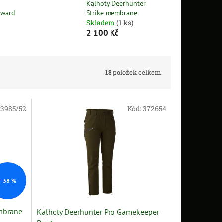
Kalhoty Deerhunter
hward
Strike membrane
Skladem
(1 ks)
2 100 Kč
18
položek celkem
:
3985/52
Kód:
372654
–38 %
embrane
Kalhoty Deerhunter Pro Gamekeeper