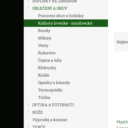
DOPLŇKY KE ZBRANÍM
n
í
OBLEČENÍ A OBUV
p
Pracovní obuv a holínky
a
Kalhoty lovecké - myslivecké
n
Bundy
e
Ř
Mikiny
l
a
Nejlev
Vesty
z
Rukavice
e
V
n
Čepice a šály
ý
í
Klobouky
p
p
Košile
i
r
Opasky a kšandy
s
o
Termoprádlo
p
d
r
u
Trička
o
k
OPTIKA A FOTOPASTI
d
t
NOŽE
u
ů
Výprodej a komise
Mysli
k
TERČE
Cano