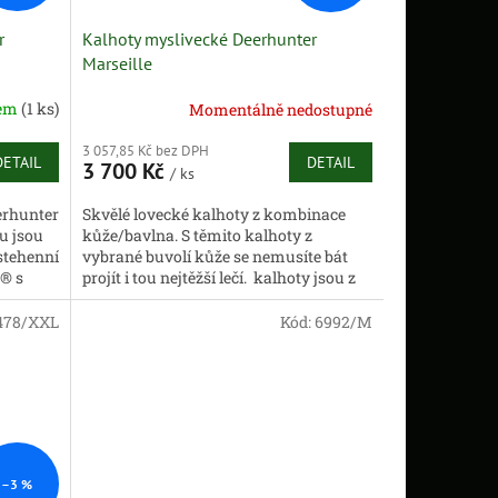
r
Kalhoty myslivecké Deerhunter
Marseille
dem
(1 ks)
Momentálně nedostupné
3 057,85 Kč bez DPH
DETAIL
DETAIL
3 700 Kč
/ ks
erhunter
Skvělé lovecké kalhoty z kombinace
u jsou
kůže/bavlna. S těmito kalhoty z
stehenní
vybrané buvolí kůže se nemusíte bát
® s
projít i tou nejtěžší lečí. kalhoty jsou z
t a...
výběrové buvolí...
478/XXL
Kód:
6992/M
–3 %