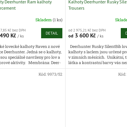
ty Deerhunter Ram kalhoty
Kalhoty Deerhunter Rusky Sile
orcement
Trousers
Skladem
(1 ks)
Skla
57,85 Kč bez DPH
od 2 975,21 Kč bez DPH
DETAIL
490 Kč
3 600 Kč
od
/ ks
/ ks
é lovecké kalhoty Raven z nové
Deerhunter Rusky SilentBib lo
e Deerhunter. Jedná se o kalhoty,
kalhoty s laclem jsou určené pr
jsou speciálně navrženy pro lov a
v zimních měsících. Unikátní, t
orové aktivity. Membrána: Deer-
látka a kontrastní barvy vás nez
 vysoká...
žádném lovu. Kalhoty...
Kód:
9973/52
Kód: