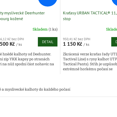
ty myslivecké Deerhunter
Kraťasy URBAN TACTICAL® 11,5
bourg kožené
stop
Skladem
(1 ks)
Skla
66,12 Kč bez DPH
950,41 Kč bez DPH
DETAIL
500 Kč
1 150 Kč
/ ks
/ ks
é hnědé kalhoty od Deehunter.
Zkrácená verze kraťas řady UT
tní zip YKK kapsy po stranách
Tactival Line) s rysy kalhot UT
i na nůž spodní část nohavic na
Tactical Pants). Střih je uzpůso
extrémně horkému počasí se
zachováním volnosti pohybu. Kr
O
v
 a myslivecké kalhoty do každého počasí
l
á
d
a
c
í