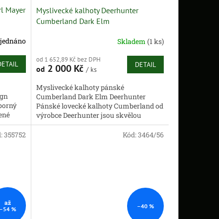
rl Mayer
Myslivecké kalhoty Deerhunter
Cumberland Dark Elm
jednáno
Skladem
(1 ks)
od 1 652,89 Kč bez DPH
DETAIL
DETAIL
2 000 Kč
od
/ ks
Myslivecké kalhoty pánské
ign
Cumberland Dark Elm Deerhunter
ýborný
Pánské lovecké kalhoty Cumberland od
lené
výrobce Deerhunter jsou skvělou
volbou pro podzimní a zimní období na
aktivní lov...
d:
355752
Kód:
3464/56
až
–40 %
–54 %