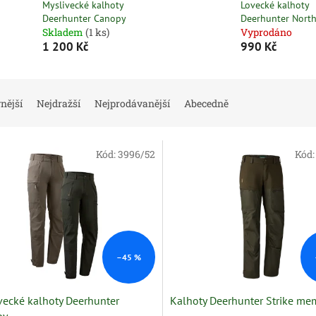
Myslivecké kalhoty
Lovecké kalhoty
Deerhunter Canopy
Deerhunter Nort
Skladem
(1 ks)
Vyprodáno
1 200 Kč
990 Kč
nější
Nejdražší
Nejprodávanější
Abecedně
Kód:
3996/52
Kód
–45 %
vecké kalhoty Deerhunter
Kalhoty Deerhunter Strike m
py