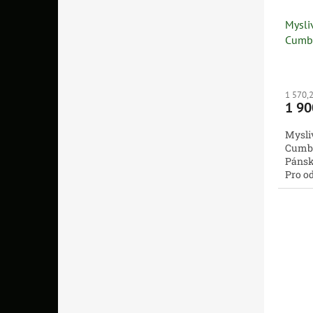
Mysli
Cumbe
1 570,
1 90
Mysli
Cumbe
Pánsk
Pro o
volbo
aktivní