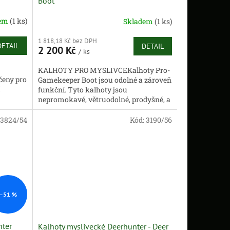
Boot
dem
(1 ks)
Skladem
(1 ks)
1 818,18 Kč bez DPH
DETAIL
DETAIL
2 200 Kč
/ ks
KALHOTY PRO MYSLIVCEKalhoty Pro-
čeny pro
Gamekeeper Boot jsou odolné a zároveň
funkční. Tyto kalhoty jsou
nepromokavé, větruodolné, prodyšné, a
skvěle
dokonce i odolné proti bodnutí, takže
vás...
3824/54
Kód:
3190/56
–51 %
nter
Kalhoty myslivecké Deerhunter - Deer