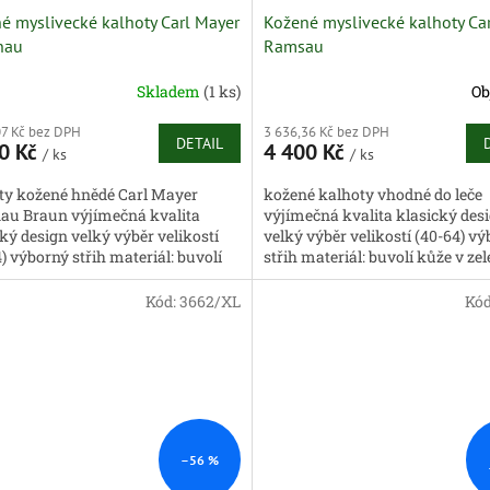
é myslivecké kalhoty Carl Mayer
Kožené myslivecké kalhoty Ca
nau
Ramsau
Skladem
(1 ks)
Ob
07 Kč bez DPH
3 636,36 Kč bez DPH
DETAIL
0 Kč
4 400 Kč
/ ks
/ ks
ty kožené hnědé Carl Mayer
kožené kalhoty vhodné do leče
au Braun výjímečná kvalita
výjímečná kvalita klasický des
ký design velký výběr velikostí
velký výběr velikostí (40-64) v
) výborný střih materiál: buvolí
střih materiál: buvolí kůže v ze
 hnědé barvě prošívaná...
barvě s hnědými částmi...
Kód:
3662/XL
Kó
–56 %