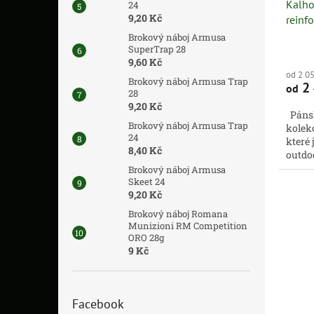
Kalho
24
9,20 Kč
reinf
Brokový náboj Armusa
SuperTrap 28
9,60 Kč
od 2 0
Brokový náboj Armusa Trap
2 
od
28
9,20 Kč
Pánsk
Brokový náboj Armusa Trap
kolekc
24
které 
8,40 Kč
outdo
Tex® -
Brokový náboj Armusa
Skeet 24
9,20 Kč
Brokový náboj Romana
Munizioni RM Competition
ORO 28g
9 Kč
Facebook