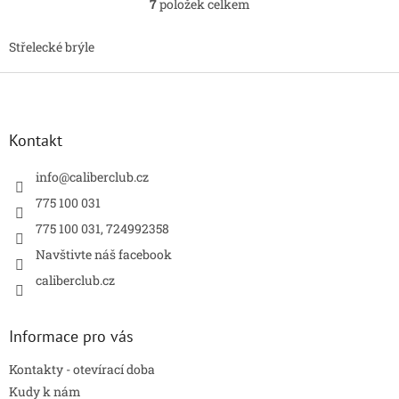
7
položek celkem
O
v
l
Střelecké brýle
á
d
Z
a
á
c
p
í
a
Kontakt
p
t
r
í
info
@
caliberclub.cz
v
k
775 100 031
y
775 100 031, 724992358
v
ý
Navštivte náš facebook
p
caliberclub.cz
i
s
u
Informace pro vás
Kontakty - otevírací doba
Kudy k nám