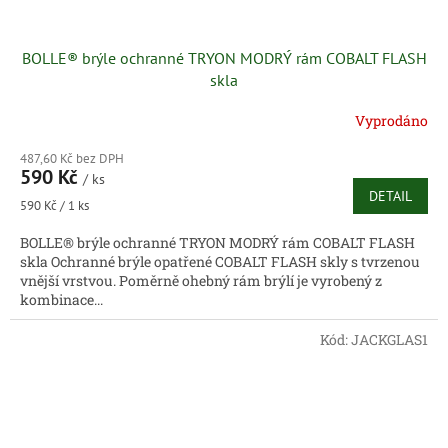
BOLLE® brýle ochranné TRYON MODRÝ rám COBALT FLASH
skla
Vyprodáno
487,60 Kč bez DPH
590 Kč
/ ks
DETAIL
Měrná
590 Kč / 1 ks
cena:
BOLLE® brýle ochranné TRYON MODRÝ rám COBALT FLASH
skla Ochranné brýle opatřené COBALT FLASH skly s tvrzenou
vnější vrstvou. Poměrně ohebný rám brýlí je vyrobený z
kombinace...
Kód:
JACKGLAS1