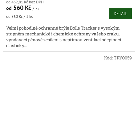
od 462,81 Kč bez DPH
560 Kč
od
/ ks
DETAIL
Měrná
od 560 Kč / 1 ks
cena:
Velmi pohodlné ochranné brýle Bolle Tracker s vysokým
stupněm mechanické i chemické ochrany vašeho zraku.
vyndavací pěnové zesílení s nepřímou ventilací odepínací
elastický...
Kód:
TRYO059