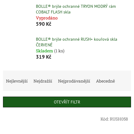
BOLLE® brýle ochranné TRYON MODRÝ rám
COBALT FLASH skla
Vyprodáno
590 Kč
BOLLE® brýle ochranné RUSH+ kouřová skla
ČERVENÉ
Skladem
(1 ks)
319 Kč
Ř
a
Nejlevnější
Nejdražší
Nejprodávanější
Abecedně
z
e
n
OTEVŘÍT FILTR
í
p
V
r
Kód:
RUSH058
ý
o
p
d