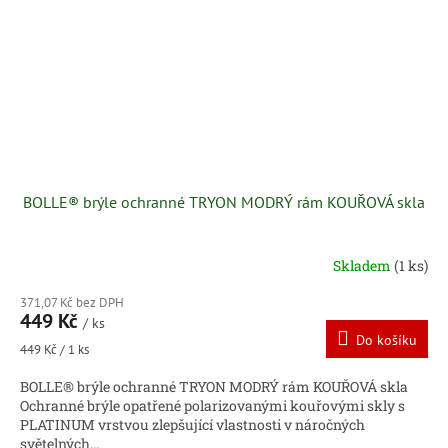
BOLLE® brýle ochranné TRYON MODRÝ rám KOUŘOVÁ skla
Skladem
(1 ks)
371,07 Kč bez DPH
449 Kč
/ ks
Do košíku
Měrná
449 Kč / 1 ks
cena:
BOLLE® brýle ochranné TRYON MODRÝ rám KOUŘOVÁ skla
Ochranné brýle opatřené polarizovanými kouřovými skly s
PLATINUM vrstvou zlepšující vlastnosti v náročných
světelných...