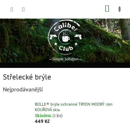
Přejít
NÁKUP
na
obsah
KOŠÍK
Střelecké brýle
Nejprodávanější
BOLLE® brýle ochranné TRYON MODRÝ rám
KOUŘOVÁ skla
Skladem
(1 ks)
449 Kč