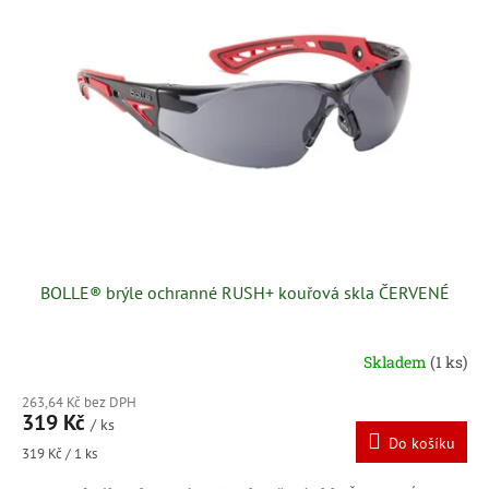
i
u
s
k
p
t
r
ů
o
d
u
k
t
ů
BOLLE® brýle ochranné RUSH+ kouřová skla ČERVENÉ
Skladem
(1 ks)
263,64 Kč bez DPH
319 Kč
/ ks
Do košíku
Měrná
319 Kč / 1 ks
cena: