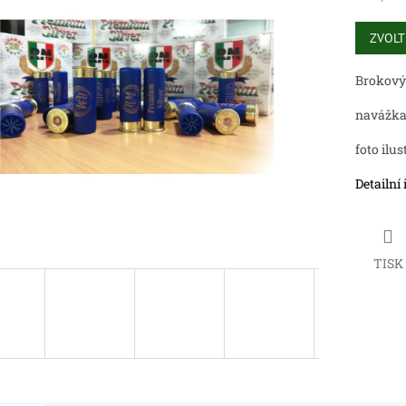
Měrná
cena:
ZVOLT
ek.
Brokový
navážka
foto ilus
Detailní
TISK