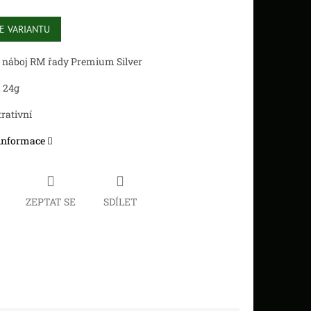
E VARIANTU
 náboj RM řady Premium Silver
 24g
trativní
 informace
ZEPTAT SE
SDÍLET