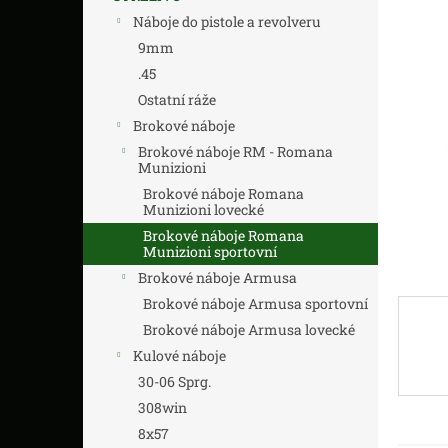
n
5,0
Náboje do pistole a revolveru
z
n
5
í
9mm
hvězdič
p
.45
a
Ostatní ráže
n
Brokové náboje
e
Brokové náboje RM - Romana
l
Munizioni
Brokové náboje Romana
Munizioni lovecké
Brokové náboje Romana
Munizioni sportovní
Brokové náboje Armusa
Brokové náboje Armusa sportovní
Brokové náboje Armusa lovecké
Kulové náboje
30-06 Sprg.
308win
8x57