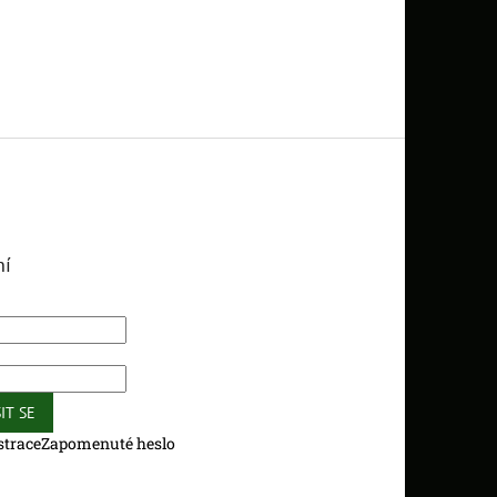
ní
IT SE
strace
Zapomenuté heslo