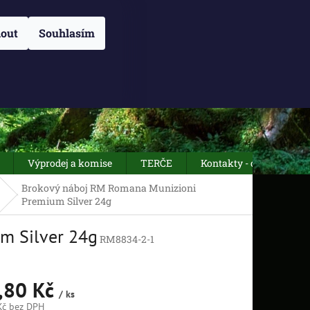
NÁM
O NÁS
OBCHODNÍ PODMÍNKY
Přihlášení
ZÁSADY POUŽÍVÁN
out
Souhlasím
NÁKUPNÍ
Prázdný košík
KOŠÍK
Výprodej a komise
TERČE
Kontakty - otevírací dob
Brokový náboj RM Romana Munizioni
Premium Silver 24g
m Silver 24g
RM8834-2-1
,80 Kč
/ ks
Kč
bez DPH