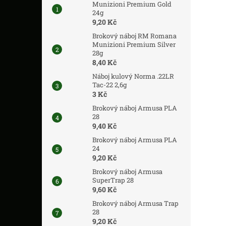
Munizioni Premium Gold
24g
9,20 Kč
Brokový náboj RM Romana
Munizioni Premium Silver
28g
8,40 Kč
Náboj kulový Norma .22LR
Tac-22 2,6g
3 Kč
Brokový náboj Armusa PLA
28
9,40 Kč
Brokový náboj Armusa PLA
24
9,20 Kč
Brokový náboj Armusa
SuperTrap 28
9,60 Kč
Brokový náboj Armusa Trap
28
9,20 Kč