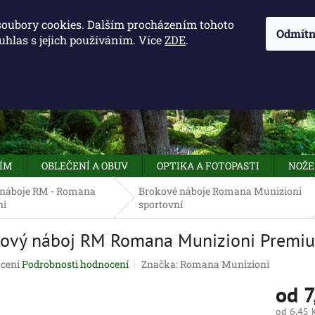
KONTAKTY - OTEVÍRACÍ DOBA
KUDY K NÁM
NAPIŠTE 
soubory cookies. Dalším procházením tohoto
Odmítn
uhlas s jejich používáním. Více
ZDE
.
HLEDAT
NÍM
OBLEČENÍ A OBUV
OPTIKA A FOTOPASTI
NOŽE
 náboje RM - Romana
Brokové náboje Romana Munizioni
ni
sportovní
ový náboj RM Romana Munizioni Premiu
né
cení
Podrobnosti hodnocení
Značka:
Romana Munizioni
ení
od
7
tu
od
6,45 