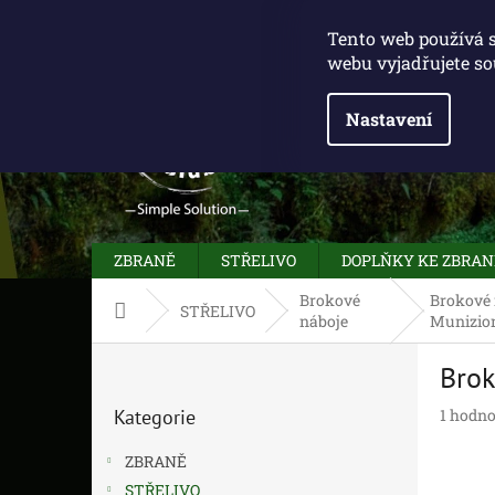
Přejít
775 100 031
info@caliberclub.cz
na
Tento web používá 
obsah
webu vyjadřujete so
Nastavení
ZBRANĚ
STŘELIVO
DOPLŇKY KE ZBRA
Brokové
Brokové
Domů
STŘELIVO
náboje
Munizio
P
Brok
o
Přeskočit
s
Průměr
Kategorie
1 hodno
kategorie
t
hodnoc
r
produk
ZBRANĚ
a
je
STŘELIVO