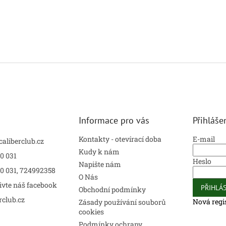
Informace pro vás
Přihláše
Kontakty - otevírací doba
E-mail
caliberclub.cz
Kudy k nám
0 031
Heslo
Napište nám
00 031, 724992358
O Nás
ivte náš facebook
PŘIHLÁS
Obchodní podmínky
rclub.cz
Nová regi
Zásady používání souborů
cookies
Podmínky ochrany