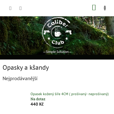
Přejít
NÁKUP
na
obsah
KOŠÍK
Opasky a kšandy
Nejprodávanější
Opasek kožený šíře 4CM ( prošívaný- neprošívaný)
Na dotaz
440 Kč