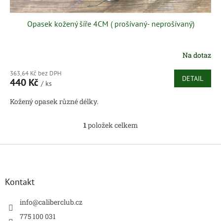
Opasek kožený šíře 4CM ( prošívaný- neprošívaný)
Na dotaz
363,64 Kč bez DPH
DETAIL
440 Kč
/ ks
Kožený opasek různé délky.
1
položek celkem
O
v
l
Z
á
á
d
p
a
a
Kontakt
c
t
í
í
info
@
caliberclub.cz
p
r
775 100 031