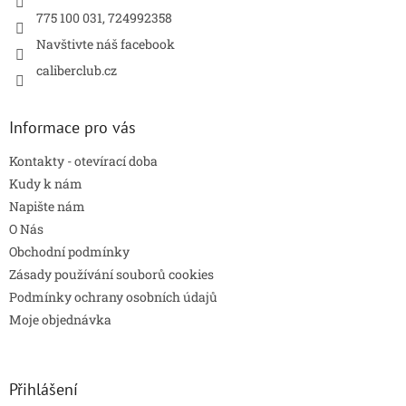
v
775 100 031, 724992358
k
y
Navštivte náš facebook
v
caliberclub.cz
ý
p
i
s
Informace pro vás
u
Kontakty - otevírací doba
Kudy k nám
Napište nám
O Nás
Obchodní podmínky
Zásady používání souborů cookies
Podmínky ochrany osobních údajů
Moje objednávka
Přihlášení