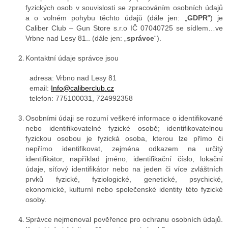
fyzických osob v souvislosti se zpracováním osobních údajů
a o volném pohybu těchto údajů (dále jen: „
GDPR
”) je
Caliber Club – Gun Store s.r.o IČ 07040725 se sídlem…ve
Vrbne nad Lesy 81..
(dále jen: „
správce
“).
Kontaktní údaje správce jsou
adresa: Vrbno nad Lesy 81
email:
Info@caliberclub.cz
telefon:
775100031, 724992358
Osobními údaji se rozumí veškeré informace o identifikované
nebo identifikovatelné fyzické osobě; identifikovatelnou
fyzickou osobou je fyzická osoba, kterou lze přímo či
nepřímo identifikovat, zejména odkazem na určitý
identifikátor, například jméno, identifikační číslo, lokační
údaje, síťový identifikátor nebo na jeden či více zvláštních
prvků fyzické, fyziologické, genetické, psychické,
ekonomické, kulturní nebo společenské identity této fyzické
osoby.
Správce nejmenoval pověřence pro ochranu osobních údajů.