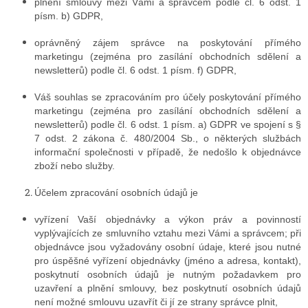
plnění smlouvy mezi Vámi a správcem podle čl. 6 odst. 1
písm. b) GDPR,
oprávněný zájem správce na poskytování přímého
marketingu (zejména pro zasílání obchodních sdělení a
newsletterů) podle čl. 6 odst. 1 písm. f) GDPR,
Váš souhlas se zpracováním pro účely poskytování přímého
marketingu (zejména pro zasílání obchodních sdělení a
newsletterů) podle čl. 6 odst. 1 písm. a) GDPR ve spojení s §
7 odst. 2 zákona č. 480/2004 Sb., o některých službách
informační společnosti v případě, že nedošlo k objednávce
zboží nebo služby.
Účelem zpracování osobních údajů je
vyřízení Vaší objednávky a výkon práv a povinností
vyplývajících ze smluvního vztahu mezi Vámi a správcem; při
objednávce jsou vyžadovány osobní údaje, které jsou nutné
pro úspěšné vyřízení objednávky (jméno a adresa, kontakt),
poskytnutí osobních údajů je nutným požadavkem pro
uzavření a plnění smlouvy, bez poskytnutí osobních údajů
není možné smlouvu uzavřít či jí ze strany správce plnit,