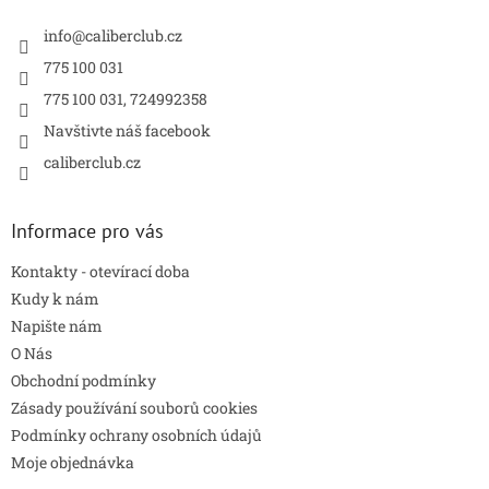
t
í
info
@
caliberclub.cz
775 100 031
775 100 031, 724992358
Navštivte náš facebook
caliberclub.cz
Informace pro vás
Kontakty - otevírací doba
Kudy k nám
Napište nám
O Nás
Obchodní podmínky
Zásady používání souborů cookies
Podmínky ochrany osobních údajů
Moje objednávka