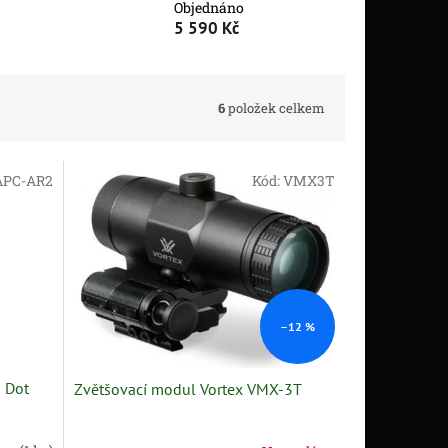
Objednáno
5 590 Kč
6
položek celkem
APC-AR2
Kód:
VMX3T
–12 %
d Dot
Zvětšovací modul Vortex VMX-3T