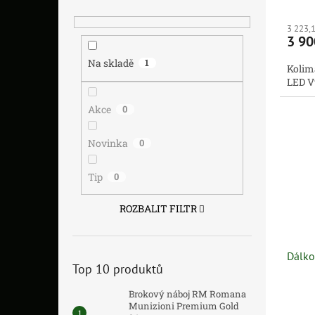
3 223,
3 90
Na skladě
1
Kolim
LED V
Akce
0
Novinka
0
Tip
0
ROZBALIT FILTR
Dálko
Top 10 produktů
Brokový náboj RM Romana
Munizioni Premium Gold