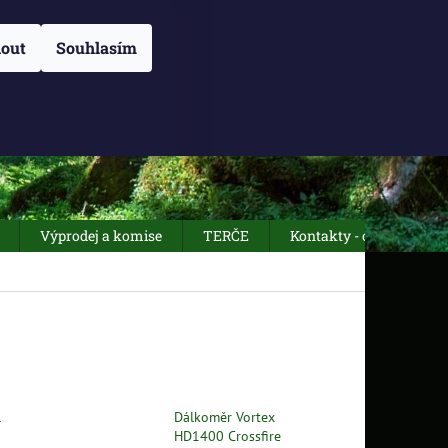
NÁM
O NÁS
OBCHODNÍ PODMÍNKY
Přihlášení
ZÁSADY POUŽÍVÁN
out
Souhlasím
NÁKUPNÍ
Prázdný košík
KOŠÍK
Výprodej a komise
TERČE
Kontakty - otevírací dob
l
Dálkoměr Vortex
HD1400 Crossfire