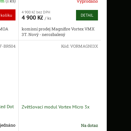
dem
(1 ks)
Vyprodáno
4 900 Kč bez DPH
DETAIL
 košíku
4 900 Kč
/ ks
komisní prodej Magnifire Vortex VMX
2MOA
3T. Nový - nerozbalený
F-BR504
Kód:
VORMAGNI3X
 Red Dot
Zvětšovací modul Vortex Micro 3x
jednáno
Na dotaz