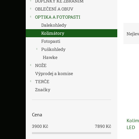
DOPLŇKY KE ZBRANÍM
n
í
OBLEČENÍ A OBUV
p
OPTIKA A FOTOPASTI
a
Dalekohledy
Ř
n
a
Kolimátory
Nejlev
e
z
Fotopasti
l
e
Puškohledy
V
n
Hawke
ý
í
NOŽE
p
p
i
r
Výprodej a komise
s
o
TERČE
p
d
Značky
r
u
o
k
d
t
u
ů
Cena
Kolim
k
3900
Kč
7890
Kč
LED
t
ů