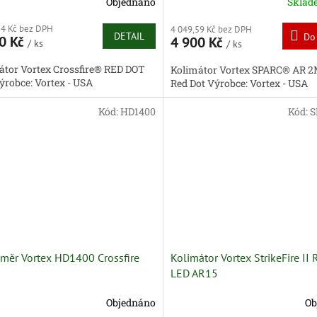
Objednáno
Skla
14 Kč bez DPH
4 049,59 Kč bez DPH
DETAIL
Do
0 Kč
4 900 Kč
/ ks
/ ks
átor Vortex Crossfire® RED DOT
Kolimátor Vortex SPARC® AR 
ýrobce: Vortex - USA
Red Dot Výrobce: Vortex - USA
Kód:
HD1400
Kód:
S
měr Vortex HD1400 Crossfire
Kolimátor Vortex StrikeFire II
LED AR15
Objednáno
Ob