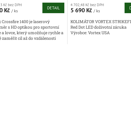
83 Kč bez DPH
4 702,48 Kč bez DPH
DETAIL
0 Kč
5 690 Kč
/ ks
/ ks
 Crossfire 1400 je laserový
KOLIMÁTOR VORTEX STRIKEFI
měr s HD optikou pro sportovní
Red Dot LED doživotní záruka
e a lovce, který umožňuje rychle a
Výrobce: Vortex USA
 zaměřit cíl až do vzdálenosti
. Vortex Crossfire...
O
v
l
á
d
a
c
í
p
r
v
k
y
v
ý