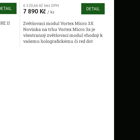
6 520,66 Kč bez DPH
DETAIL
DETAIL
7 890 Kč
/ ks
RE II
Zvětšovací modul Vortex Micro 3X
Novinka na trhu Vortex Micro 3x je
všestranný zvětšovací modul vhodný k
vašemu holografickému či red dot
kolimátoru. Je lehký a má malé...