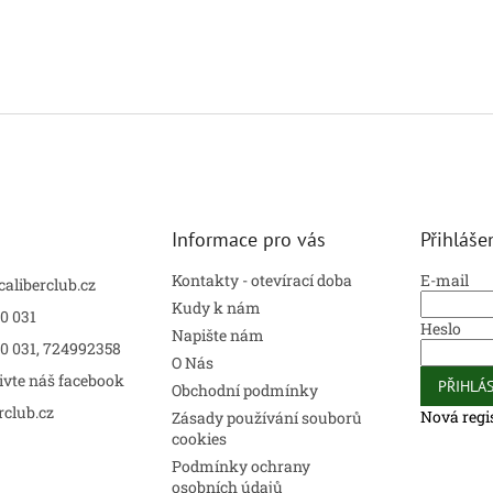
Informace pro vás
Přihláše
Kontakty - otevírací doba
E-mail
caliberclub.cz
Kudy k nám
0 031
Heslo
Napište nám
00 031, 724992358
O Nás
ivte náš facebook
PŘIHLÁS
Obchodní podmínky
rclub.cz
Nová regi
Zásady používání souborů
cookies
Podmínky ochrany
osobních údajů