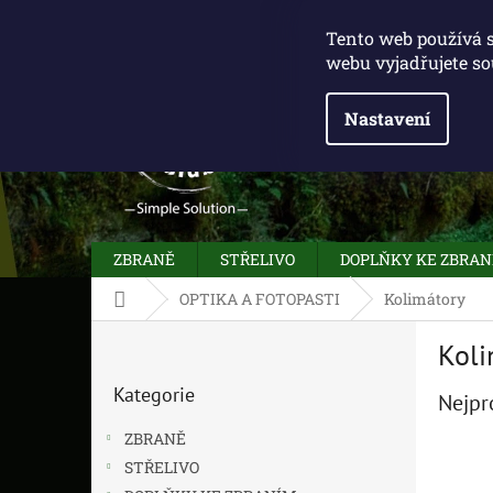
Přejít
775 100 031
info@caliberclub.cz
na
Tento web používá 
obsah
webu vyjadřujete so
Nastavení
ZBRANĚ
STŘELIVO
DOPLŇKY KE ZBRA
Domů
OPTIKA A FOTOPASTI
Kolimátory
P
Koli
o
Přeskočit
s
Kategorie
kategorie
Nejpr
t
r
ZBRANĚ
a
STŘELIVO
n