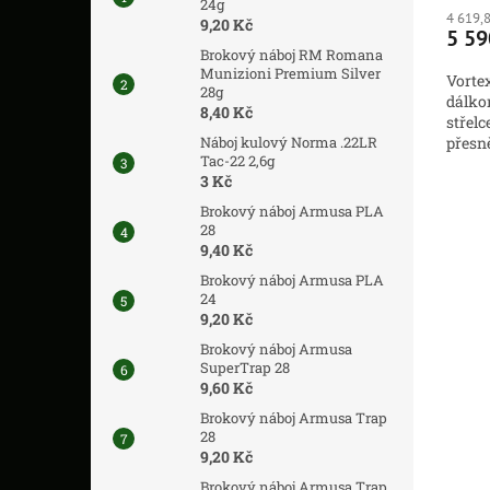
24g
4 619,
9,20 Kč
5 59
Brokový náboj RM Romana
Munizioni Premium Silver
Vortex
28g
dálko
8,40 Kč
střelc
Náboj kulový Norma .22LR
přesně
Tac-22 2,6g
1280 m
3 Kč
Brokový náboj Armusa PLA
28
9,40 Kč
Brokový náboj Armusa PLA
24
9,20 Kč
Brokový náboj Armusa
SuperTrap 28
9,60 Kč
Brokový náboj Armusa Trap
28
9,20 Kč
Brokový náboj Armusa Trap