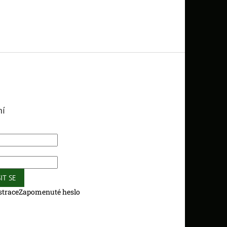
ní
IT SE
strace
Zapomenuté heslo