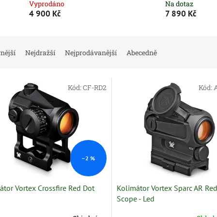
Vyprodáno
Na dotaz
4 900 Kč
7 890 Kč
nější
Nejdražší
Nejprodávanější
Abecedně
Kód:
CF-RD2
Kód:
–2 %
átor Vortex Crossfire Red Dot
Kolimátor Vortex Sparc AR Re
Scope - Led