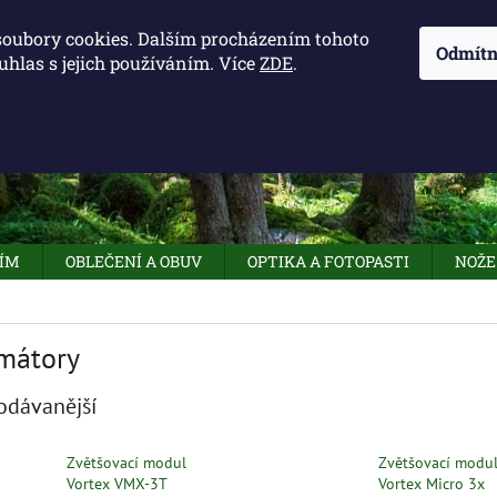
KONTAKTY - OTEVÍRACÍ DOBA
KUDY K NÁM
NAPIŠTE 
soubory cookies. Dalším procházením tohoto
Odmítn
uhlas s jejich používáním. Více
ZDE
.
HLEDAT
NÍM
OBLEČENÍ A OBUV
OPTIKA A FOTOPASTI
NOŽE
mátory
odávanější
Zvětšovací modul
Zvětšovací modu
Vortex VMX-3T
Vortex Micro 3x