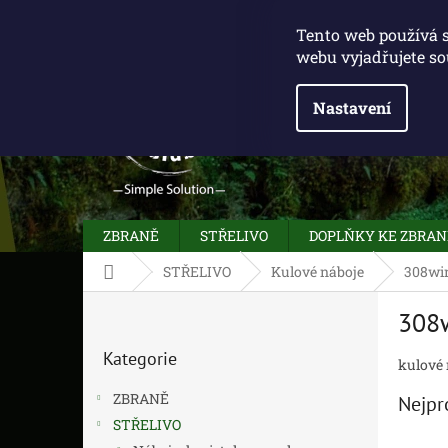
Přejít
775 100 031
info@caliberclub.cz
na
Tento web používá 
obsah
webu vyjadřujete so
Nastavení
ZBRANĚ
STŘELIVO
DOPLŇKY KE ZBRA
Domů
STŘELIVO
Kulové náboje
308wi
P
308
o
Přeskočit
s
Kategorie
kategorie
kulové
t
r
ZBRANĚ
Nejpr
a
STŘELIVO
n