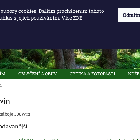
KONTAKTY - OTEVÍRACÍ DOBA
KUDY K NÁM
NAPIŠTE 
soubory cookies. Dalším procházením tohoto
Odmítn
uhlas s jejich používáním. Více
ZDE
.
HLEDAT
NÍM
OBLEČENÍ A OBUV
OPTIKA A FOTOPASTI
NOŽE
n
win
 náboje 308Win
odávanější