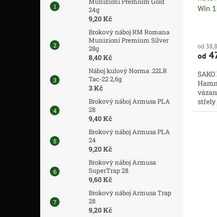
Munizioni Premium Gold
Win 1
24g
9,20 Kč
Brokový náboj RM Romana
Munizioni Premium Silver
od 38,
28g
4
od
8,40 Kč
Náboj kulový Norma .22LR
SAKO
Tac-22 2,6g
Hamme
3 Kč
vázan
Brokový náboj Armusa PLA
střely
28
zabraň
9,40 Kč
Brokový náboj Armusa PLA
24
9,20 Kč
Brokový náboj Armusa
SuperTrap 28
9,60 Kč
Brokový náboj Armusa Trap
28
9,20 Kč