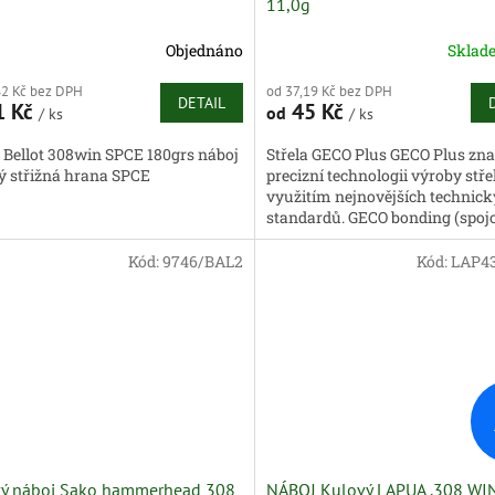
11,0g
Objednáno
Skla
62 Kč bez DPH
od 37,19 Kč bez DPH
DETAIL
1 Kč
45 Kč
od
/ ks
/ ks
r Bellot 308win SPCE 180grs náboj
Střela GECO Plus GECO Plus z
ý střižná hrana SPCE
precizní technologii výroby střel
využitím nejnovějších technic
standardů. GECO bonding (spojo
technologie, která extrémně...
Kód:
9746/BAL2
Kód:
LAP43
ý náboj Sako hammerhead 308
NÁBOJ Kulový LAPUA .308 WI