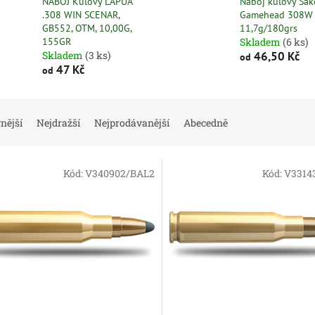
NÁBOJ Kulový LAPUA
Náboj kulový Sak
.308 WIN SCENAR,
Gamehead 308W 
GB552, OTM, 10,00G,
11,7g/180grs
155GR
Skladem
(6 ks)
Skladem
(3 ks)
46,50 Kč
od
47 Kč
od
nější
Nejdražší
Nejprodávanější
Abecedně
Kód:
V340902/BAL2
Kód:
V3314