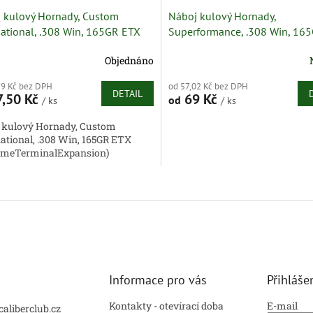
 kulový Hornady, Custom
Náboj kulový Hornady,
national, .308 Win, 165GR ETX
Superformance, .308 Win, 165
emeTerminalExpansion)
Interbond
Objednáno
79 Kč bez DPH
od 57,02 Kč bez DPH
DETAIL
,50 Kč
69 Kč
od
/ ks
/ ks
 kulový Hornady, Custom
national, .308 Win, 165GR ETX
emeTerminalExpansion)
O
v
l
á
d
a
c
í
Informace pro vás
Přihláše
p
r
Kontakty - otevírací doba
E-mail
caliberclub.cz