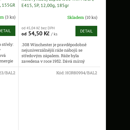
, 155GR
E415, SP, 12,00g, 185gr
em
(3 ks)
Skladem
(10 ks)
od 45,04 Kč bez DPH
DETAIL
DETAIL
54,50 Kč
od
/ ks
střely:
.308 Winchester je pravděpodobně
y
nejuniverzálnější ráže nábojů se
ťová
středovým zápalem. Ráže byla
energie
zavedena v roce 1952. Dává mírný
zpětný ráz, dobrou balistiku a rozsáhlý
výběr...
23/BAL2
Kód:
HOR80994/BAL2