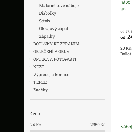
náboj
k
Malorážkové náboje
grs
t
Diabolky
ů
Střely
Okrajový zápal
od 19,
2
Zápalky
od
DOPLŇKY KE ZBRANÍM
20 Kus
OBLEČENÍ A OBUV
Bello
OPTIKA A FOTOPASTI
NOŽE
Výprodej a komise
TERČE
Značky
Cena
24
Kč
2350
Kč
Náboj