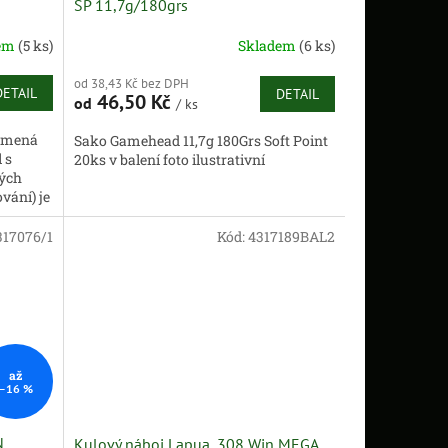
SP 11,7g/180grs
dem
(5 ks)
Skladem
(6 ks)
od 38,43 Kč bez DPH
DETAIL
DETAIL
46,50 Kč
od
/ ks
namená
Sako Gamehead 11,7g 180Grs Soft Point
 s
20ks v balení foto ilustrativní
kých
vání) je
17076/1
Kód:
4317189BAL2
až
–16 %
N
Kulový náboj Lapua .308 Win MEGA,