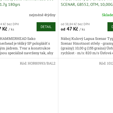
1.7g 180grs
SCENAR, GB552, OTM, 10,00G
nejméně 4týdny
Sklad
84 Kč bez DPH
od 38,84 Kč bez DPH
DETAIL
7 Kč
47 Kč
od
/ ks
/ ks
 HAMMERHEAD Sako
Náboj Kulový Lapua Scenar Typ 
rhead je těžký SP poloplášť s
Scenar Hmotnost střely - gram
ým jádrem. Tvar a konstrukce
(grainy): 10,00 g (155 grains) Ús
 jsou speciálně navrženy tak, aby
rychlost - m/s: 820 m/s Úsťová 
ovaly jádru v separaci a...
-...
Kód:
HOR80993/BAL2
Kód:
101