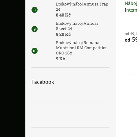
Náboj
Brokový náboj Armusa Trap
24
Inter
8,40 Kč
Brokový náboj Armusa
Skeet 24
od 49,
9,20 Kč
59
od
Brokový náboj Romana
Munizioni RM Competition
ORO 28g
9 Kč
Facebook