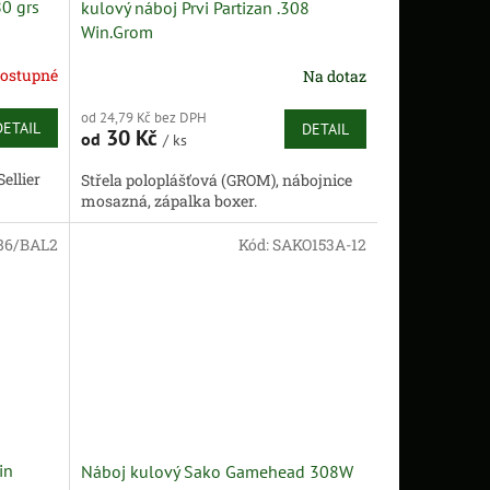
0 grs
kulový náboj Prvi Partizan .308
Win.Grom
ostupné
Na dotaz
od 24,79 Kč bez DPH
DETAIL
DETAIL
30 Kč
od
/ ks
ellier
Střela poloplášťová (GROM), nábojnice
mosazná, zápalka boxer.
86/BAL2
Kód:
SAKO153A-12
in
Náboj kulový Sako Gamehead 308W