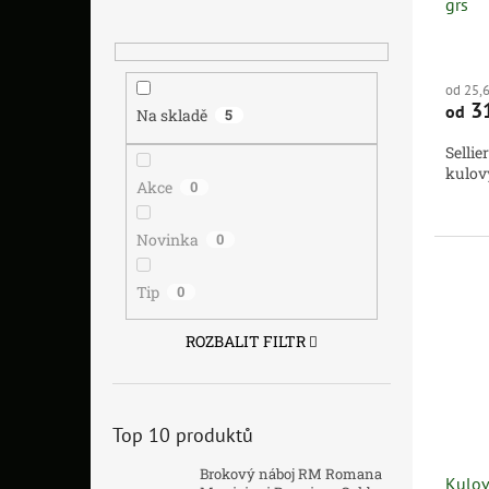
grs
od 25,
3
od
Na skladě
5
Sellie
kulov
Akce
0
Novinka
0
Tip
0
ROZBALIT FILTR
Top 10 produktů
Brokový náboj RM Romana
Kulov