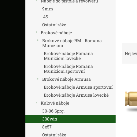
Náboje do pistole a revolveru
n
í
9mm
p
.45
a
Ostatní ráže
n
Brokové náboje
e
Brokové náboje RM - Romana
l
Ř
Munizioni
a
Brokové náboje Romana
Nejlev
Munizioni lovecké
z
e
Brokové náboje Romana
Munizioni sportovní
V
n
ý
í
Brokové náboje Armusa
p
p
Brokové náboje Armusa sportovní
i
r
Brokové náboje Armusa lovecké
s
o
Kulové náboje
p
d
30-06 Sprg.
r
u
o
308win
k
d
t
8x57
u
ů
Ostatní ráže