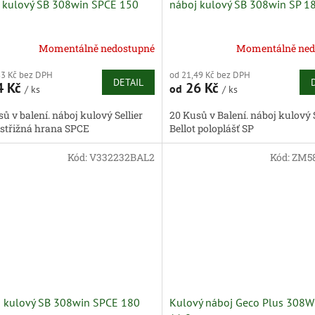
 kulový SB 308win SPCE 150
náboj kulový SB 308win SP 18
Momentálně nedostupné
Momentálně ned
83 Kč bez DPH
od 21,49 Kč bez DPH
DETAIL
4 Kč
26 Kč
od
/ ks
/ ks
ů v balení. náboj kulový Sellier
20 Kusů v Balení. náboj kulový S
t střižná hrana SPCE
Bellot poloplášť SP
Kód:
V332232BAL2
Kód:
ZM5
 kulový SB 308win SPCE 180
Kulový náboj Geco Plus 308W