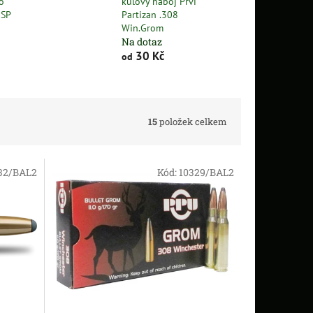
o
kulový náboj Prvi
SP
Partizan .308
Win.Grom
Na dotaz
30 Kč
od
15
položek celkem
32/BAL2
Kód:
10329/BAL2