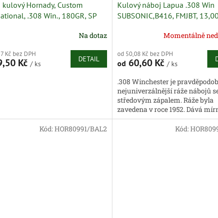
 kulový Hornady, Custom
Kulový náboj Lapua .308 Win
national, .308 Win., 180GR, SP
SUBSONIC,B416, FMJBT, 13,00
200gr
Na dotaz
Momentálně ned
17 Kč bez DPH
od 50,08 Kč bez DPH
DETAIL
,50 Kč
60,60 Kč
od
/ ks
/ ks
.308 Winchester je pravděpodo
nejuniverzálnější ráže nábojů s
středovým zápalem. Ráže byla
zavedena v roce 1952. Dává mír
zpětný ráz, dobrou balistiku a ro
Kód:
HOR80991/BAL2
Kód:
HOR809