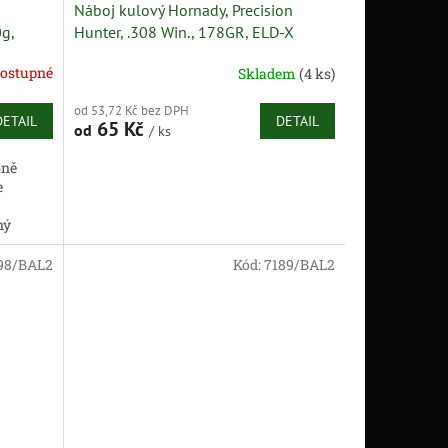
Náboj kulový Hornady, Precision
g,
Hunter, .308 Win., 178GR, ELD-X
ostupné
Skladem
(4 ks)
od 53,72 Kč bez DPH
DETAIL
DETAIL
65 Kč
od
/ ks
bně
e
ný
zsáhlý...
98/BAL2
Kód:
7189/BAL2