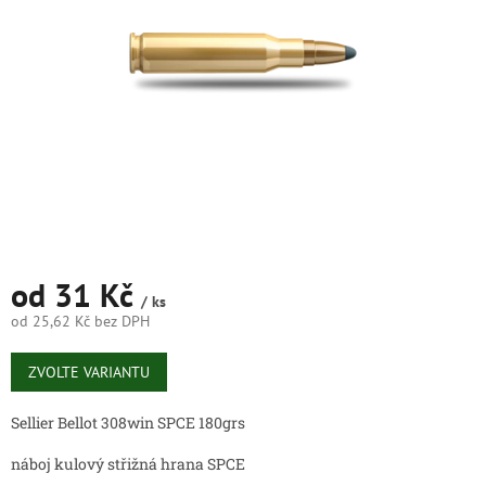
hvězdiček.
od
31 Kč
/ ks
od
25,62 Kč
bez DPH
Měrná
cena:
ZVOLTE VARIANTU
Sellier Bellot 308win SPCE 180grs
náboj kulový střižná hrana SPCE