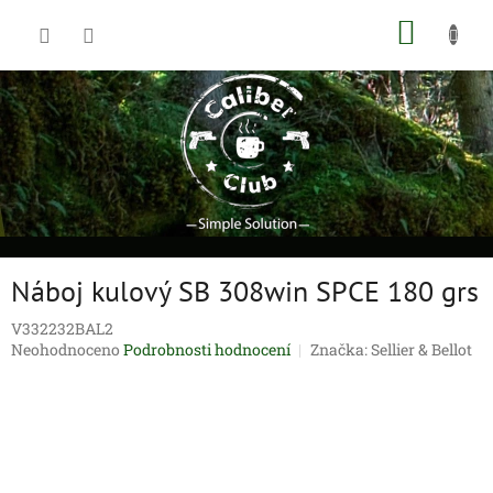
Přejít
NÁKUP
na
obsah
KOŠÍK
Náboj kulový SB 308win SPCE 180 grs
V332232BAL2
Průměrné
Neohodnoceno
Podrobnosti hodnocení
Značka:
Sellier & Bellot
hodnocení
produktu
je
0,0
z
5