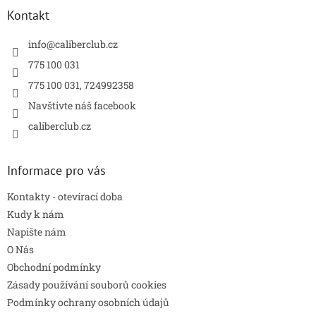
a
Kontakt
t
í
info
@
caliberclub.cz
775 100 031
775 100 031, 724992358
Navštivte náš facebook
caliberclub.cz
Informace pro vás
Kontakty - otevírací doba
Kudy k nám
Napište nám
O Nás
Obchodní podmínky
Zásady používání souborů cookies
Podmínky ochrany osobních údajů