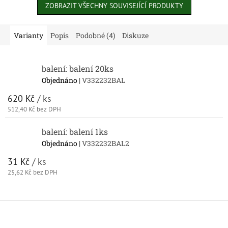
ZOBRAZIT VŠECHNY SOUVISEJÍCÍ PRODUKTY
Varianty
Popis
Podobné (4)
Diskuze
balení: balení 20ks
Objednáno
| V332232BAL
620 Kč
/ ks
512,40 Kč bez DPH
balení: balení 1ks
Objednáno
| V332232BAL2
31 Kč
/ ks
25,62 Kč bez DPH
Z
á
p