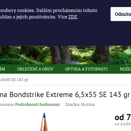
KONTAKTY - OTEVÍRACÍ DOBA
KUDY K NÁM
NAPIŠTE 
soubory cookies. Dalším procházením tohoto
Odmítn
uhlas s jejich používáním. Více
ZDE
.
HLEDAT
NÍM
OBLEČENÍ A OBUV
OPTIKA A FOTOPASTI
NOŽE
5x55 SE 143 gr
a Bondstrike Extreme 6,5x55 SE 143 gr
né
noceno
Podrobnosti hodnocení
Značka:
Norma
ení
od
7
tu
od
64,88