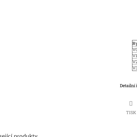
Ry
V0
V1
V2
V3
Detailní
TISK
sející produkty