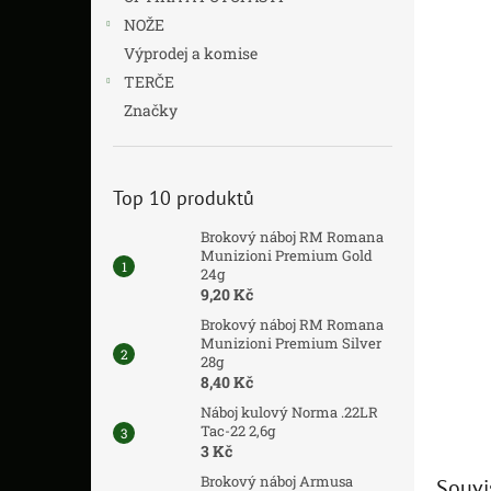
NOŽE
Výprodej a komise
TERČE
Značky
Top 10 produktů
Brokový náboj RM Romana
Munizioni Premium Gold
24g
9,20 Kč
Brokový náboj RM Romana
Munizioni Premium Silver
28g
8,40 Kč
Náboj kulový Norma .22LR
Tac-22 2,6g
3 Kč
Brokový náboj Armusa
Souvi