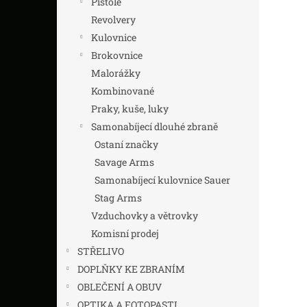
Pistole
z
n
5
í
Revolvery
hvězdič
p
Kulovnice
a
Brokovnice
n
Malorážky
e
Kombinované
l
Praky, kuše, luky
Samonabíjecí dlouhé zbraně
Ostaní značky
Savage Arms
Samonabíjecí kulovnice Sauer
Stag Arms
Vzduchovky a větrovky
Komisní prodej
STŘELIVO
DOPLŇKY KE ZBRANÍM
OBLEČENÍ A OBUV
OPTIKA A FOTOPASTI