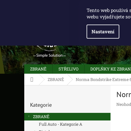
Přejít
775 100 031
info@caliberclub.cz
na
Tento web používá 
obsah
webu vyjadřujete so
Nastavení
ZBRANĚ
STŘELIVO
DOPLŇKY KE ZBRA
Domů
ZBRANĚ
Norma Bondstrike Extreme 6,
P
Norm
o
Přeskočit
s
Průměr
Kategorie
Neohod
kategorie
t
hodnoc
r
produk
ZBRANĚ
a
je
Full Auto - Kategorie A
n
0,0