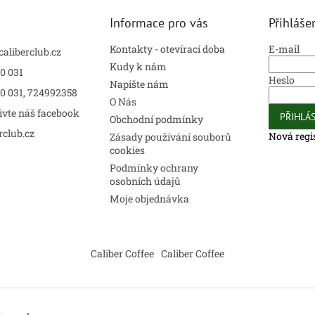
Informace pro vás
Přihláše
Kontakty - otevírací doba
E-mail
caliberclub.cz
Kudy k nám
0 031
Heslo
Napište nám
00 031, 724992358
O Nás
ivte náš facebook
PŘIHLÁS
Obchodní podmínky
rclub.cz
Nová regi
Zásady používání souborů
cookies
Podmínky ochrany
osobních údajů
Moje objednávka
Caliber Coffee
Caliber Coffee