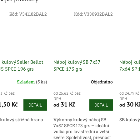
Kód:
V341182BAL2
Kód:
V330932BAL2
 kulový Selier Bellot
Náboj kulový SB 7x57
Náboj kul
JS SPCE 196 grs
SPCE 173 grs
7x64 SP 
Skladem
(5 ks)
Objednáno
03 Kč bez
od 25,62 Kč bez
od 24,79 Kč
DPH
DPH
,50 Kč
31 Kč
30 K
od
od
DETAIL
DETAIL
 kulový střižná hrana
Výkonný kulový náboj SB
SB kulový
7x57 SPCE 173 grs – ideální
volba pro lov střední a větší
zvěře. Spolehlivost, přesnost