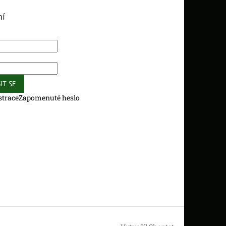
ní
IT SE
strace
Zapomenuté heslo