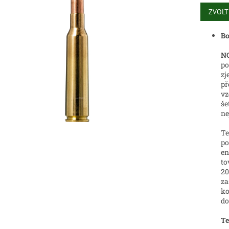
Měrná
cena:
ZVOLT
ek.
Bo
NO
po
zj
př
vz
še
ne
Te
po
en
to
20
za
ko
do
Te