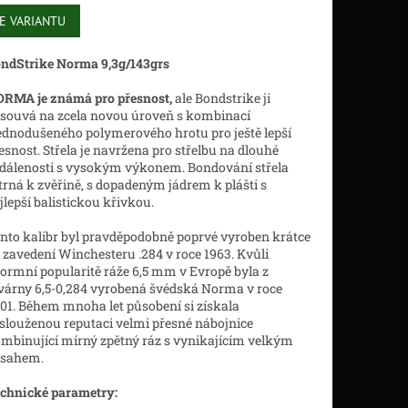
E VARIANTU
ndStrike Norma 9,3g/143grs
RMA je známá pro přesnost,
ale Bondstrike ji
souvá na zcela novou úroveň s kombinací
ednodušeného polymerového hrotu pro ještě lepší
esnost. Střela je navržena pro střelbu na dlouhé
dálenosti s vysokým výkonem. Bondování střela
trná k zvěřině, s dopadeným jádrem k plášti s
jlepší balistickou křivkou.
nto kalibr byl pravděpodobně poprvé vyroben krátce
 zavedení Winchesteru .284 v roce 1963. Kvůli
ormní popularitě ráže 6,5 mm v Evropě byla z
várny 6,5-0,284 vyrobená švédská Norma v roce
01. Během mnoha let působení si získala
slouženou reputaci velmi přesné nábojnice
mbinující mírný zpětný ráz s vynikajícím velkým
sahem.
chnické parametry: