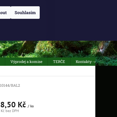
NÁM
O NÁS
OBCHODNÍ PODMÍNKY
Přihlášení
ZÁSADY POUŽÍVÁN
out
Souhlasím
NÁKUPNÍ
Prázdný košík
KOŠÍK
Výprodej a komise
TERČE
Kontakty - otevírací dob
10144/BAL2
8,50 Kč
/ ks
 Kč
bez DPH