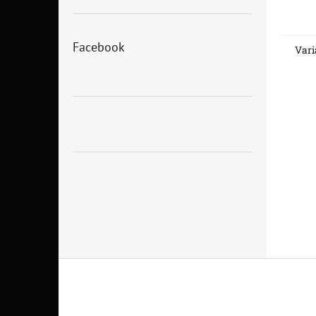
Facebook
Vari
Z
á
p
a