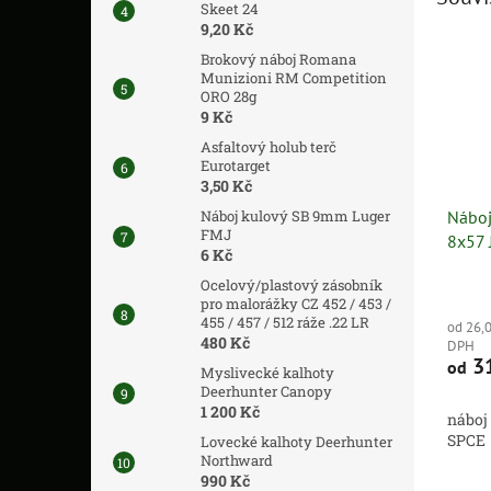
Skeet 24
9,20 Kč
Brokový náboj Romana
Munizioni RM Competition
ORO 28g
9 Kč
Asfaltový holub terč
Eurotarget
3,50 Kč
Náboj kulový SB 9mm Luger
Náboj
FMJ
8x57 
6 Kč
Ocelový/plastový zásobník
pro malorážky CZ 452 / 453 /
455 / 457 / 512 ráže .22 LR
od 26,
480 Kč
DPH
31
od
Myslivecké kalhoty
Deerhunter Canopy
1 200 Kč
náboj
SPCE
Lovecké kalhoty Deerhunter
Northward
990 Kč