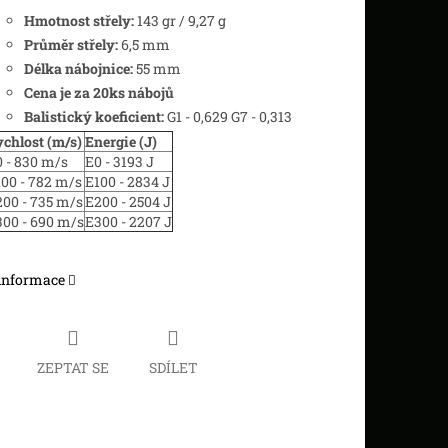
Hmotnost střely:
143 gr / 9,27 g
Průměr střely:
6,5 mm
Délka nábojnice:
55 mm
Cena je za 20ks nábojů
Balistický koeficient:
G1 - 0,629 G7 - 0,313
chlost (m/s)
Energie (J)
 - 830 m/s
E0 - 3193 J
00 - 782 m/s
E100 - 2834 J
00 - 735 m/s
E200 - 2504 J
00 - 690 m/s
E300 - 2207 J
 informace
ZEPTAT SE
SDÍLET