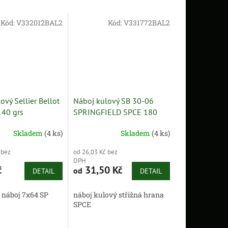
Kód:
V332012BAL2
Kód:
V331772BAL2
ový Sellier Bellot
Náboj kulový SB 30-06
140 grs
SPRINGFIELD SPCE 180
grs
Skladem
(4 ks)
Skladem
(4 ks)
 bez
od 26,03 Kč bez
DPH
č
31,50 Kč
od
DETAIL
DETAIL
 náboj 7x64 SP
náboj kulový střižná hrana
SPCE