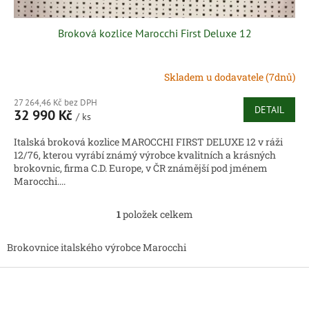
Broková kozlice Marocchi First Deluxe 12
Skladem u dodavatele (7dnů)
27 264,46 Kč bez DPH
DETAIL
32 990 Kč
/ ks
Italská broková kozlice MAROCCHI FIRST DELUXE 12 v ráži
12/76, kterou vyrábí známý výrobce kvalitních a krásných
brokovnic, firma C.D. Europe, v ČR známější pod jménem
Marocchi....
1
položek celkem
O
v
l
Brokovnice italského výrobce Marocchi
á
d
Z
a
á
c
p