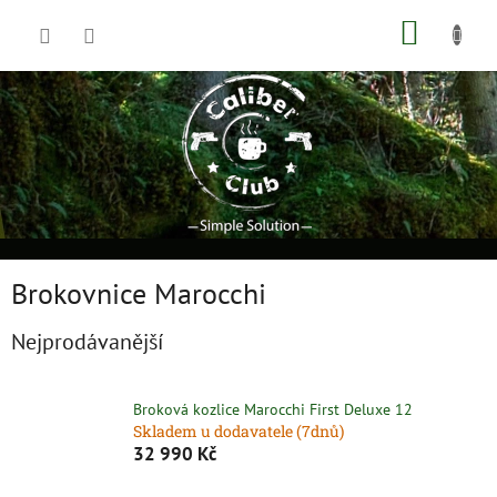
Přejít
NÁKUP
na
obsah
KOŠÍK
Brokovnice Marocchi
Nejprodávanější
Broková kozlice Marocchi First Deluxe 12
Skladem u dodavatele (7dnů)
32 990 Kč