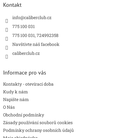
í
a
Kontakt
p
t
r
í
info
@
caliberclub.cz
v
k
775 100 031
y
775 100 031, 724992358
v
ý
Navštivte náš facebook
p
caliberclub.cz
i
s
u
Informace pro vás
Kontakty - otevírací doba
Kudy k nám
Napište nám
O Nás
Obchodní podmínky
Zásady používání souborů cookies
Podmínky ochrany osobních údajů
Moje objednávka