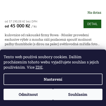
Na dotaz
od 37 190,08 Kč bez DPH
DETAIL
45 000 Kč
od
/ ks
kulovnice od rakouské firmy Rowa - Rössler provedení
exclusive výběr z mnoha ráží pozlacená spoušť možnost
pažby thumbhole (s dírou na palec) světlovodná mířidla foto...
Kód:
MAUM25/308
Tento web používá soubory cookies. Dalším
procházením tohoto webu vyjadřujete souhlas s jejich
používáním. Více
ZDE
.
Nastavení
Odmítnout
Souhlasím