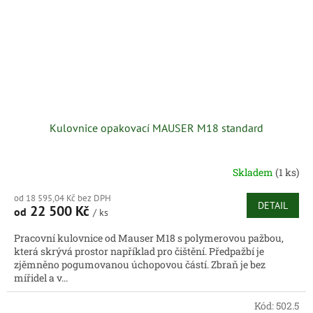
Kulovnice opakovací MAUSER M18 standard
Skladem
(1 ks)
od 18 595,04 Kč bez DPH
DETAIL
22 500 Kč
od
/ ks
Pracovní kulovnice od Mauser M18 s polymerovou pažbou,
která skrývá prostor například pro čištění. Předpažbí je
zjěmněno pogumovanou úchopovou částí. Zbraň je bez
mířidel a v...
Kód:
502.5