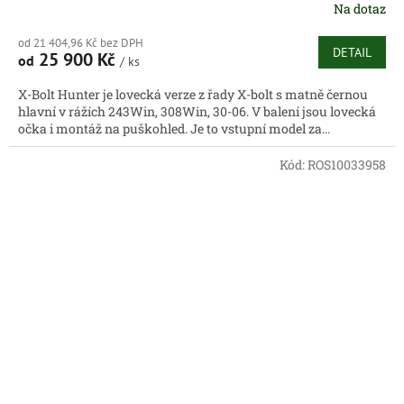
Na dotaz
od 21 404,96 Kč bez DPH
DETAIL
25 900 Kč
od
/ ks
X-Bolt Hunter je lovecká verze z řady X-bolt s matně černou
hlavní v rážích 243Win, 308Win, 30-06. V balení jsou lovecká
očka i montáž na puškohled. Je to vstupní model za...
Kód:
ROS10033958