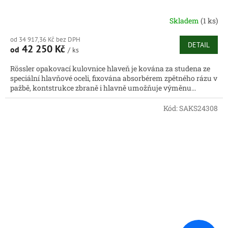
Skladem
(1 ks)
od 34 917,36 Kč bez DPH
DETAIL
42 250 Kč
od
/ ks
Rössler opakovací kulovnice hlaveň je kována za studena ze
speciální hlavňové oceli, fixována absorbérem zpětného rázu v
pažbě, kontstrukce zbraně i hlavně umožňuje výměnu...
Kód:
SAKS24308