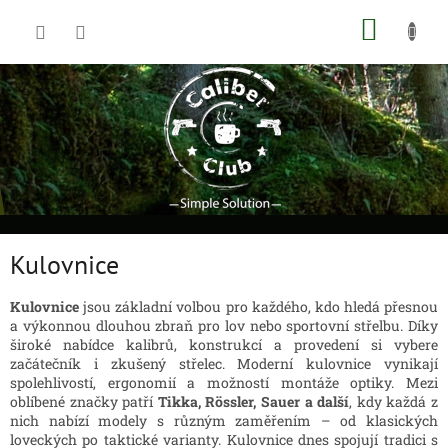
Přejít
NÁKUP
na
obsah
KOŠÍK
Kulovnice
Kulovnice
jsou základní volbou pro každého, kdo hledá přesnou
a výkonnou dlouhou zbraň pro lov nebo sportovní střelbu. Díky
široké nabídce kalibrů, konstrukcí a provedení si vybere
začátečník i zkušený střelec. Moderní kulovnice vynikají
spolehlivostí, ergonomií a možností montáže optiky. Mezi
oblíbené značky patří
Tikka, Rössler, Sauer a další
, kdy k
aždá z
nich nabízí modely s různým zaměřením – od klasických
loveckých po taktické varianty. Kulovnice dnes spojují tradici s