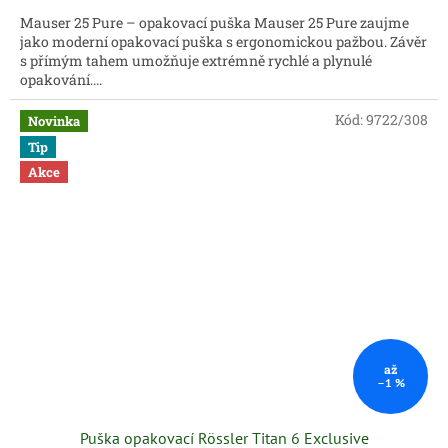
Mauser 25 Pure – opakovací puška Mauser 25 Pure zaujme
jako moderní opakovací puška s ergonomickou pažbou. Závěr
s přímým tahem umožňuje extrémně rychlé a plynulé
opakování....
Kód:
9722/308
Novinka
Tip
Akce
až
–1 %
Puška opakovací Rössler Titan 6 Exclusive