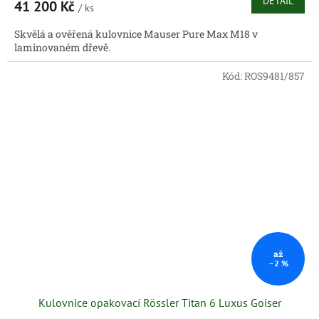
DETAIL
41 200 Kč
/ ks
Skvělá a ověřená kulovnice Mauser Pure Max M18 v
laminovaném dřevě.
Kód:
ROS9481/857
až
–2 %
Kulovnice opakovací Rössler Titan 6 Luxus Goiser