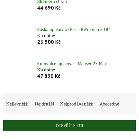
Skladem
(1 ks)
44 690 Kč
Puška opakovací Rossi R95 - nerez 18"
Na dotaz
26 500 Kč
Kulovnice opakovací Mauser 25 Max
Na dotaz
47 890 Kč
Ř
a
Nejlevnější
Nejdražší
Nejprodávanější
Abecedně
z
e
n
OTEVŘÍT FILTR
í
p