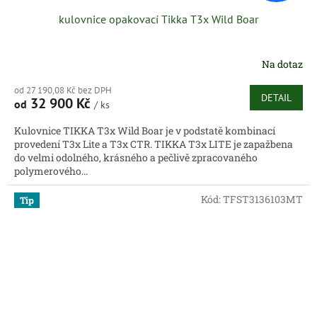
kulovnice opakovací Tikka T3x Wild Boar
Na dotaz
od 27 190,08 Kč bez DPH
DETAIL
32 900 Kč
od
/ ks
Kulovnice TIKKA T3x Wild Boar je v podstatě kombinací
provedení T3x Lite a T3x CTR. TIKKA T3x LITE je zapažbena
do velmi odolného, krásného a pečlivě zpracovaného
polymerového...
Kód:
TFST3136103MT
Tip