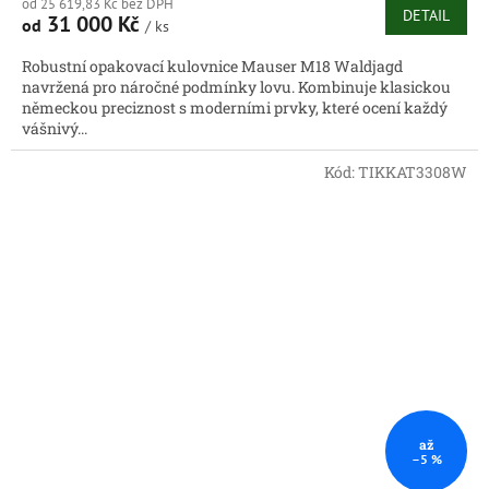
od 25 619,83 Kč bez DPH
DETAIL
31 000 Kč
od
/ ks
Robustní opakovací kulovnice Mauser M18 Waldjagd
navržená pro náročné podmínky lovu. Kombinuje klasickou
německou preciznost s moderními prvky, které ocení každý
vášnivý...
Kód:
TIKKAT3308W
až
–5 %