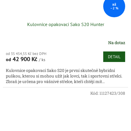
až
–2 %
Kulovnice opakovací Sako S20 Hunter
Na dotaz
od 35 454,55 Kč bez DPH
DETAIL
42 900 Kč
od
/ ks
Kulovnice opakovací Sako S20 je první skutečně hybridní
puškou, kterou si mohou užít jak lovci, tak i sportovní střelci.
Zbraň je určena pro vášnivé střelce, kteří chtějí mít...
Kód:
11127423/308