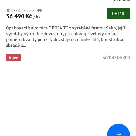
30 157,02 Kč bez DPH
DETAIL
36 490 Kč
/ ks
Opakovací kulovnice TIKKA T3x vyráběné firmou Sako, jejíž
výrobky výhradně dovážíme, představují světový unikát
poměru kvality použitých vstupních materiálů, konstrukci
zbraně a...
Kód:
9713/308
Akce
až