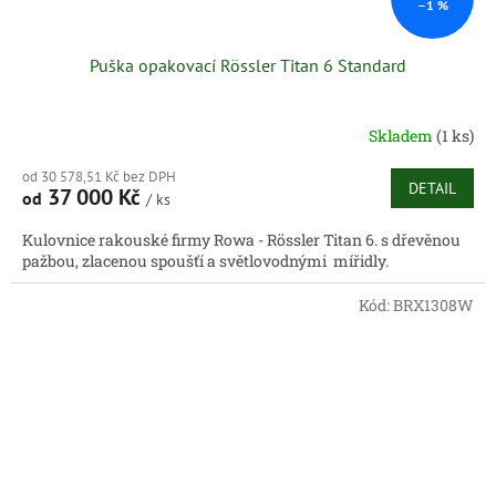
–1 %
Puška opakovací Rössler Titan 6 Standard
Skladem
(1 ks)
od 30 578,51 Kč bez DPH
DETAIL
37 000 Kč
od
/ ks
Kulovnice rakouské firmy Rowa - Rössler Titan 6. s dřevěnou
pažbou, zlacenou spoušťí a světlovodnými mířidly.
Kód:
BRX1308W