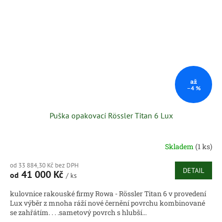
až
–4 %
Puška opakovací Rössler Titan 6 Lux
Skladem
(1 ks)
od 33 884,30 Kč bez DPH
DETAIL
41 000 Kč
od
/ ks
kulovnice rakouské firmy Rowa - Rössler Titan 6 v provedení
Lux výběr z mnoha ráží nové černění povrchu kombinované
se zahřátím. . . .sametový povrch s hlubší...