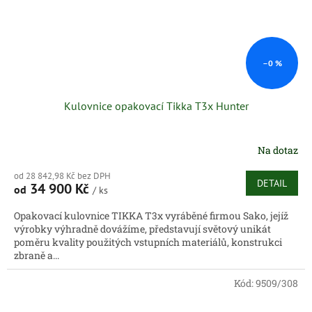
–0 %
Kulovnice opakovací Tikka T3x Hunter
Na dotaz
od 28 842,98 Kč bez DPH
DETAIL
34 900 Kč
od
/ ks
Opakovací kulovnice TIKKA T3x vyráběné firmou Sako, jejíž
výrobky výhradně dovážíme, představují světový unikát
poměru kvality použitých vstupních materiálů, konstrukci
zbraně a...
Kód:
9509/308