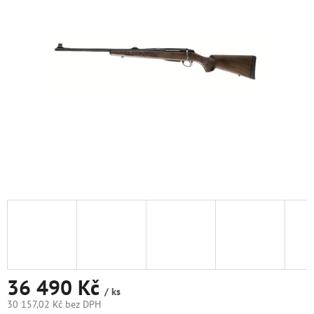
5
hvězdiček.
36 490 Kč
/ ks
30 157,02 Kč bez DPH