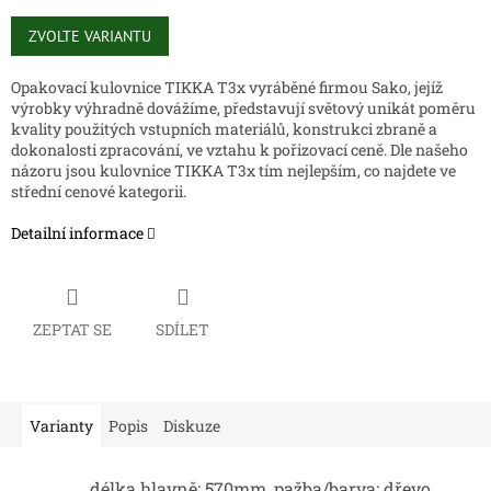
Měrná
cena:
ZVOLTE VARIANTU
Opakovací kulovnice TIKKA T3x vyráběné firmou Sako, jejíž
výrobky výhradně dovážíme, představují světový unikát poměru
kvality použitých vstupních materiálů, konstrukci zbraně a
dokonalosti zpracování, ve vztahu k pořizovací ceně. Dle našeho
názoru jsou kulovnice TIKKA T3x tím nejlepším, co najdete ve
střední cenové kategorii.
Detailní informace
ZEPTAT SE
SDÍLET
Varianty
Popis
Diskuze
délka hlavně: 570mm, pažba/barva: dřevo