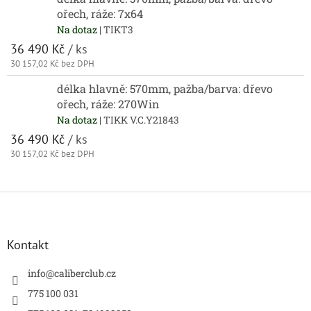
ořech, ráže: 7x64
Na dotaz
| TIKT3
36 490 Kč
/ ks
30 157,02 Kč bez DPH
délka hlavně: 570mm, pažba/barva: dřevo
ořech, ráže: 270Win
Na dotaz
| TIKK V.C.Y21843
36 490 Kč
/ ks
30 157,02 Kč bez DPH
Z
á
p
a
Kontakt
t
í
info
@
caliberclub.cz
775 100 031