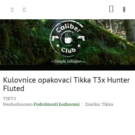
Přejít
NÁKUP
na
obsah
KOŠÍK
Kulovnice opakovací Tikka T3x Hunter
Fluted
TIKT3
Průměrné
Neohodnoceno
Podrobnosti hodnocení
Značka:
Tikka
hodnocení
produktu
je
0,0
z