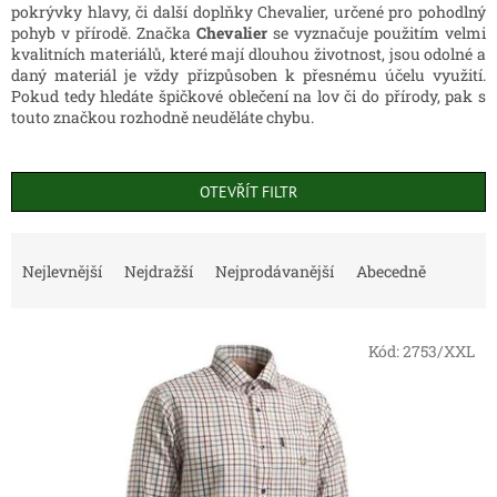
pokrývky hlavy, či další doplňky Chevalier, určené pro pohodlný
pohyb v přírodě. Značka
Chevalier
se vyznačuje použitím velmi
kvalitních materiálů, které mají dlouhou životnost, jsou odolné a
daný materiál je vždy přizpůsoben k přesnému účelu využití.
Pokud tedy hledáte špičkové oblečení na lov či do přírody, pak s
touto značkou rozhodně neuděláte chybu.
OTEVŘÍT FILTR
Ř
a
Nejlevnější
Nejdražší
Nejprodávanější
Abecedně
z
e
V
n
Kód:
2753/XXL
ý
í
p
p
i
r
s
o
p
d
r
u