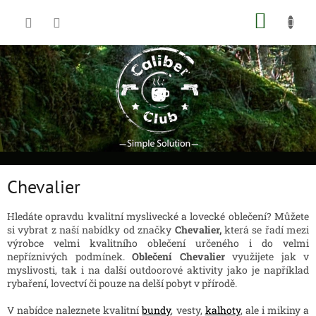
Přejít
NÁKUP
na
obsah
KOŠÍK
Chevalier
Hledáte opravdu kvalitní myslivecké a lovecké oblečení? Můžete
si vybrat z naší nabídky od značky
Chevalier,
která se řadí mezi
výrobce velmi kvalitního oblečení určeného i do velmi
nepříznivých podmínek.
Oblečení Chevalier
využijete jak v
myslivosti, tak i na další outdoorové aktivity jako je například
rybaření, lovectví či pouze na delší pobyt v přírodě.
V nabídce naleznete kvalitní
bundy
, vesty,
kalhoty
, ale i mikiny a