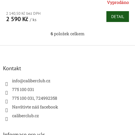
Vyprodáno
2 140,50 Kč bez DPH
DETAIL
2 590 Kč
/ ks
6
položek celkem
O
v
l
Z
á
á
d
p
a
a
Kontakt
c
t
í
í
info
@
caliberclub.cz
p
r
775 100 031
v
775 100 031, 724992358
k
y
Navštivte náš facebook
v
caliberclub.cz
ý
p
i
s
Informace pro vás