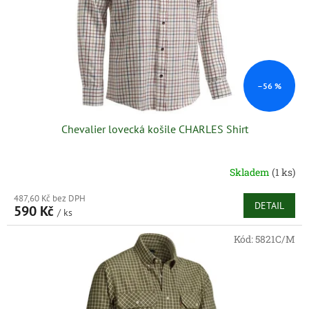
o
k
d
t
u
ů
k
t
ů
–56 %
Chevalier lovecká košile CHARLES Shirt
Skladem
(1 ks)
487,60 Kč bez DPH
DETAIL
590 Kč
/ ks
Kód:
5821C/M