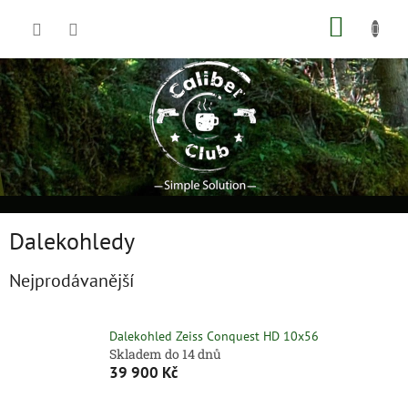
Přejít
NÁKUP
na
obsah
KOŠÍK
Dalekohledy
Nejprodávanější
Dalekohled Zeiss Conquest HD 10x56
Skladem do 14 dnů
39 900 Kč