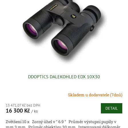
i
u
s
k
p
t
r
ů
o
d
u
k
t
ů
DDOPTICS DALEKOHLED EDX 10X30
Skladem u dodavatele (7dnů)
13 471,07 Kč bez DPH
DETAIL
16 300 Kč
/ ks
Zvětšení 10 x Zorný úhel v ° 6.9 ° Průměr výstupní pupily v
mm 3 mm Průměr objektivu 30 mm Integrovaný dálkoměr