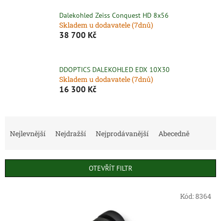
Dalekohled Zeiss Conquest HD 8x56
Skladem u dodavatele (7dnů)
38 700 Kč
DDOPTICS DALEKOHLED EDX 10X30
Skladem u dodavatele (7dnů)
16 300 Kč
Ř
a
Nejlevnější
Nejdražší
Nejprodávanější
Abecedně
z
e
n
OTEVŘÍT FILTR
í
p
V
r
Kód:
8364
ý
o
p
d