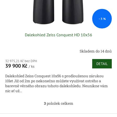
–3 %
Dalekohled Zeiss Conquest HD 10x56
Skladem do 14 dnů
32 975,21 Kč bez DPH
DETAIL
39 900 Kč
/ ks
Dalekohled Zeiss Conquest 10x56 s prodlouženou zárukou
10let Již od 2m po nekonečno můžete využívat ostrého a
barevně věrného obrazu tohoto dalekohledu. Neunikne vám
nic ať už...
3
položek celkem
O
v
l
Z