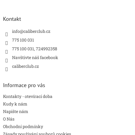
á
á
d
p
a
a
Kontakt
c
t
í
í
info
@
caliberclub.cz
p
r
775 100 031
v
775 100 031, 724992358
k
y
Navštivte náš facebook
v
caliberclub.cz
ý
p
i
s
Informace pro vás
u
Kontakty - otevírací doba
Kudy k nám
Napište nám
O Nás
Obchodní podmínky
Zásady používání souborů cookies