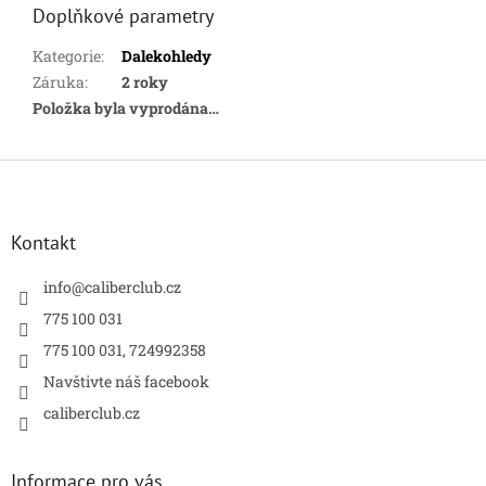
Doplňkové parametry
Kategorie
:
Dalekohledy
Záruka
:
2 roky
Položka byla vyprodána…
Z
á
p
a
Kontakt
t
í
info
@
caliberclub.cz
775 100 031
775 100 031, 724992358
Navštivte náš facebook
caliberclub.cz
Informace pro vás