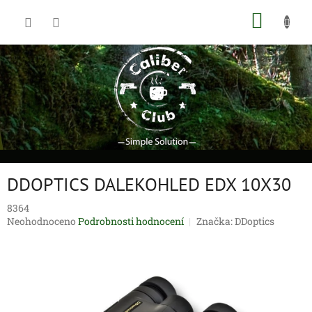
Přejít
NÁKUP
na
obsah
KOŠÍK
DDOPTICS DALEKOHLED EDX 10X30
8364
Průměrné
Neohodnoceno
Podrobnosti hodnocení
Značka:
DDoptics
hodnocení
produktu
je
0,0
z
5