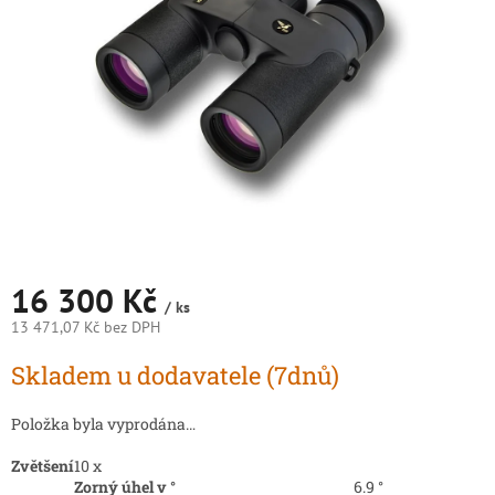
hvězdiček.
16 300 Kč
/ ks
13 471,07 Kč bez DPH
Měrná
Skladem u dodavatele (7dnů)
cena:
Položka byla vyprodána…
Zvětšení
10 x
Zorný úhel v °
6.9 °