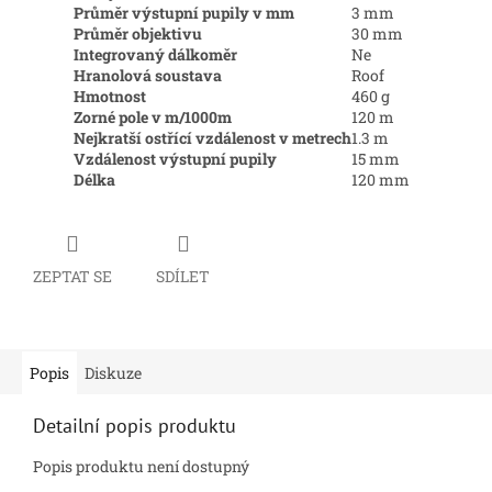
Průměr výstupní pupily v mm
3 mm
Průměr objektivu
30 mm
Integrovaný dálkoměr
Ne
Hranolová soustava
Roof
Hmotnost
460 g
Zorné pole v m/1000m
120 m
Nejkratší ostřící vzdálenost v metrech
1.3 m
Vzdálenost výstupní pupily
15 mm
Délka
120 mm
ZEPTAT SE
SDÍLET
Popis
Diskuze
Detailní popis produktu
Popis produktu není dostupný