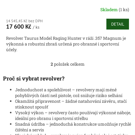
Skladem
(1 ks)
14 545,45 Kč bez DPH
DETAIL
17 600 Kč
/ ks
Revolver Taurus Model Raging Hunter v ráži .357 Magnum je
výkonná a robustní zbraň určená pro obranné i sportovní
účely.
2
položek celkem
O
v
l
Proč si vybrat revolver?
á
d
Jednoduchost a spolehlivost – revolvery mají méně
a
pohyblivých částí než pistole, což snižuje riziko selhání
c
Okamžitá připravenost – žádné natahování závěru, stačí
í
stisknout spoušť
p
Vysoký výkon – revolvery často používají výkonné náboje,
r
ideální pro obranu i sportovní střelbu
v
Snadná údržba – jednoduchá konstrukce umožňuje rychlé
k
čištění a servis