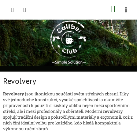
Přejít
NÁKUP
na
obsah
KOŠÍK
Revolvery
Revolvery
jsou ikonickou součástí světa střelných zbraní. Díky
své jednoduché konstrukci, vysoké spolehlivosti a okamžité
připravenosti k použití si získaly oblibu nejen mezi sportovními
střelci, ale i mezi profesionály a sběrateli. Moderní
revolvery
spojují tradiční design s pokročilými materiály a ergonomií, což z
nich činí ideální volbu pro každého, kdo hledá kompaktní a
výkonnou ruční zbraň.