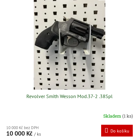
ý
o
p
d
i
u
s
k
p
t
r
ů
o
d
u
k
t
ů
Revolver Smith Wesson Mod.37-2 .38Spl
Skladem
(1 ks)
10 000 Kč bez DPH
Do košíku
10 000 Kč
/ ks