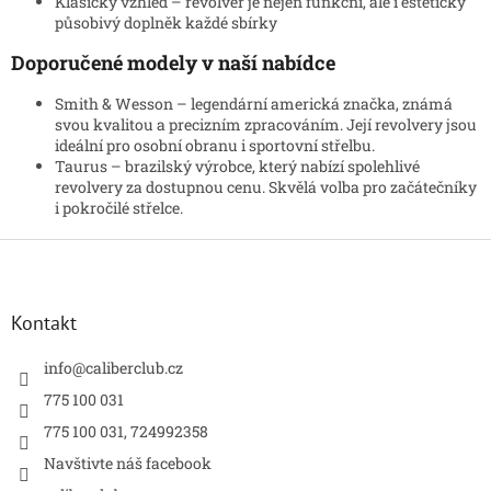
y
Klasický vzhled – revolver je nejen funkční, ale i esteticky
v
působivý doplněk každé sbírky
ý
Doporučené modely v naší nabídce
p
i
s
Smith & Wesson – legendární americká značka, známá
u
svou kvalitou a precizním zpracováním. Její revolvery jsou
ideální pro osobní obranu i sportovní střelbu.
Taurus – brazilský výrobce, který nabízí spolehlivé
revolvery za dostupnou cenu. Skvělá volba pro začátečníky
i pokročilé střelce.
Z
á
p
a
Kontakt
t
í
info
@
caliberclub.cz
775 100 031
775 100 031, 724992358
Navštivte náš facebook