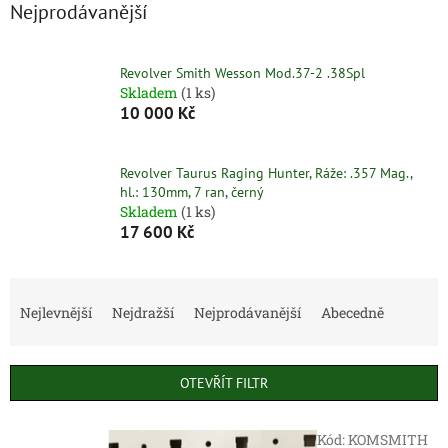
Nejprodávanější
Revolver Smith Wesson Mod.37-2 .38Spl
Skladem
(1 ks)
10 000 Kč
Revolver Taurus Raging Hunter, Ráže: .357 Mag.,
hl.: 130mm, 7 ran, černý
Skladem
(1 ks)
17 600 Kč
Ř
a
Nejlevnější
Nejdražší
Nejprodávanější
Abecedně
z
e
n
OTEVŘÍT FILTR
í
p
V
r
Kód:
KOMSMITH