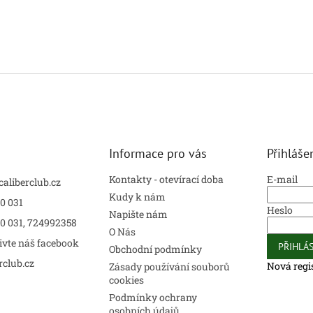
Informace pro vás
Přihláše
Kontakty - otevírací doba
E-mail
caliberclub.cz
Kudy k nám
0 031
Heslo
Napište nám
00 031, 724992358
O Nás
ivte náš facebook
PŘIHLÁS
Obchodní podmínky
rclub.cz
Nová regi
Zásady používání souborů
cookies
Podmínky ochrany
osobních údajů