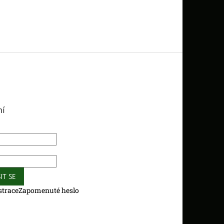
ní
IT SE
strace
Zapomenuté heslo