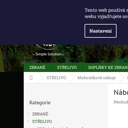
Přejít
775 100 031
info@caliberclub.cz
na
Tento web používá 
obsah
webu vyjadřujete so
Nastavení
ZBRANĚ
STŘELIVO
DOPLŇKY KE ZBRA
Domů
STŘELIVO
Malorážkové náboje
P
Nábo
o
Přeskočit
s
Průměr
Kategorie
Neohod
kategorie
t
hodnoc
r
produk
ZBRANĚ
a
je
STŘELIVO
n
0,0