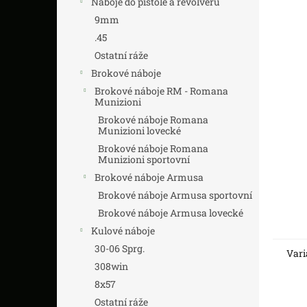
Náboje do pistole a revolveru
z
n
5
í
9mm
hvězdič
p
.45
a
Ostatní ráže
n
Brokové náboje
e
Brokové náboje RM - Romana
l
Munizioni
Brokové náboje Romana
Munizioni lovecké
Brokové náboje Romana
Munizioni sportovní
Brokové náboje Armusa
Brokové náboje Armusa sportovní
Brokové náboje Armusa lovecké
Kulové náboje
30-06 Sprg.
Vari
308win
8x57
Ostatní ráže