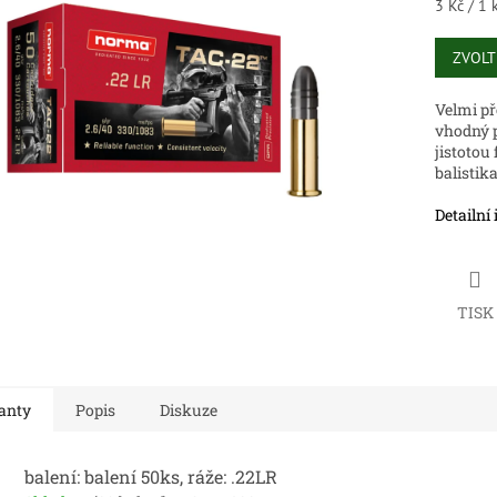
Měrná
3 Kč / 1 
cena:
ek.
ZVOLT
Velmi p
vhodný p
jistotou
balistika
Detailní
TISK
anty
Popis
Diskuze
balení: balení 50ks, ráže: .22LR