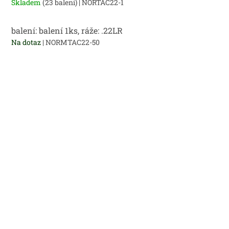
Skladem
(23 balení)
| NORTAC22-1
balení: balení 1ks, ráže: .22LR
Na dotaz
| NORMTAC22-50