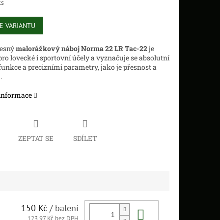
ks
E VARIANTU
řesný
malorážkový náboj Norma 22 LR Tac-22
je
ro lovecké i sportovní účely a v
yznačuje se absolutní
 funkce a precizními parametry, jako je přesnost a
.
 informace
ZEPTAT SE
SDÍLET
150 Kč
/ balení
Do košíku
123,97 Kč bez DPH