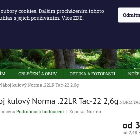
KONTAKTY - OTEVÍRACÍ DOBA
KUDY K NÁM
NAPIŠTE 
soubory cookies. Dalším procházením tohoto
Odmítn
uhlas s jejich používáním. Více
ZDE
.
HLEDAT
NÍM
OBLEČENÍ A OBUV
OPTIKA A FOTOPASTI
NOŽE
Náboj kulový Norma .22LR Tac-22 2,6g
j kulový Norma .22LR Tac-22 2,6g
NORMTAC
né
noceno
Podrobnosti hodnocení
Značka:
Norma
ení
od
3
tu
od
2,48 