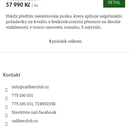
DETAIL
57 990 Kč
/ ks
Nikdy předtím neexistovala puška, která splňuje nejpřísnější
požadavky na kvalitu a bezkonkurenční přesnost na dlouhé
vzdálenosti, v tomto cenovém rozsahu. S nejvyšší...
5
položek celkem
O
v
l
Z
á
á
d
p
a
a
Kontakt
c
t
í
í
info
@
caliberclub.cz
p
r
775 100 031
v
775 100 031, 724992358
k
y
Navštivte náš facebook
v
caliberclub.cz
ý
p