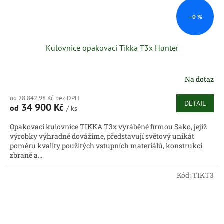
–0 %
Kulovnice opakovací Tikka T3x Hunter
Na dotaz
od 28 842,98 Kč bez DPH
DETAIL
34 900 Kč
od
/ ks
Opakovací kulovnice TIKKA T3x vyráběné firmou Sako, jejíž
výrobky výhradně dovážíme, představují světový unikát
poměru kvality použitých vstupních materiálů, konstrukci
zbraně a...
Kód:
TIKT3