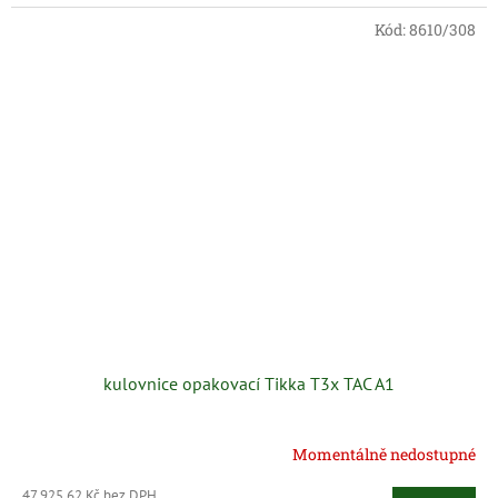
Kód:
8610/308
kulovnice opakovací Tikka T3x TAC A1
Momentálně nedostupné
47 925,62 Kč bez DPH