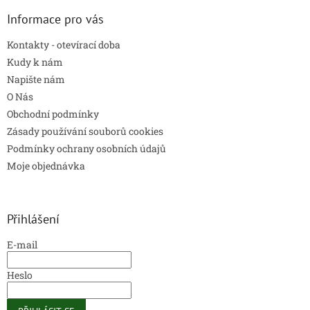
i
s
Informace pro vás
u
Kontakty - otevírací doba
Kudy k nám
Napište nám
O Nás
Obchodní podmínky
Zásady používání souborů cookies
Podmínky ochrany osobních údajů
Moje objednávka
Přihlášení
E-mail
Heslo