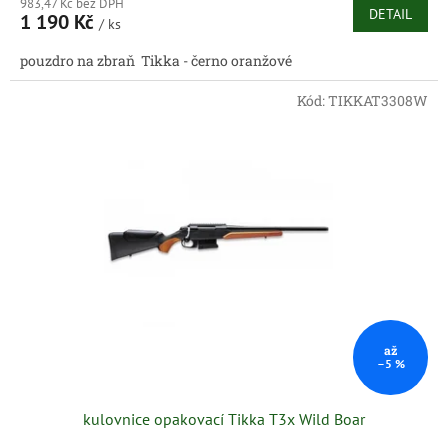
983,47 Kč bez DPH
DETAIL
1 190 Kč
/ ks
pouzdro na zbraň Tikka - černo oranžové
Kód:
TIKKAT3308W
až
–5 %
kulovnice opakovací Tikka T3x Wild Boar