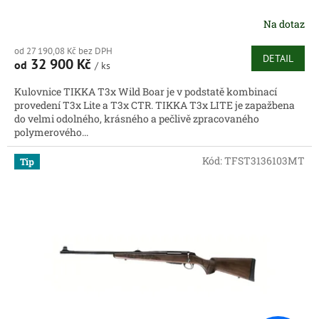
Na dotaz
od 27 190,08 Kč bez DPH
DETAIL
32 900 Kč
od
/ ks
Kulovnice TIKKA T3x Wild Boar je v podstatě kombinací
provedení T3x Lite a T3x CTR. TIKKA T3x LITE je zapažbena
do velmi odolného, krásného a pečlivě zpracovaného
polymerového...
Kód:
TFST3136103MT
Tip