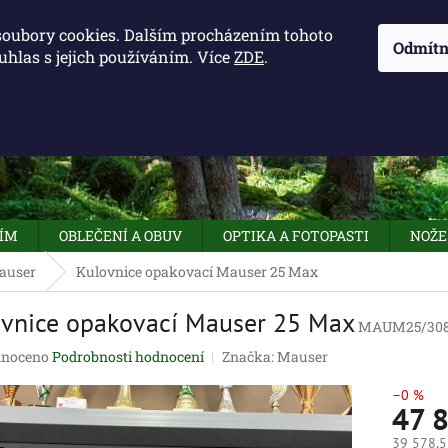
KONTAKTY - OTEVÍRACÍ DOBA
KUDY K NÁM
NAPIŠTE 
soubory cookies. Dalším procházením tohoto
Odmítn
uhlas s jejich používáním. Více
ZDE
.
HLEDAT
NÍM
OBLEČENÍ A OBUV
OPTIKA A FOTOPASTI
NOŽE
auser
Kulovnice opakovací Mauser 25 Max
vnice opakovací Mauser 25 Max
MAUM25/30
né
noceno
Podrobnosti hodnocení
Značka:
Mauser
ení
tu
–0 %
47 
39 578,5