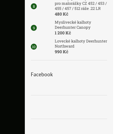
pro malorážky CZ 452 / 453 /
455 / 457 / 512 ráže .22 LR
480 Kč
Myslivecké kalhoty
Deerhunter Canopy
1 200 Kč
Lovecké kalhoty Deerhunter
Northward
990 Kč
Facebook