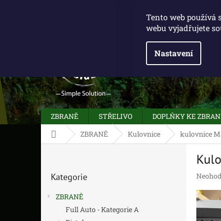
Přejít
775 100 031
info@caliberclub.cz
na
Tento web používá 
obsah
webu vyjadřujete so
Nastavení
ZBRANĚ
STŘELIVO
DOPLŇKY KE ZBRA
Domů
ZBRANĚ
Kulovnice
kulovnice M
P
Kulo
o
Přeskočit
s
Průměr
Kategorie
Neohod
kategorie
t
hodnoc
r
produk
ZBRANĚ
a
je
Full Auto - Kategorie A
n
0,0