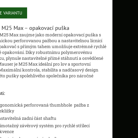
E VARIANTU
 M25 Max – opakovací puška
M25 Max zaujme jako moderní opakovací puška s
ckou perforovanou pažbou a nastavitelnou lícnicí
Opakovač s přímým tahem umožňuje extrémně rychlé
lé opakování. Díky robustnímu polymerovému
u, plynule nastavitelné přímé stáhnutí a osvědčené
Mauser je M25 Max ideální pro lov a sportovní
 Maximální kontrola, stabilita a nadčasový design
 této pušky spolehlivého společníka pro náročné
ti:
gonomická perforovaná thumbhole pažba z
ekližky
stavitelná zadní část shaftu
ímotažný závěrový systém pro rychlé střílecí
kvence