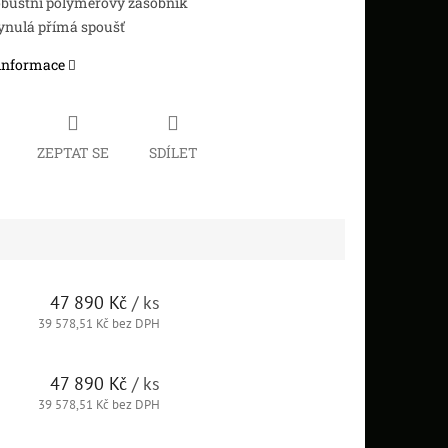
bustní polymerový zásobník
ynulá přímá spoušť
 informace
ZEPTAT SE
SDÍLET
47 890 Kč
/ ks
39 578,51 Kč bez DPH
47 890 Kč
/ ks
39 578,51 Kč bez DPH