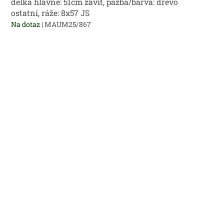
délka hlavně: 51cm závit, pažba/barva: dřevo
ostatní, ráže: 8x57 JS
Na dotaz
| MAUM25/867