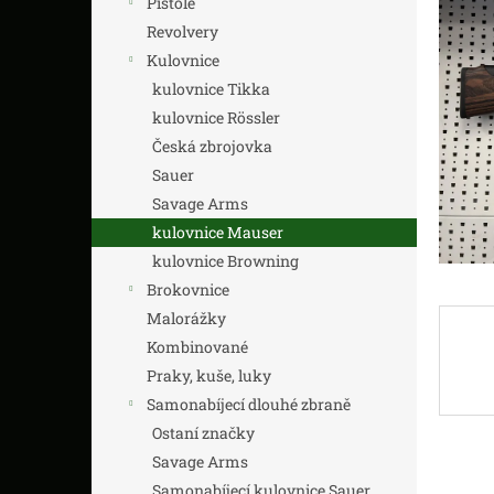
Pistole
z
n
5
í
Revolvery
hvězdič
p
Kulovnice
a
kulovnice Tikka
n
kulovnice Rössler
e
Česká zbrojovka
l
Sauer
Savage Arms
kulovnice Mauser
kulovnice Browning
Brokovnice
Malorážky
Kombinované
Praky, kuše, luky
Samonabíjecí dlouhé zbraně
Ostaní značky
Savage Arms
Samonabíjecí kulovnice Sauer