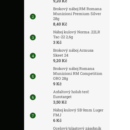
9,20 Kč
Brokový náboj RM Romana
Munizioni Premium Silver
28g
8,40 Kč
Náboj kulový Norma .22LR
Tac-22 2,6g
3 Kč
Brokový náboj Armusa
Skeet 24
9,20 Kč
Brokový náboj Romana
Munizioni RM Competition
ORO 28g
9 Kč
Asfaltový holub terč
Eurotarget
3,50 Kč
Náboj kulový SB 9mm Luger
FMJ
6 Kč
Ocelový/plastový zásobník