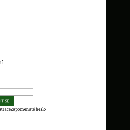
ní
IT SE
strace
Zapomenuté heslo