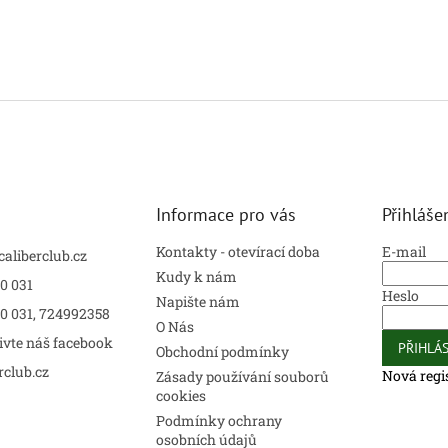
Informace pro vás
Přihláše
Kontakty - otevírací doba
E-mail
caliberclub.cz
Kudy k nám
0 031
Heslo
Napište nám
00 031, 724992358
O Nás
ivte náš facebook
PŘIHLÁS
Obchodní podmínky
rclub.cz
Nová regi
Zásady používání souborů
cookies
Podmínky ochrany
osobních údajů