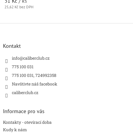
31 Kč
/ ks
25,62 Kč bez DPH
Z
á
p
a
Kontakt
t
í
info
@
caliberclub.cz
775 100 031
775 100 031, 724992358
Navštivte náš facebook
caliberclub.cz
Informace pro vás
Kontakty - otevírací doba
Kudy k nám