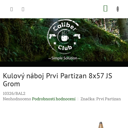
Přejít
NÁKUP
na
obsah
KOŠÍK
Kulový náboj Prvi Partizan 8x57 JS
Grom
10326/BAL2
Průměrné
Neohodnoceno
Podrobnosti hodnocení
Značka:
Prvi Partizan
hodnocení
produktu
je
0,0
z