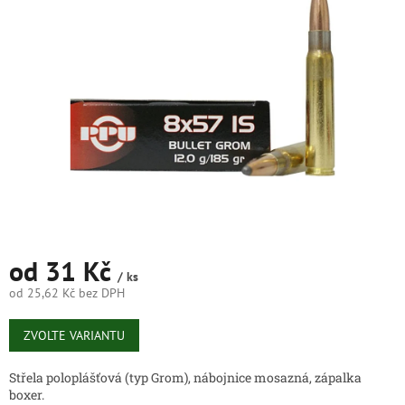
5
hvězdiček.
od
31 Kč
/ ks
od
25,62 Kč
bez DPH
Měrná
cena:
ZVOLTE VARIANTU
Střela poloplášťová (typ Grom), nábojnice mosazná, zápalka
boxer.