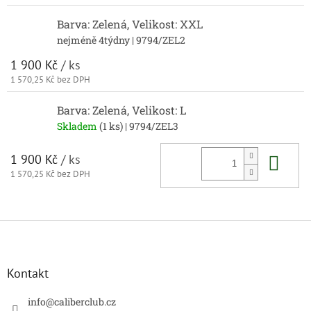
Barva: Zelená, Velikost: XXL
nejméně 4týdny
| 9794/ZEL2
1 900 Kč
/ ks
1 570,25 Kč bez DPH
Barva: Zelená, Velikost: L
Skladem
(1 ks)
| 9794/ZEL3
Do 
1 900 Kč
/ ks
1 570,25 Kč bez DPH
Z
á
p
a
Kontakt
t
í
info
@
caliberclub.cz