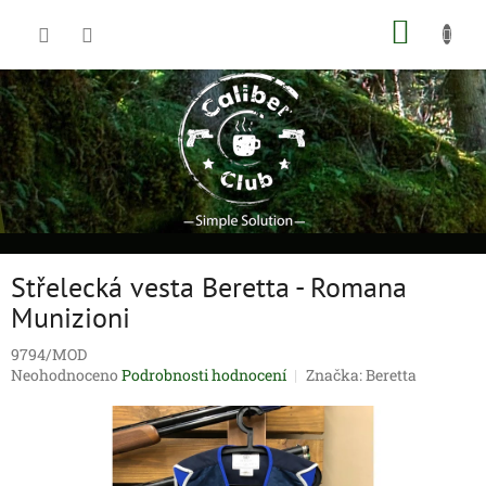
Přejít
NÁKUP
na
obsah
KOŠÍK
Střelecká vesta Beretta - Romana
Munizioni
9794/MOD
Průměrné
Neohodnoceno
Podrobnosti hodnocení
Značka:
Beretta
hodnocení
produktu
je
0,0
z