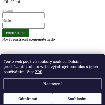
Přihlášení
E-mail
Heslo
PŘIHLÁSIT SE
Nová registrace
Zapomenuté heslo
Caliber Coffee
Caliber Coffee
Tento web používá soubory cookies. Dalším
procházením tohoto webu vyjadřujete souhlas s jejich
používáním. Více
ZDE
.
Vytvořil Shoptet
Nastavení
Copyright 2026
Caliber Club - Gun Store
. Všechna práva
Odmítnout
Souhlasím
vyhrazena.