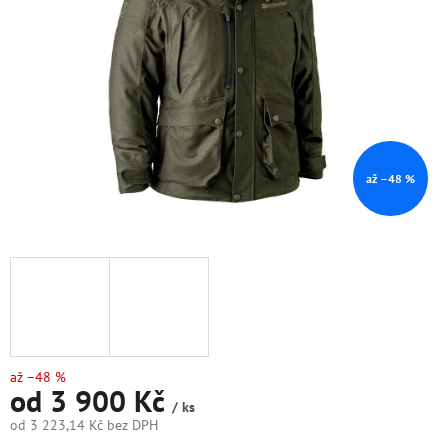
hvězdiček.
až –48 %
až –48 %
od
3 900 Kč
/ ks
od
3 223,14 Kč
bez DPH