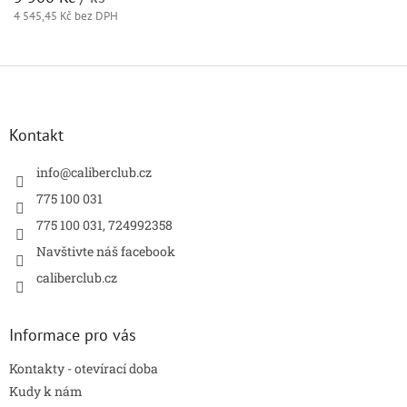
4 545,45 Kč bez DPH
Z
á
p
a
Kontakt
t
í
info
@
caliberclub.cz
775 100 031
775 100 031, 724992358
Navštivte náš facebook
caliberclub.cz
Informace pro vás
Kontakty - otevírací doba
Kudy k nám