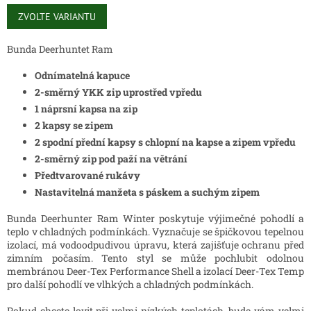
Měrná
cena:
ZVOLTE VARIANTU
Bunda Deerhuntet Ram
Odnímatelná kapuce
2-směrný YKK zip uprostřed vpředu
1 náprsní kapsa na zip
2 kapsy se zipem
2 spodní přední kapsy s chlopní na kapse a zipem vpředu
2-směrný zip pod paží na větrání
Předtvarované rukávy
Nastavitelná manžeta s páskem a suchým zipem
Bunda Deerhunter Ram Winter poskytuje výjimečné pohodlí a
teplo v chladných podmínkách. Vyznačuje se špičkovou tepelnou
izolací, má vodoodpudivou úpravu, která zajišťuje ochranu před
zimním počasím. Tento styl se může pochlubit odolnou
membránou Deer-Tex Performance Shell a izolací Deer-Tex Temp
pro další pohodlí ve vlhkých a chladných podmínkách.
Pokud chcete lovit při velmi nízkých teplotách, bude vám velmi