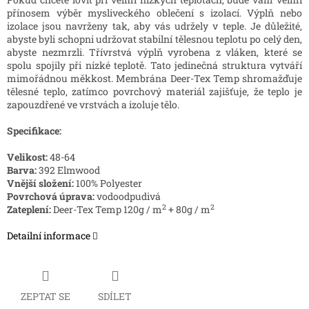
přínosem výběr mysliveckého oblečení s izolací. Výplň nebo
izolace jsou navrženy tak, aby vás udržely v teple. Je důležité,
abyste byli schopni udržovat stabilní tělesnou teplotu po celý den,
abyste nezmrzli. Třívrstvá výplň vyrobena z vláken, které se
spolu spojily při nízké teplotě. Tato jedinečná struktura vytváří
mimořádnou měkkost. Membrána Deer-Tex Temp shromažďuje
tělesné teplo, zatímco povrchový materiál zajišťuje, že teplo je
zapouzdřené ve vrstvách a izoluje tělo.
Specifikace:
Velikost:
48-64
Barva:
392 Elmwood
Vnější složení:
100% Polyester
Povrchová úprava:
vodoodpudivá
2
2
Zateplení:
Deer-Tex Temp 120g / m
+ 80g / m
Detailní informace
ZEPTAT SE
SDÍLET