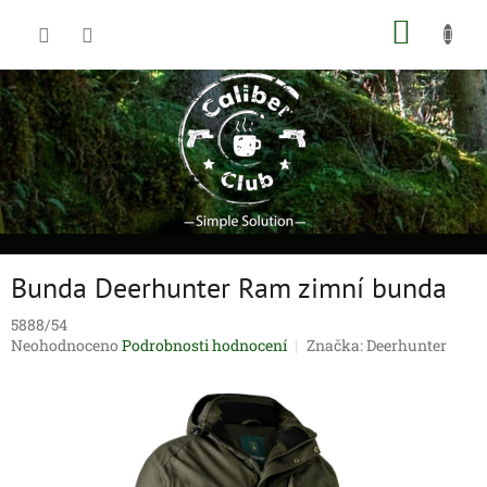
Přejít
NÁKUP
na
obsah
KOŠÍK
Bunda Deerhunter Ram zimní bunda
5888/54
Průměrné
Neohodnoceno
Podrobnosti hodnocení
Značka:
Deerhunter
hodnocení
produktu
je
0,0
z
5