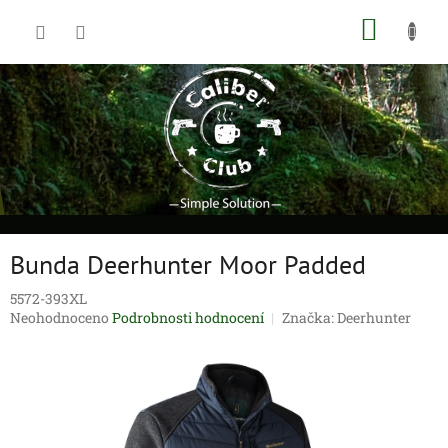
Přejít
NÁKUP
na
obsah
KOŠÍK
Bunda Deerhunter Moor Padded
5572-393XL
Průměrné
Neohodnoceno
Podrobnosti hodnocení
Značka:
Deerhunter
hodnocení
produktu
je
0,0
z
5