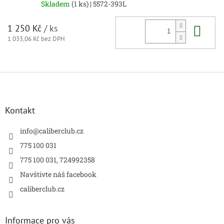
Skladem
(1 ks)
| 5572-393L
Do 
1 250 Kč
/ ks
1 033,06 Kč bez DPH
Z
á
p
a
Kontakt
t
í
info
@
caliberclub.cz
775 100 031
775 100 031, 724992358
Navštivte náš facebook
caliberclub.cz
Informace pro vás