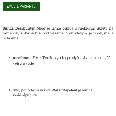
Měrná
cena:
ZVOLTE VARIANTU
Bunda Deerhunter Moor
je lehká bunda s měkkými úplety na
ramenou, rukávech a pod pažemi, díky kterým je prodyšná a
pohodlná.
membrána:
Deer-Tex® -
vysoká prodyšnost a odolnost vůči
větru a vodě
díky povrchové vrstvě
Water Repelent
je bunda
voděodpudivá