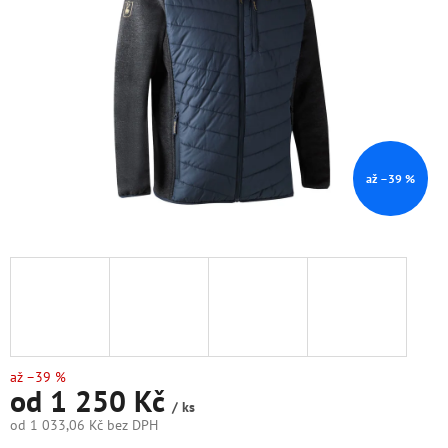
hvězdiček.
až –39 %
až –39 %
od
1 250 Kč
/ ks
od
1 033,06 Kč
bez DPH