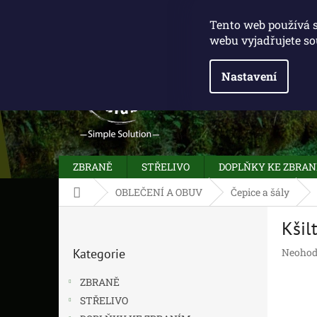
Přejít
775 100 031
info@caliberclub.cz
na
Tento web používá 
obsah
webu vyjadřujete so
Nastavení
ZBRANĚ
STŘELIVO
DOPLŇKY KE ZBRA
Domů
OBLEČENÍ A OBUV
Čepice a šály
P
Kšil
o
Přeskočit
s
Průměr
Kategorie
Neohod
kategorie
t
hodnoc
r
produk
ZBRANĚ
a
je
STŘELIVO
n
0,0