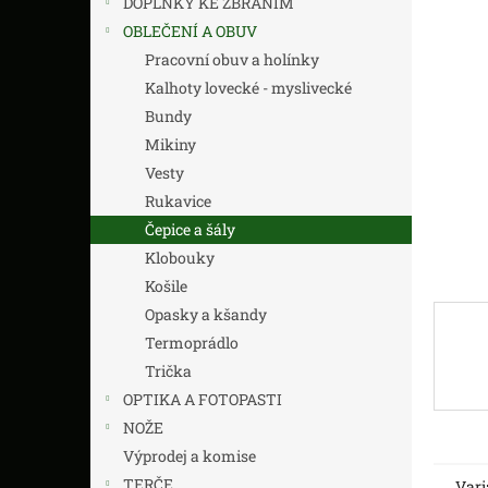
DOPLŇKY KE ZBRANÍM
z
n
5
í
OBLEČENÍ A OBUV
hvězdič
p
Pracovní obuv a holínky
a
Kalhoty lovecké - myslivecké
n
Bundy
e
Mikiny
l
Vesty
Rukavice
Čepice a šály
Klobouky
Košile
Opasky a kšandy
Termoprádlo
Trička
OPTIKA A FOTOPASTI
NOŽE
Výprodej a komise
TERČE
Vari