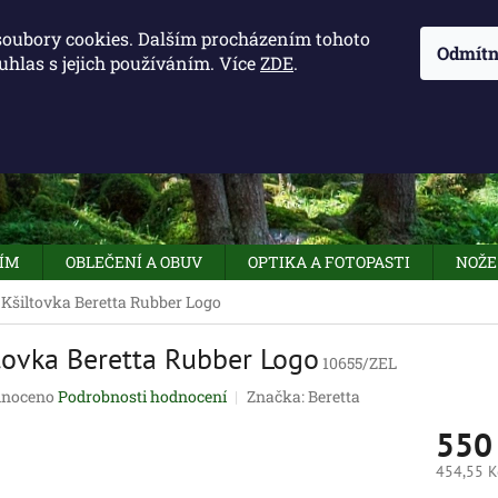
KONTAKTY - OTEVÍRACÍ DOBA
KUDY K NÁM
NAPIŠTE 
soubory cookies. Dalším procházením tohoto
Odmítn
uhlas s jejich používáním. Více
ZDE
.
HLEDAT
NÍM
OBLEČENÍ A OBUV
OPTIKA A FOTOPASTI
NOŽE
Kšiltovka Beretta Rubber Logo
tovka Beretta Rubber Logo
10655/ZEL
né
noceno
Podrobnosti hodnocení
Značka:
Beretta
ení
550
tu
454,55 K