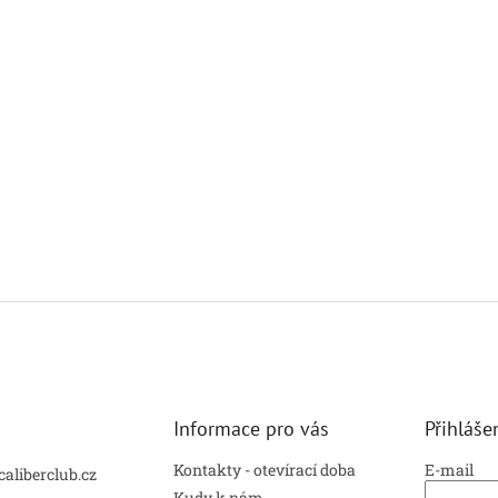
Informace pro vás
Přihláše
Kontakty - otevírací doba
E-mail
caliberclub.cz
Kudy k nám