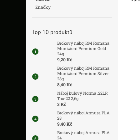
Značky
Top 10 produktů
Brokový náboj RM Romana
Munizioni Premium Gold
24g
9,20 Kč
Brokový náboj RM Romana
Munizioni Premium Silver
28g
8,40 Kč
Náboj kulový Norma .22LR
Tac-22 2,6g
3 Kč
Brokový náboj Armusa PLA
28
9,40 Kč
Brokový náboj Armusa PLA
24