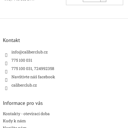
Z
á
p
a
Kontakt
t
í
info
@
caliberclub.cz
775 100 031
775 100 031, 724992358
Navštivte náš facebook
caliberclub.cz
Informace pro vás
Kontakty - otevírací doba
Kudy k nám
Napište nám