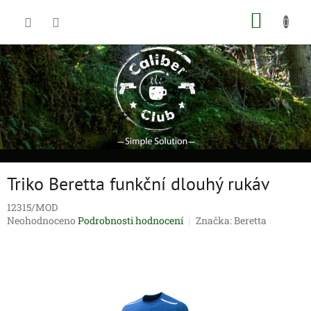
Přejít
NÁKUP
na
obsah
KOŠÍK
Triko Beretta funkční dlouhý rukáv
12315/MOD
Průměrné
Neohodnoceno
Podrobnosti hodnocení
Značka:
Beretta
hodnocení
produktu
je
0,0
z
5