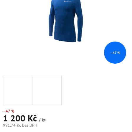
hvězdiček.
–47 %
–47 %
1 200 Kč
/ ks
991,74 Kč bez DPH