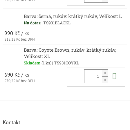
Barva: černá, rukáv: krátký rukáv, Velikost: L
Na dotaz
| TS931BLACKL
990 Kč
/ ks
818,18 Kč bez DPH
Barva: Coyote Brown, rukáv: krátký rukáv,
Velikost: XL
Skladem
(1 ks)
| TS931COYXL
Do 
690 Kč
/ ks
570,25 Kč bez DPH
Z
á
p
a
Kontakt
t