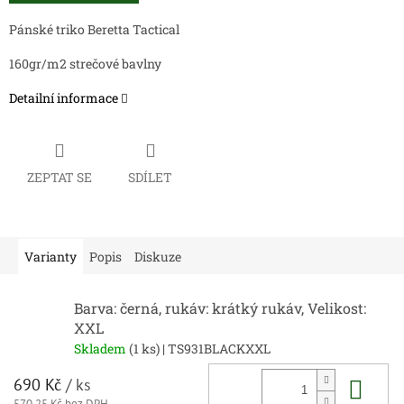
Pánské triko Beretta Tactical
160gr/m2 strečové bavlny
Detailní informace
ZEPTAT SE
SDÍLET
Varianty
Popis
Diskuze
Barva: černá, rukáv: krátký rukáv, Velikost:
XXL
Skladem
(1 ks)
| TS931BLACKXXL
Do 
690 Kč
/ ks
570,25 Kč bez DPH