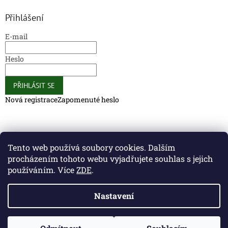
Přihlášení
E-mail
Heslo
PŘIHLÁSIT SE
Nová registrace
Zapomenuté heslo
Caliber Coffee
Caliber Coffee
Tento web používá soubory cookies. Dalším
procházením tohoto webu vyjadřujete souhlas s jejich
používáním. Více
ZDE
.
Vytvořil Shoptet
Nastavení
Copyright 2026
Caliber Club - Gun Store
. Všechna práva