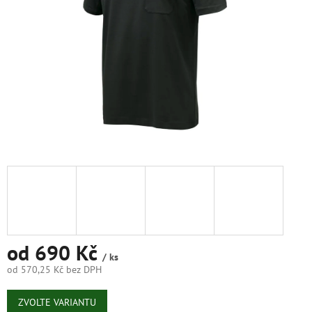
od
690 Kč
/ ks
od
570,25 Kč
bez DPH
Měrná
cena:
ZVOLTE VARIANTU