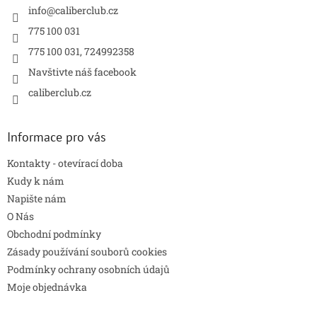
í
info
@
caliberclub.cz
775 100 031
775 100 031, 724992358
Navštivte náš facebook
caliberclub.cz
Informace pro vás
Kontakty - otevírací doba
Kudy k nám
Napište nám
O Nás
Obchodní podmínky
Zásady používání souborů cookies
Podmínky ochrany osobních údajů
Moje objednávka