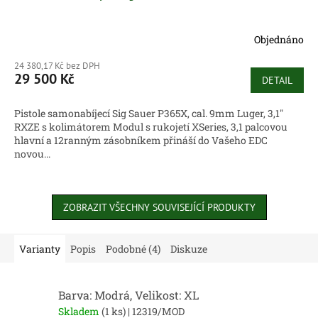
Objednáno
24 380,17 Kč bez DPH
29 500 Kč
DETAIL
Pistole samonabíjecí Sig Sauer P365X, cal. 9mm Luger, 3,1"
RXZE s kolimátorem Modul s rukojetí XSeries, 3,1 palcovou
hlavní a 12ranným zásobníkem přináší do Vašeho EDC
novou...
ZOBRAZIT VŠECHNY SOUVISEJÍCÍ PRODUKTY
Varianty
Popis
Podobné (4)
Diskuze
Barva: Modrá, Velikost: XL
Skladem
(1 ks)
| 12319/MOD