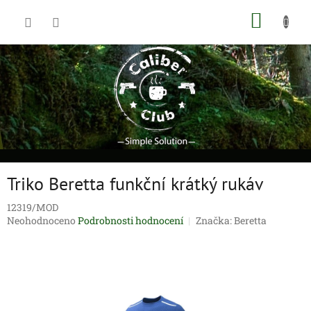
Přejít
NÁKUP
na
obsah
KOŠÍK
Triko Beretta funkční krátký rukáv
12319/MOD
Průměrné
Neohodnoceno
Podrobnosti hodnocení
Značka:
Beretta
hodnocení
produktu
je
0,0
z
5