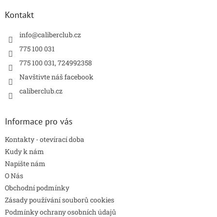
p
a
Kontakt
t
í
info
@
caliberclub.cz
775 100 031
775 100 031, 724992358
Navštivte náš facebook
caliberclub.cz
Informace pro vás
Kontakty - otevírací doba
Kudy k nám
Napište nám
O Nás
Obchodní podmínky
Zásady používání souborů cookies
Podmínky ochrany osobních údajů