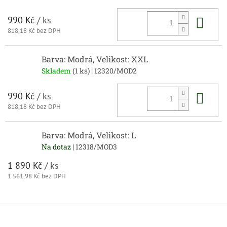
Do 
990 Kč
/ ks
818,18 Kč bez DPH
Barva: Modrá, Velikost: XXL
Skladem
(1 ks)
| 12320/MOD2
Do 
990 Kč
/ ks
818,18 Kč bez DPH
Barva: Modrá, Velikost: L
Na dotaz
| 12318/MOD3
1 890 Kč
/ ks
1 561,98 Kč bez DPH
Z
á