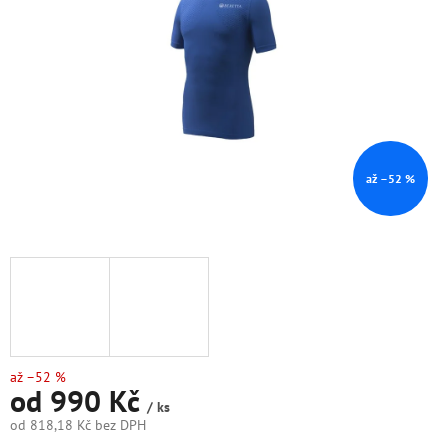
hvězdiček.
až –52 %
až –52 %
od
990 Kč
/ ks
od
818,18 Kč
bez DPH