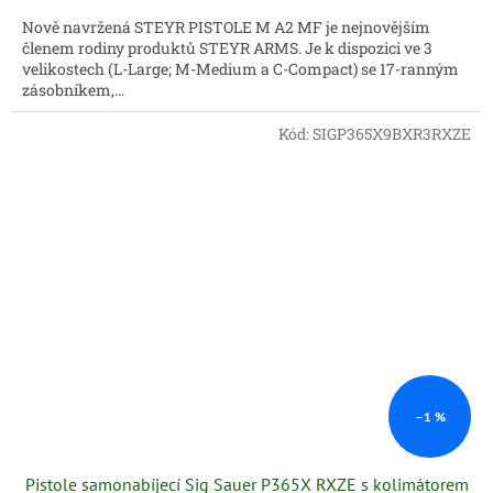
Nově navržená STEYR PISTOLE M A2 MF je nejnovějším
členem rodiny produktů STEYR ARMS. Je k dispozici ve 3
velikostech (L-Large; M-Medium a C-Compact) se 17-ranným
zásobníkem,...
Kód:
SIGP365X9BXR3RXZE
–1 %
Pistole samonabíjecí Sig Sauer P365X RXZE s kolimátorem