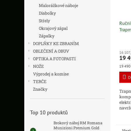
Malorážkové náboje
Diabolky
Střely
Ruční
Okrajový zápal
Trapm
Zápalky
DOPLŇKY KE ZBRANÍM
OBLEČENÍ A OBUV
16 107
19 4
OPTIKA A FOTOPASTI
Měrná
NOŽE
19 490 
cena:
Výprodej a komise
D
TERČE
Značky
Trapm
kompa
elektr
navrž
Top 10 produktů
flexib
střelb
Brokový náboj RM Romana
Munizioni Premium Gold
Vari