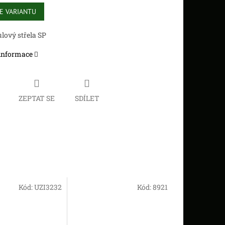
E VARIANTU
lový střela SP
 informace
ZEPTAT SE
SDÍLET
Kód:
UZI3232
Kód:
8921