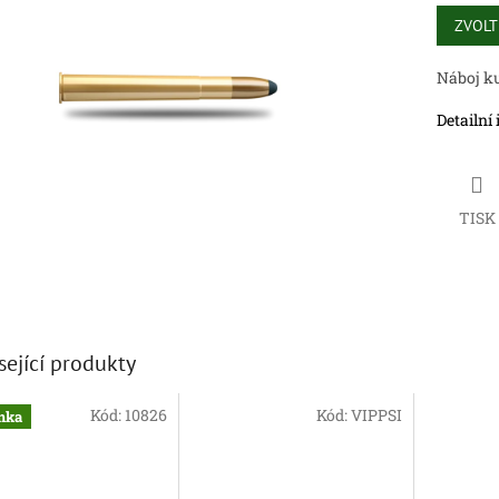
Měrná
cena:
ZVOLT
ek.
Náboj ku
Detailní
TISK
sející produkty
Kód:
10826
Kód:
VIPPSI
nka