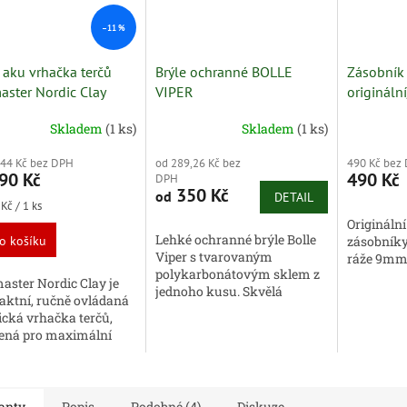
–11 %
 aku vrhačka terčů
Brýle ochranné BOLLE
Zásobník 
aster Nordic Clay
VIPER
origináln
Skladem
(1 ks)
Skladem
(1 ks)
,44 Kč bez DPH
od 289,26 Kč bez
490 Kč bez
90 Kč
490 Kč
DPH
350 Kč
od
DETAIL
Kč / 1 ks
Originální
Lehké ochranné brýle Bolle
o košíku
zásobník
Viper s tvarovaným
ráže 9mm 
polykarbonátovým sklem z
aster Nordic Clay je
jednoho kusu. Skvělá
ktní, ručně ovládaná
ochrana pro váš zrak při
ická vrhačka terčů,
zachování perfektní
ená pro maximální
viditelnosti. svrchní
ilitu a zábavu při
ochrana...
ě. Nabízí až 9 různých...
anty
Popis
Podobné (4)
Diskuze