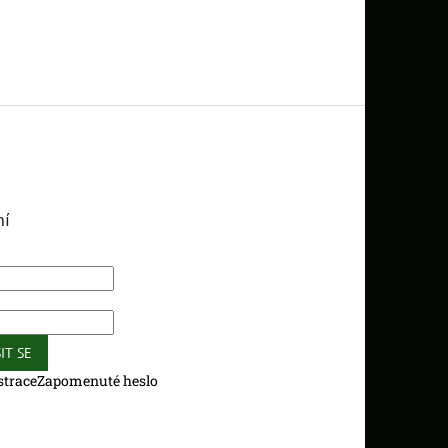
ní
IT SE
strace
Zapomenuté heslo