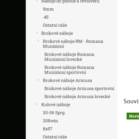
Náboje do pistole a revolveru
z
n
5
í
9mm
hvězdič
p
.45
a
Ostatní ráže
n
Brokové náboje
e
Brokové náboje RM - Romana
l
Munizioni
Brokové náboje Romana
Munizioni lovecké
Brokové náboje Romana
Munizioni sportovní
Brokové náboje Armusa
Brokové náboje Armusa sportovní
Brokové náboje Armusa lovecké
Souvi
Kulové náboje
30-06 Sprg.
Novi
308win
8x57
Ostatní ráže