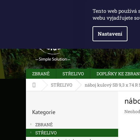
Přejít
775 100 031
info@caliberclub.cz
na
Tento web používá 
obsah
webu vyjadřujete so
Nastavení
ZBRANĚ
STŘELIVO
DOPLŇKY KE ZBRA
Domů
STŘELIVO
náboj kulový SB 9,3 x 74 R 
P
nábo
o
Přeskočit
s
Průměr
Kategorie
Neohod
kategorie
t
hodnoc
r
produk
ZBRANĚ
a
je
STŘELIVO
n
0,0