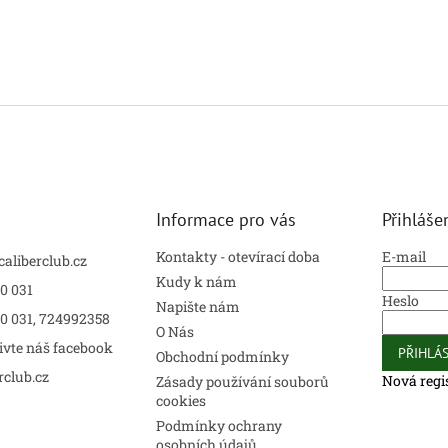
Informace pro vás
Přihláše
Kontakty - otevírací doba
E-mail
caliberclub.cz
Kudy k nám
0 031
Heslo
Napište nám
00 031, 724992358
O Nás
ivte náš facebook
PŘIHLÁS
Obchodní podmínky
rclub.cz
Nová regi
Zásady používání souborů
cookies
Podmínky ochrany
osobních údajů