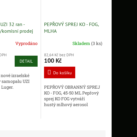
UZI 32 ran -
PEPŘOVÝ SPREJ KO - FOG,
í/komisní prodej
MLHA
Vyprodáno
Skladem
(3 ks)
 DPH
82,64 Kč bez DPH
100 Kč
DETAIL
Do košíku
 nové izraelské
y samopalu UZI
Luger.
PEPŘOVÝ OBRANNÝ SPREJ
KO - FOG, 45-50 ML Pepřový
sprej KO FOG vytváří
hustý mlhový aerosol
z pepřové
tekutiny na vzdálenost 2-3
metrů. Je to...