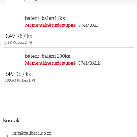
balení: balení 1ks
Momentálně nedostupné
| 8741/BAL
3,49 Kč
/ ks
2,88 Kč bez DPH
balení: balení 100ks
Momentálně nedostupné
| 8741/BAL2
349 Kč
/ ks
288,43 Kč bez DPH
Z
á
p
a
Kontakt
t
í
info
@
caliberclub.cz