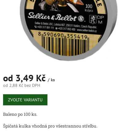
od
3,49 Kč
/ ks
od
2,88 Kč
bez DPH
Měrná
cena:
ZVOLTE VARIANTU
Baleno po 100 ks.
Špičatá kulka vhodná pro všestrannou střelbu.