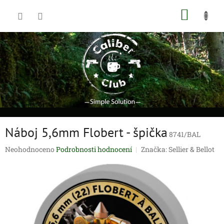
Přejít
NÁKUP
na
obsah
KOŠÍK
Náboj 5,6mm Flobert - špička
8741/BAL
Průměrné
Neohodnoceno
Podrobnosti hodnocení
Značka:
Sellier & Bellot
hodnocení
produktu
je
0,0
z
5
hvězdiček.