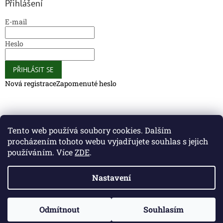
Přihlášení
E-mail
Heslo
PŘIHLÁSIT SE
Nová registrace
Zapomenuté heslo
Caliber Coffee
Caliber Coffee
Tento web používá soubory cookies. Dalším
procházením tohoto webu vyjadřujete souhlas s jejich
používáním. Více
ZDE
.
Vytvořil Shoptet
Nastavení
Copyright 2026
Caliber Club - Gun Store
. Všechna práva
Odmítnout
Souhlasím
vyhrazena.