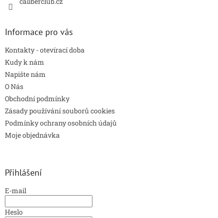
caliberclub.cz
ý
p
i
s
Informace pro vás
u
Kontakty - otevírací doba
Kudy k nám
Napište nám
O Nás
Obchodní podmínky
Zásady používání souborů cookies
Podmínky ochrany osobních údajů
Moje objednávka
Přihlášení
E-mail
Heslo