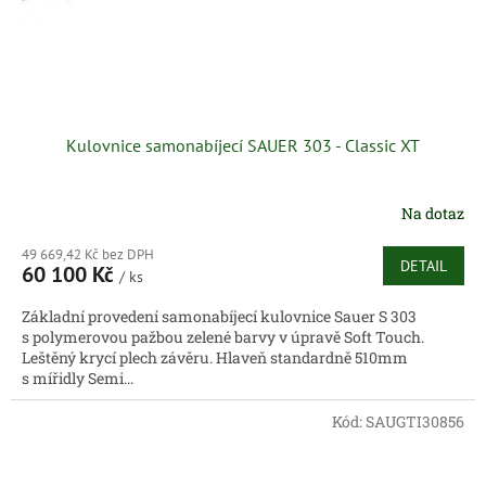
Kulovnice samonabíjecí SAUER 303 - Classic XT
Na dotaz
49 669,42 Kč bez DPH
DETAIL
60 100 Kč
/ ks
Základní provedení samonabíjecí kulovnice Sauer S 303
s polymerovou pažbou zelené barvy v úpravě Soft Touch.
Leštěný krycí plech závěru. Hlaveň standardně 510mm
s mířidly Semi...
Kód:
SAUGTI30856