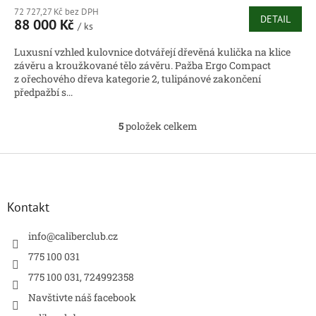
72 727,27 Kč bez DPH
DETAIL
88 000 Kč
/ ks
Luxusní vzhled kulovnice dotvářejí dřevěná kulička na klice
závěru a kroužkované tělo závěru. Pažba Ergo Compact
z ořechového dřeva kategorie 2, tulipánové zakončení
předpažbí s...
5
položek celkem
O
v
l
Z
á
á
d
p
a
a
Kontakt
c
t
í
í
info
@
caliberclub.cz
p
r
775 100 031
v
775 100 031, 724992358
k
y
Navštivte náš facebook
v