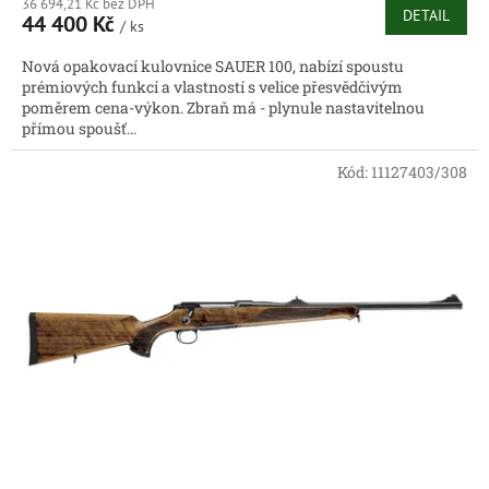
36 694,21 Kč bez DPH
DETAIL
44 400 Kč
/ ks
Nová opakovací kulovnice SAUER 100, nabízí spoustu
prémiových funkcí a vlastností s velice přesvědčivým
poměrem cena-výkon. Zbraň má - plynule nastavitelnou
přímou spoušť...
Kód:
11127403/308