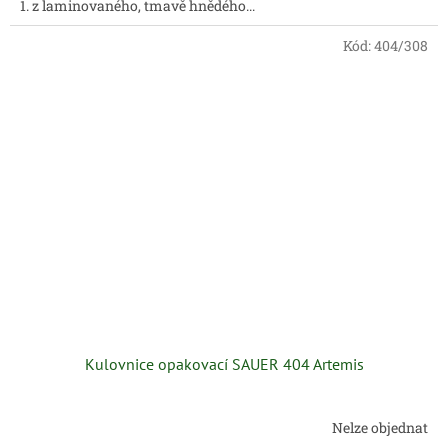
1. z laminovaného, tmavě hnědého...
Kód:
404/308
Kulovnice opakovací SAUER 404 Artemis
Nelze objednat