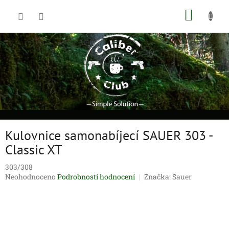
Přejít
NÁKUP
na
obsah
KOŠÍK
Kulovnice samonabíjecí SAUER 303 -
Classic XT
303/308
Průměrné
Neohodnoceno
Podrobnosti hodnocení
Značka:
Sauer
hodnocení
produktu
je
0,0
z