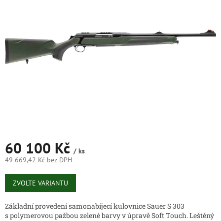
5
hvězdiček.
60 100 Kč
/ ks
49 669,42 Kč bez DPH
Měrná
cena:
ZVOLTE VARIANTU
Základní provedení samonabíjecí kulovnice Sauer S 303
s polymerovou pažbou zelené barvy v úpravě Soft Touch. Leštěný