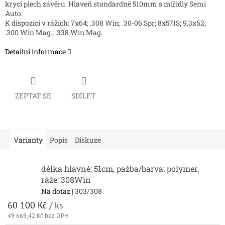
krycí plech závěru. Hlaveň standardně 510mm s mířidly Semi
Auto.
K dispozici v rážích: 7x64; .308 Win; .30-06 Spr; 8x57IS; 9,3x62;
.300 Win Mag.; .338 Win Mag.
Detailní informace
ZEPTAT SE
SDÍLET
Varianty
Popis
Diskuze
délka hlavně: 51cm, pažba/barva: polymer,
ráže: 308Win
Na dotaz
| 303/308
60 100 Kč
/ ks
49 669,42 Kč bez DPH