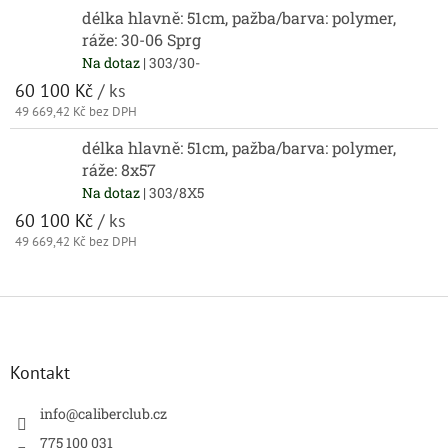
délka hlavně: 51cm, pažba/barva: polymer,
ráže: 30-06 Sprg
Na dotaz
| 303/30-
60 100 Kč
/ ks
49 669,42 Kč bez DPH
délka hlavně: 51cm, pažba/barva: polymer,
ráže: 8x57
Na dotaz
| 303/8X5
60 100 Kč
/ ks
49 669,42 Kč bez DPH
Z
á
p
a
Kontakt
t
í
info
@
caliberclub.cz
775 100 031