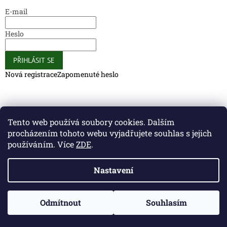
E-mail
Heslo
PŘIHLÁSIT SE
Nová registrace
Zapomenuté heslo
Caliber Coffee
Caliber Coffee
Tento web používá soubory cookies. Dalším
procházením tohoto webu vyjadřujete souhlas s jejich
používáním. Více
ZDE
.
Vytvořil Shoptet
Nastavení
Copyright 2026
Caliber Club - Gun Store
. Všechna práva
Odmítnout
Souhlasím
vyhrazena.