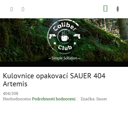
Přejít
NÁKUP
na
obsah
KOŠÍK
Kulovnice opakovací SAUER 404
Artemis
404/308
Průměrné
Neohodnoceno
Podrobnosti hodnocení
Značka:
Sauer
hodnocení
produktu
je
0,0
z