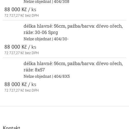
Nelze objednat
| 404/308
88 000 Kč
/ ks
72 727,27 Kč bez DPH
délka hlavně: 56cm, pažba/barva: dřevo ořech,
ráže: 30-06 Sprg
Nelze objednat
| 404/30-
88 000 Kč
/ ks
72 727,27 Kč bez DPH
délka hlavně: 56cm, pažba/barva: dřevo ořech,
ráže: 8x57
Nelze objednat
| 404/8X5
88 000 Kč
/ ks
72 727,27 Kč bez DPH
Z
á
p
a
Kontakt