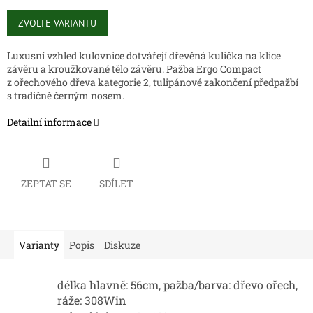
Měrná
cena:
ZVOLTE VARIANTU
Luxusní vzhled kulovnice dotvářejí dřevěná kulička na klice
závěru a kroužkované tělo závěru. Pažba Ergo Compact
z ořechového dřeva kategorie 2, tulipánové zakončení předpažbí
s tradičně černým nosem.
Detailní informace
ZEPTAT SE
SDÍLET
Varianty
Popis
Diskuze
délka hlavně: 56cm, pažba/barva: dřevo ořech,
ráže: 308Win