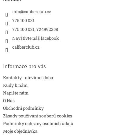
t
í
info
@
caliberclub.cz
775 100 031
775 100 031, 724992358
Navštivte náš facebook
caliberclub.cz
Informace pro vás
Kontakty - otevírací doba
Kudy k nám
Napište nám
O Nás
Obchodní podmínky
Zásady používání souborů cookies
Podmínky ochrany osobních údajů
Moje objednávka