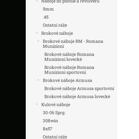
Náboje do pistole a revolveru
z
n
5
í
9mm
hvězdič
p
.45
a
Ostatní ráže
n
Brokové náboje
e
Brokové náboje RM - Romana
l
Munizioni
Brokové náboje Romana
Munizioni lovecké
Brokové náboje Romana
Munizioni sportovní
Brokové náboje Armusa
Brokové náboje Armusa sportovní
Brokové náboje Armusa lovecké
Kulové náboje
30-06 Sprg.
308win
8x57
Ostatní ráže