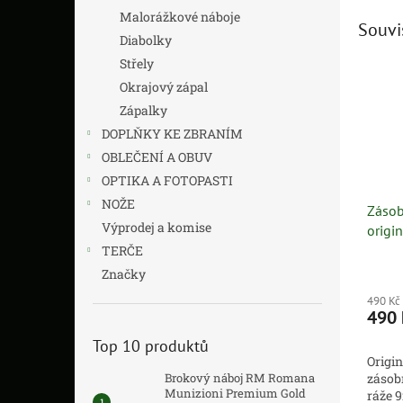
Malorážkové náboje
Souvi
Diabolky
Střely
Okrajový zápal
Zápalky
DOPLŇKY KE ZBRANÍM
OBLEČENÍ A OBUV
OPTIKA A FOTOPASTI
NOŽE
Zásob
Výprodej a komise
origi
TERČE
Značky
490 Kč
490 
Top 10 produktů
Origin
Brokový náboj RM Romana
zásob
Munizioni Premium Gold
ráže 