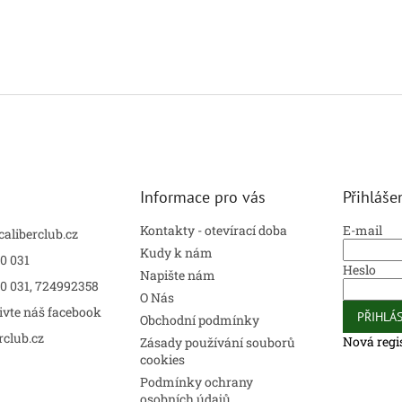
Informace pro vás
Přihláše
Kontakty - otevírací doba
E-mail
caliberclub.cz
Kudy k nám
0 031
Heslo
Napište nám
00 031, 724992358
O Nás
ivte náš facebook
PŘIHLÁS
Obchodní podmínky
rclub.cz
Nová regi
Zásady používání souborů
cookies
Podmínky ochrany
osobních údajů