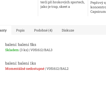
terči při brokových sportech,
Pepřový s
jako je trap, skeet a
koncentro
sportovní clays. Jsou
Capsicum 
navrženy tak, aby
ml. Výstř
napodobovaly let lovných...
PAPRSKU a
náchylný n
anty
Popis
Podobné (4)
Diskuze
balení: balení 5ks
Skladem
(3 ks)
| V051612/BAL3
balení: balení 1ks
Momentálně nedostupné
| V051612/BAL2