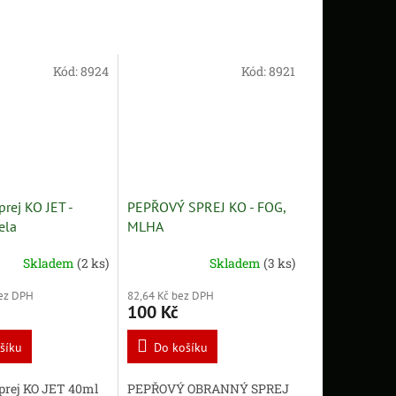
Kód:
8924
Kód:
8921
prej KO JET -
PEPŘOVÝ SPREJ KO - FOG,
ela
MLHA
Skladem
(2 ks)
Skladem
(3 ks)
bez DPH
82,64 Kč bez DPH
100 Kč
šíku
Do košíku
prej KO JET 40ml
PEPŘOVÝ OBRANNÝ SPREJ