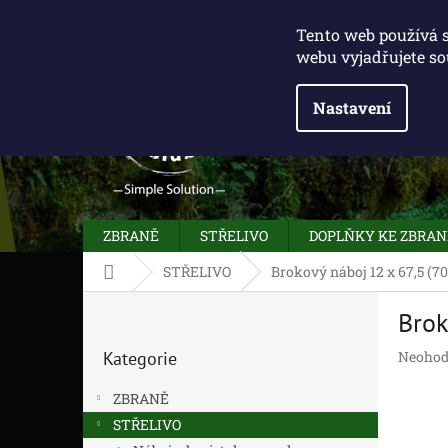
Přejít
775 100 031
info@caliberclub.cz
na
Tento web používá 
obsah
webu vyjadřujete so
Nastavení
ZBRANĚ
STŘELIVO
DOPLŇKY KE ZBRA
Domů
STŘELIVO
Brokový náboj 12 x 67,5 (7
P
Brok
o
Přeskočit
s
Průměr
Kategorie
Neohod
kategorie
t
hodnoc
r
produk
ZBRANĚ
a
je
STŘELIVO
n
0,0