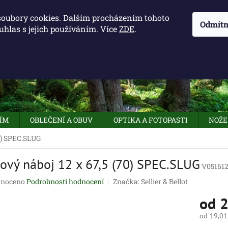
KONTAKTY - OTEVÍRACÍ DOBA
KUDY K NÁM
NAPIŠTE 
soubory cookies. Dalším procházením tohoto
Odmítn
uhlas s jejich používáním. Více
ZDE
.
HLEDAT
NÍM
OBLEČENÍ A OBUV
OPTIKA A FOTOPASTI
NOŽE
0) SPEC.SLUG
ový náboj 12 x 67,5 (70) SPEC.SLUG
V05161
né
noceno
Podrobnosti hodnocení
Značka:
Sellier & Bellot
ení
od
2
tu
od
19,01