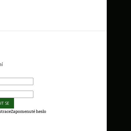
ní
IT SE
strace
Zapomenuté heslo