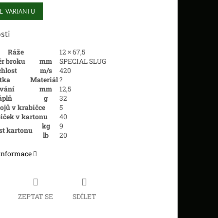
E VARIANTU
sti
Ráže
12 × 67,5
r broku
mm
SPECIAL SLUG
hlost
m/s
420
tka
Materiál
?
vání
mm
12
,5
áplň
g
32
ojů v krabičce
5
iček v kartonu
40
kg
9
t kartonu
lb
20
 informace
ZEPTAT SE
SDÍLET