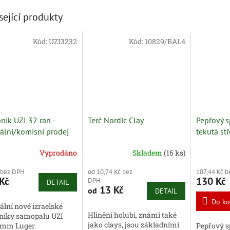
sející produkty
Kód:
UZI3232
Kód:
10829/BAL4
ník UZI 32 ran -
Terč Nordic Clay
Pepřový s
nální/komisní prodej
tekutá stř
Vyprodáno
Skladem
(16 ks)
 bez DPH
od 10,74 Kč bez
107,44 Kč 
Kč
130 Kč
DPH
DETAIL
13 Kč
od
DETAIL
Do ko
ální nové izraelské
Hlinění holubi, známí také
níky samopalu UZI
jako clays, jsou základními
9mm Luger.
Pepřový s