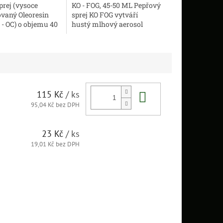
prej (vysoce
KO - FOG, 45-50 ML Pepřový
vaný Oleoresin
sprej KO FOG vytváří
- OC) o objemu 40
hustý mlhový aerosol
ik má charakter
z pepřové
 je proto méně
tekutiny na vzdálenost 2-3
a rozptýlení při...
metrů. Je to...
Do košíku
115 Kč
/ ks
95,04 Kč bez DPH
23 Kč
/ ks
19,01 Kč bez DPH