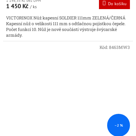
1 198,35 Kč bez DPH
Do košíku
1 450 Kč
/ ks
VICTORINOX Nůž kapesní SOLDIER 111mm ZELENÁ/ČERNÁ
Kapesní nůž o velikosti 111 mm s odtlačnou pojistkou čepele.
Počet funkcí 10. Nůž je nově součástí výstroje švýcarské
armády.
Kód:
8463MW3
–2 %