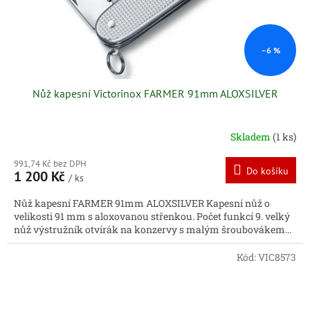
–6 %
Nůž kapesní Victorinox FARMER 91mm ALOXSILVER
Skladem
(1 ks)
991,74 Kč bez DPH
Do košíku
1 200 Kč
/ ks
Nůž kapesní FARMER 91mm ALOXSILVER Kapesní nůž o
velikosti 91 mm s aloxovanou střenkou. Počet funkcí 9. velký
nůž výstružník otvírák na konzervy s malým šroubovákem...
Kód:
VIC8573