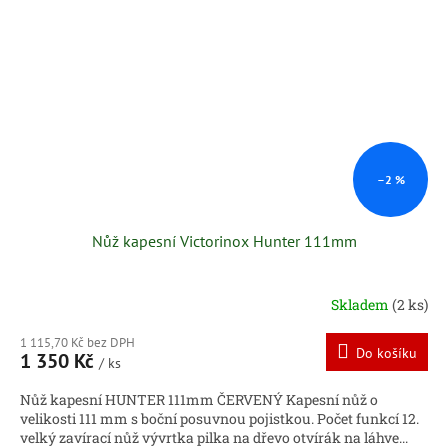
–2 %
Nůž kapesní Victorinox Hunter 111mm
Skladem
(2 ks)
1 115,70 Kč bez DPH
Do košíku
1 350 Kč
/ ks
Nůž kapesní HUNTER 111mm ČERVENÝ Kapesní nůž o
velikosti 111 mm s boční posuvnou pojistkou. Počet funkcí 12.
velký zavírací nůž vývrtka pilka na dřevo otvírák na láhve...