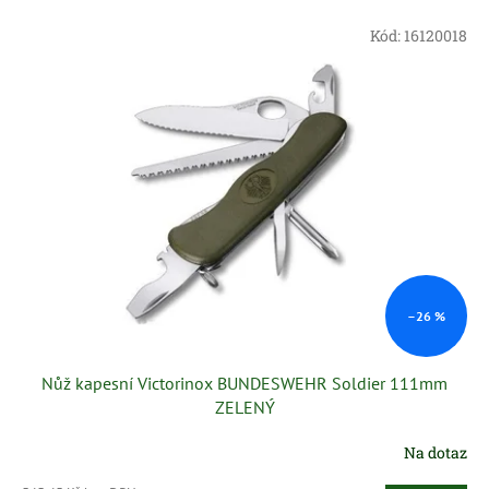
e
V
n
Kód:
16120018
ý
í
p
p
i
r
s
o
p
d
r
u
o
k
d
t
u
ů
k
t
ů
–26 %
Nůž kapesní Victorinox BUNDESWEHR Soldier 111mm
ZELENÝ
Na dotaz