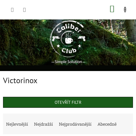
Přejít
NÁKUP
na
obsah
KOŠÍK
Victorinox
OTEVŘÍT FILTR
Ř
a
Nejlevnější
Nejdražší
Nejprodávanější
Abecedně
z