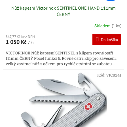
Nůž kapesní Victorinox SENTINEL ONE HAND 111mm
ČERNÝ
Skladem
(1 ks)
867,77 Kč bez DPH
Do košíku
1 050 Kč
/ ks
VICTORINOX Nůž kapesní SENTINEL s klipem rovné ostří
111mm ČERNÝ Počet funkcí 5. Rovné ostří, klip pro zavěšení.
velký zavírací nůž s očkem pro rychlé otvírání se zubatou...
Kód:
VIC8241