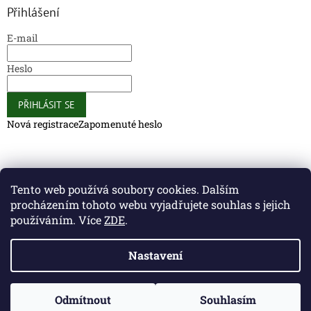
Přihlášení
E-mail
Heslo
PŘIHLÁSIT SE
Nová registrace
Zapomenuté heslo
Caliber Coffee
Caliber Coffee
Tento web používá soubory cookies. Dalším
procházením tohoto webu vyjadřujete souhlas s jejich
používáním. Více
ZDE
.
Vytvořil Shoptet
Nastavení
Copyright 2026
Caliber Club - Gun Store
. Všechna práva
Odmítnout
Souhlasím
vyhrazena.