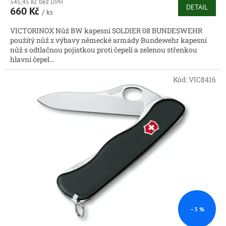
545,45 Kč bez DPH
DETAIL
660 Kč
/ ks
VICTORINOX Nůž BW kapesní SOLDIER 08 BUNDESWEHR
použitý nůž z výbavy německé armády Bundewehr kapesní
nůž s odtlačnou pojistkou proti čepeli a zelenou střenkou
hlavní čepel...
Kód:
VIC8416
–3 %