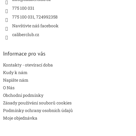
p
r
775 100 031
v
775 100 031, 724992358
k
y
Navštivte náš facebook
v
caliberclub.cz
ý
p
i
s
Informace pro vás
u
Kontakty - otevírací doba
Kudy k nám
Napište nám
O Nás
Obchodní podmínky
Zásady používání souborů cookies
Podmínky ochrany osobních údajů
Moje objednávka