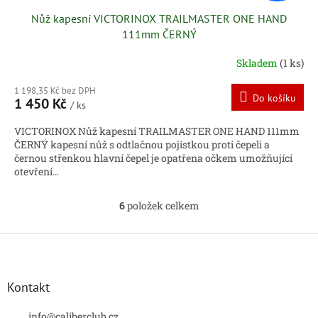
Nůž kapesní VICTORINOX TRAILMASTER ONE HAND
111mm ČERNÝ
Skladem
(1 ks)
1 198,35 Kč bez DPH
Do košíku
1 450 Kč
/ ks
VICTORINOX Nůž kapesní TRAILMASTER ONE HAND 111mm
ČERNÝ kapesní nůž s odtlačnou pojistkou proti čepeli a
černou střenkou hlavní čepel je opatřena očkem umožňující
otevření...
6
položek celkem
O
v
l
Z
á
á
d
p
a
a
Kontakt
c
t
í
í
info
@
caliberclub.cz