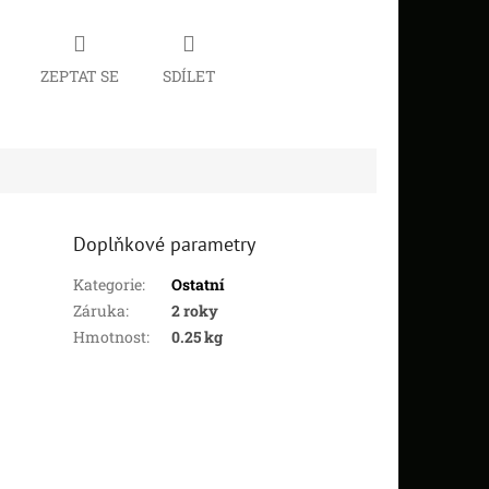
ZEPTAT SE
SDÍLET
Doplňkové parametry
Kategorie
:
Ostatní
Záruka
:
2 roky
Hmotnost
:
0.25 kg