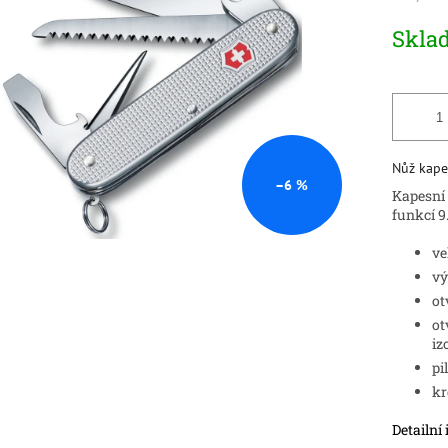
Měrná
Skla
ek.
cena:
Nůž kap
–6 %
Kapesní 
funkcí 9
ve
vý
ot
ot
iz
pi
kr
Detailní