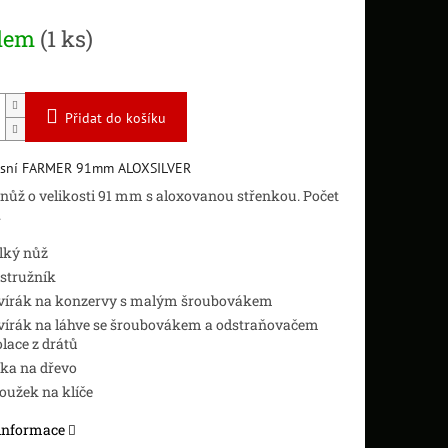
dem
(1 ks)
Přidat do košíku
esní FARMER 91mm ALOXSILVER
nůž o velikosti 91 mm s aloxovanou střenkou. Počet
.
lký nůž
stružník
vírák na konzervy s malým šroubovákem
vírák na láhve se šroubovákem a odstraňovačem
olace z drátů
lka na dřevo
oužek na klíče
 informace