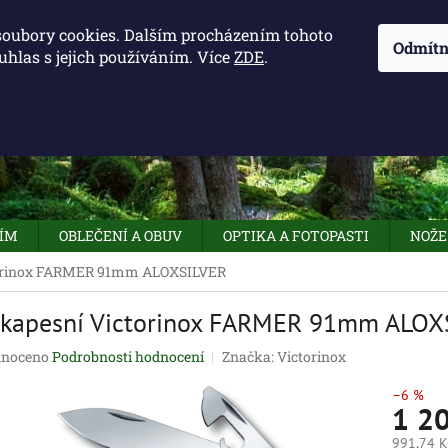
KONTAKTY - OTEVÍRACÍ DOBA
KUDY K NÁM
NAPIŠTE 
soubory cookies. Dalším procházením tohoto
Odmítn
uhlas s jejich používáním. Více
ZDE
.
HLEDAT
NÍM
OBLEČENÍ A OBUV
OPTIKA A FOTOPASTI
NOŽE
torinox FARMER 91mm ALOXSILVER
 kapesní Victorinox FARMER 91mm ALOX
né
noceno
Podrobnosti hodnocení
Značka:
Victorinox
ení
tu
–6 %
1 2
991,74 K