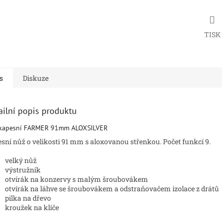
TISK
s
Diskuze
ailní popis produktu
kapesní FARMER 91mm ALOXSILVER
sní nůž o velikosti 91 mm s aloxovanou střenkou. Počet funkcí 9.
velký nůž
výstružník
otvírák na konzervy s malým šroubovákem
otvírák na láhve se šroubovákem a odstraňovačem izolace z drátů
pilka na dřevo
kroužek na klíče