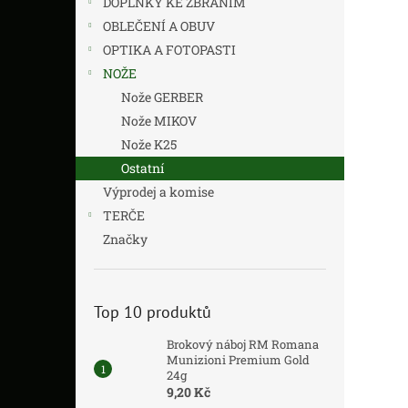
DOPLŇKY KE ZBRANÍM
z
n
5
í
OBLEČENÍ A OBUV
hvězdič
p
OPTIKA A FOTOPASTI
a
NOŽE
n
Nože GERBER
e
Nože MIKOV
l
Nože K25
Ostatní
Výprodej a komise
TERČE
Značky
Top 10 produktů
Brokový náboj RM Romana
Munizioni Premium Gold
24g
9,20 Kč