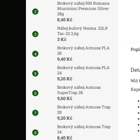
Brokový náboj RM Romana
Munizioni Premium Silver
28g
8,40 Kč
Náboj kulový Norma .22LR
Tac-22 2,6g
3 Kč
Brokový náboj Armusa PLA
Popi
28
9,40 Kč
Brokový náboj Armusa PLA
Det
24
9,20 Kč
Nůž 
Brokový náboj Armusa
Kape
SuperTrap 28
9,60 Kč
Brokový náboj Armusa Trap
28
9,20 Kč
Brokový náboj Armusa Trap
24
8,40 Kč