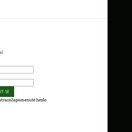
ní
IT SE
strace
Zapomenuté heslo