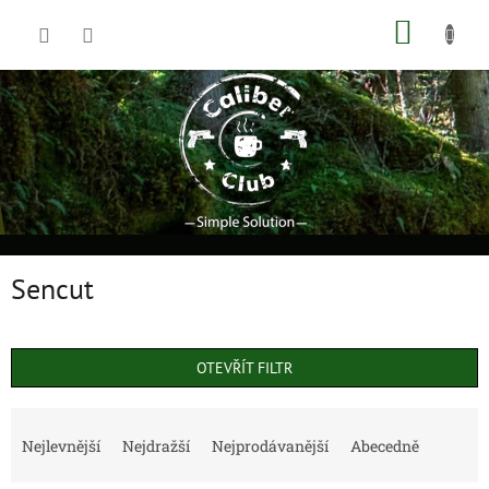
Přejít
NÁKUP
na
obsah
KOŠÍK
Sencut
OTEVŘÍT FILTR
Ř
a
Nejlevnější
Nejdražší
Nejprodávanější
Abecedně
z