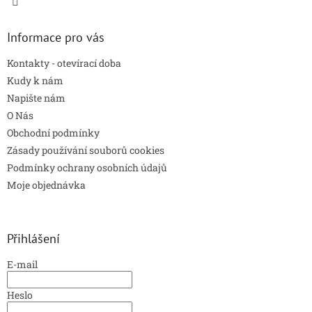
p
i
s
Informace pro vás
u
Kontakty - otevírací doba
Kudy k nám
Napište nám
O Nás
Obchodní podmínky
Zásady používání souborů cookies
Podmínky ochrany osobních údajů
Moje objednávka
Přihlášení
E-mail
Heslo