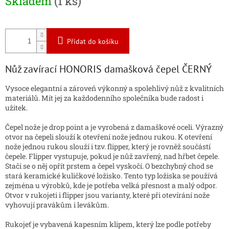
Skladem
(1 ks)
cena:
Přidat do košíku
Nůž zavírací HONORIS damašková čepel ČERNÝ
Vysoce elegantní a zároveň výkonný a spolehlivý nůž z kvalitních
materiálů. Mít jej za každodenního společníka bude radost i
užitek.
Čepel nože je drop point a je vyrobená z damaškové oceli. Výrazný
otvor na čepeli slouží k otevření nože jednou rukou. K otevření
nože jednou rukou slouží i tzv. flipper, který je rovněž součástí
čepele. Flipper vystupuje, pokud je nůž zavřený, nad hřbet čepele.
Stačí se o něj opřít prstem a čepel vyskočí. O bezchybný chod se
stará keramické kuličkové ložisko. Tento typ ložiska se používá
zejména u výrobků, kde je potřeba velká přesnost a malý odpor.
Otvor v rukojeti i flipper jsou varianty, které při otevírání nože
vyhovují pravákům i levákům.
Rukojeť je vybavená kapesním klipem, který lze podle potřeby