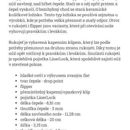
nůž zavřený, nad hřbet čepele. Stačí se o něj opřít prstem a
čepel vyskočí. O bezchybný chod se stará keramické
kuličkové ložisko. Tento typ ložiska se používá zejména u
výrobků, kde je potřeba velká přesnost a malý odpor. Otvor
v rukojeti i flipper jsou varianty, které při otevírání nože
vyhovují pravákům i levákům.
Rukojeť je vybavená kapesním klipem, který lze podle
potřeby přesunout na druhou stranu rukojeti. Díky tomu je
nůž opět vstřícný k pravákům i levákům. Součástí rukojeti
je spolehlivá pojistka LinerLock, která spolehlivě zajistí nůž
v otevřené poloze.
hladké ostří s výbrusem zvaným flat
tvar čepele - drop point
flipper
přemístitelný kapesní/opaskový klip
pojistka LinerLock
délka čepele - 8,81 cm
tloušťka čepele - 3 mm
délka zavřeného nože - 11,28 cm
celková délka - 20 cm
šířka - 3,15 cm