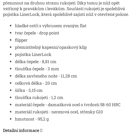
přesunout na druhou stranu rukojeti. Díky tomu je nůž opět
vstřícný k pravákům i levákům. Součástí rukojeti je spolehlivá
pojistka LinerLock, která spolehlivě zajistí nůž v otevřené poloze.
hladké ostří s výbrusem zvaným flat
tvar čepele - drop point
flipper
přemístitelný kapesní/opaskový klip
pojistka LinerLock
délka čepele - 8,81 cm
tloušťka čepele - 3 mm
délka zavřeného nože - 11,28 cm
celková délka - 20 cm
šířka - 3,15 cm
tloušťka rukojeti - 1,2 cm
materiál čepele - damašková ocel o tvrdosti 58-60 HRC
materiál rukojeti - nerezová ocel, střenky G10
hmotnost - 95,2 g
Detailní informace