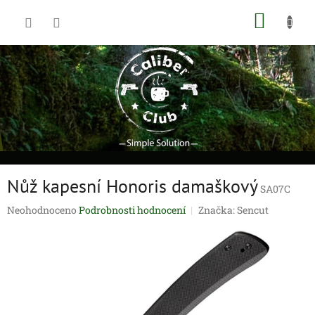
Přejít
NÁKUP
na
obsah
KOŠÍK
Nůž kapesní Honoris damaškový
SA07C
Průměrné
Neohodnoceno
Podrobnosti hodnocení
Značka:
Sencut
hodnocení
produktu
je
0,0
z
5
hvězdiček.