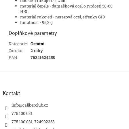
tloušťka rukojeti - 1,2 cm
materiál čepele - damašková ocel o tvrdosti 58-60
HRC
materiál rukojeti - nerezová ocel, střenky G10
hmotnost - 95,2 g
Doplňkové parametry
Kategorie
:
Ostatní
Záruka
:
2 roky
EAN
:
76341624258
Z
á
p
a
Kontakt
t
í
info
@
caliberclub.cz
775 100 031
775 100 031, 724992358