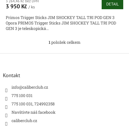
3 264,46 Kč bez DPH
DETAIL
3 950 Kč
/ ks
Primos Trigger Sticks JIM SHOCKEY TALL TRI POD GEN 3
Opora PRIMOS Trigger Sticks JIM SHOCKEY TALL TRI POD
GEN 3 je teleskopická...
1
položek celkem
O
v
l
Z
á
á
d
p
a
a
Kontakt
c
t
í
í
info
@
caliberclub.cz
p
r
775 100 031
v
775 100 031, 724992358
k
y
Navštivte náš facebook
v
caliberclub.cz
ý
p