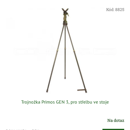
e
V
n
Kód:
8825
ý
í
p
p
i
r
s
o
p
d
r
u
o
k
d
t
u
ů
k
t
ů
Trojnožka Primos GEN 3, pro střelbu ve stoje
Na dotaz