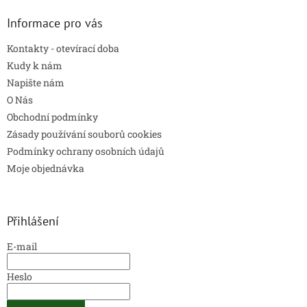
i
s
Informace pro vás
u
Kontakty - otevírací doba
Kudy k nám
Napište nám
O Nás
Obchodní podmínky
Zásady používání souborů cookies
Podmínky ochrany osobních údajů
Moje objednávka
Přihlášení
E-mail
Heslo