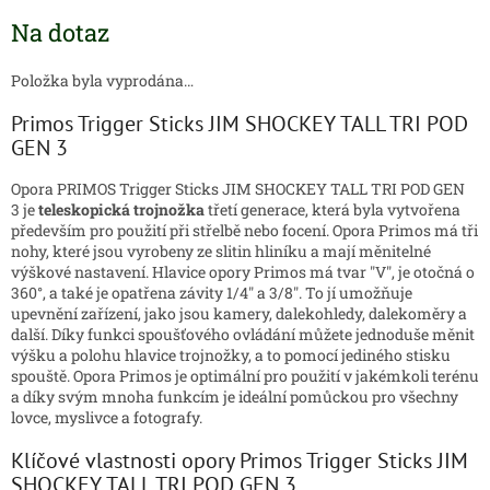
Měrná
Na dotaz
cena:
Položka byla vyprodána…
Primos Trigger Sticks JIM SHOCKEY TALL TRI POD
GEN 3
Opora PRIMOS Trigger
Sticks JIM SHOCKEY TALL TRI POD GEN
3
je
teleskopická trojnožka
třetí generace, která byla vytvořena
především pro použití při střelbě nebo focení. Opora Primos má tři
nohy, které jsou vyrobeny ze slitin hliníku a mají měnitelné
výškové nastavení. Hlavice opory Primos má tvar "V", je otočná o
360°, a také je opatřena závity 1/4" a 3/8"
. To jí umožňuje
upevnění zařízení, jako jsou kamery, dalekohledy, dalekoměry a
další. Díky funkci spoušťového ovládání můžete jednoduše měnit
výšku a polohu hlavice trojnožky, a to pomocí jediného stisku
spouště. Opora Primos je optimální pro použití v jakémkoli terénu
a díky svým mnoha funkcím je ideální pomůckou pro všechny
lovce, myslivce a fotografy.
Klíčové vlastnosti
opory Primos
Trigger Sticks JIM
SHOCKEY TALL TRI POD GEN 3