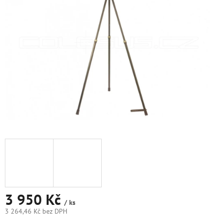
5
hvězdiček.
3 950 Kč
/ ks
3 264,46 Kč bez DPH