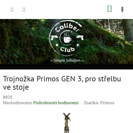
Přejít
NÁKUP
na
obsah
KOŠÍK
Trojnožka Primos GEN 3, pro střelbu
ve stoje
8825
Průměrné
Neohodnoceno
Podrobnosti hodnocení
Značka:
Primos
hodnocení
produktu
je
0,0
z