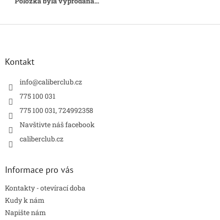
Položka byla vyprodána…
Z
á
p
a
Kontakt
t
í
info
@
caliberclub.cz
775 100 031
775 100 031, 724992358
Navštivte náš facebook
caliberclub.cz
Informace pro vás
Kontakty - otevírací doba
Kudy k nám
Napište nám