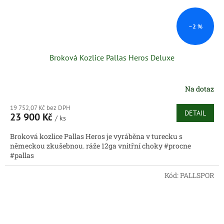
–2 %
Broková Kozlice Pallas Heros Deluxe
Na dotaz
19 752,07 Kč bez DPH
DETAIL
23 900 Kč
/ ks
Broková kozlice Pallas Heros je vyráběna v turecku s
německou zkušebnou. ráže 12ga vnitřní choky #procne
#pallas
Kód:
PALLSPOR