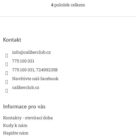
4
položek celkem
O
v
l
Z
á
á
d
p
a
a
Kontakt
c
t
í
í
info
@
caliberclub.cz
p
r
775 100 031
v
775 100 031, 724992358
k
y
Navštivte náš facebook
v
caliberclub.cz
ý
p
i
s
Informace pro vás
u
Kontakty - otevírací doba
Kudy k nám
Napište nám