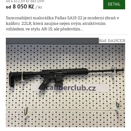
od 6 652,89 Kč bez DPH
DETAIL
8 050 Kč
od
/ ks
Samonabíjecí malorážka Pallas SA15-22 je moderní zbraň v
kalibru .22LR, která zaujme nejen svým atraktivním
vzhledem ve stylu AR-15, ale především...
Kód:
BA15CER