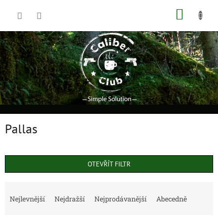
Přejít
NÁKUP
na
obsah
KOŠÍK
Pallas
OTEVŘÍT FILTR
Ř
a
Nejlevnější
Nejdražší
Nejprodávanější
Abecedně
z