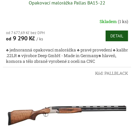
Opakovací malorážka Pallas BA15-22
Skladem
(1 ks)
od 7 677,69 Kč bez DPH
DETAIL
9 290 Kč
od
/ ks
♣ jednoranná opakovací malorážka ♣ pravé provedení ♣ kalibr
.22LR ♣ výrobce Deep GmbH - Made in Germany♣ hlaveň,
komora a tělo zbraně vyrobené z oceli na CNC
Kód:
PALLBLACK