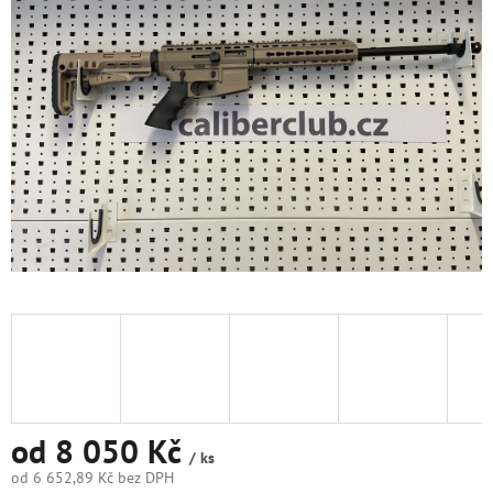
5
hvězdiček.
od
8 050 Kč
/ ks
od
6 652,89 Kč
bez DPH