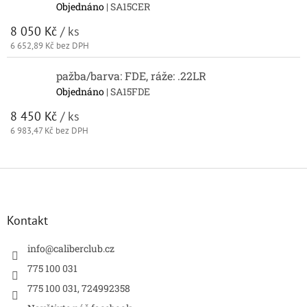
Objednáno
| SA15CER
8 050 Kč
/ ks
6 652,89 Kč bez DPH
pažba/barva: FDE, ráže: .22LR
Objednáno
| SA15FDE
8 450 Kč
/ ks
6 983,47 Kč bez DPH
Z
á
p
a
Kontakt
t
í
info
@
caliberclub.cz
775 100 031
775 100 031, 724992358