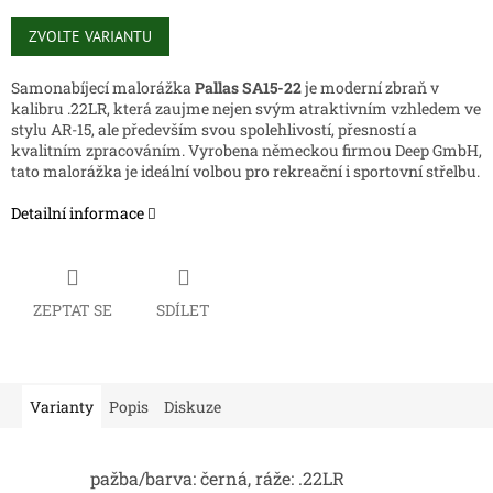
Měrná
cena:
ZVOLTE VARIANTU
Samonabíjecí malorážka
Pallas SA15-22
je moderní zbraň v
kalibru
.22LR, která zaujme nejen svým atraktivním vzhledem ve
stylu AR-15, ale především svou spolehlivostí, přesností a
kvalitním zpracováním. Vyrobena německou firmou Deep GmbH,
tato malorážka je ideální volbou pro rekreační i sportovní střelbu.
Detailní informace
ZEPTAT SE
SDÍLET
Varianty
Popis
Diskuze
pažba/barva: černá, ráže: .22LR