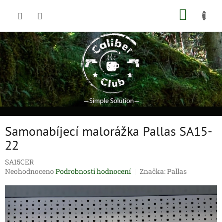
Přejít
NÁKUP
na
obsah
KOŠÍK
Samonabíjecí malorážka Pallas SA15-
22
SA15CER
Průměrné
Neohodnoceno
Podrobnosti hodnocení
Značka:
Pallas
hodnocení
produktu
je
0,0
z